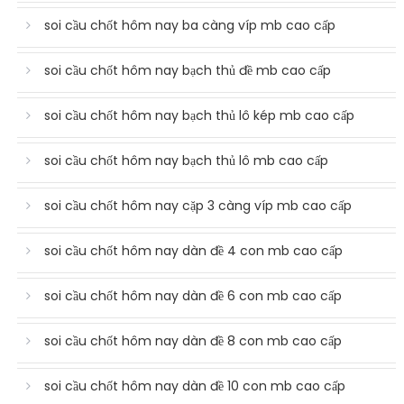
soi cầu chốt hôm nay ba càng víp mb cao cấp
soi cầu chốt hôm nay bạch thủ đề mb cao cấp
soi cầu chốt hôm nay bạch thủ lô kép mb cao cấp
soi cầu chốt hôm nay bạch thủ lô mb cao cấp
soi cầu chốt hôm nay cặp 3 càng víp mb cao cấp
soi cầu chốt hôm nay dàn đề 4 con mb cao cấp
soi cầu chốt hôm nay dàn đề 6 con mb cao cấp
soi cầu chốt hôm nay dàn đề 8 con mb cao cấp
soi cầu chốt hôm nay dàn đề 10 con mb cao cấp