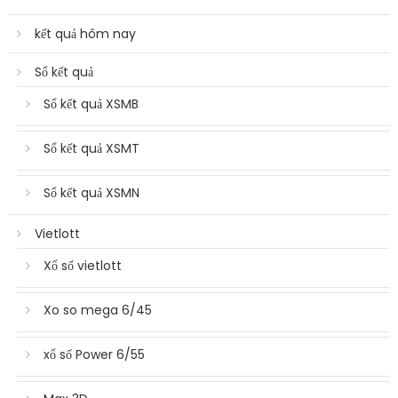
kết quả hôm nay
Sổ kết quả
Sổ kết quả XSMB
Sổ kết quả XSMT
Sổ kết quả XSMN
Vietlott
Xổ số vietlott
Xo so mega 6/45
xổ số Power 6/55