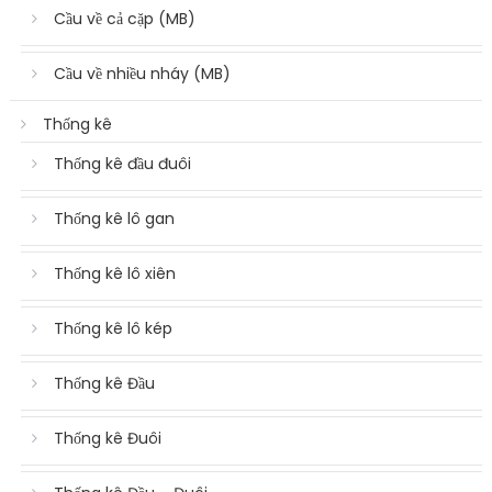
Cầu về cả cặp (MB)
Cầu về nhiều nháy (MB)
Thống kê
Thống kê đầu đuôi
Thống kê lô gan
Thống kê lô xiên
Thống kê lô kép
Thống kê Đầu
Thống kê Đuôi