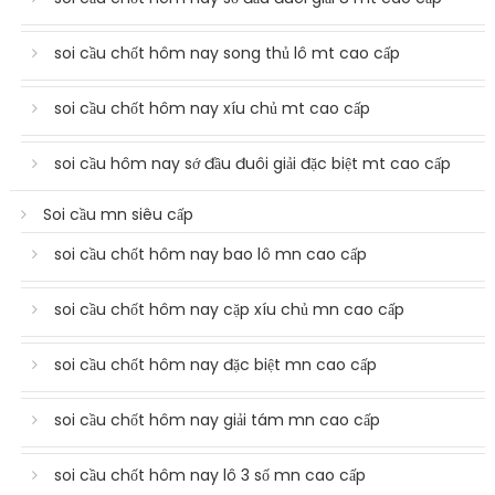
soi cầu chốt hôm nay song thủ lô mt cao cấp
soi cầu chốt hôm nay xíu chủ mt cao cấp
soi cầu hôm nay sớ đầu đuôi giải đặc biệt mt cao cấp
Soi cầu mn siêu cấp
soi cầu chốt hôm nay bao lô mn cao cấp
soi cầu chốt hôm nay cặp xíu chủ mn cao cấp
soi cầu chốt hôm nay đặc biệt mn cao cấp
soi cầu chốt hôm nay giải tám mn cao cấp
soi cầu chốt hôm nay lô 3 số mn cao cấp