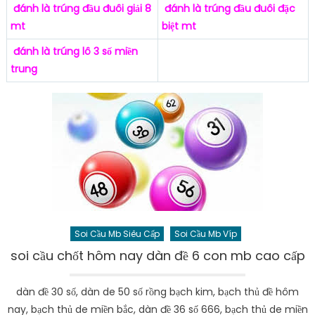
đánh là trúng đầu đuôi giải 8
đánh là trúng đầu đuôi đặc
mt
biệt mt
đánh là trúng lô 3 số miền
trung
Soi Cầu Mb Siêu Cấp
Soi Cầu Mb Víp
soi cầu chốt hôm nay dàn đề 6 con mb cao cấp
dàn đề 30 số, dàn de 50 số rồng bạch kim, bạch thủ đề hôm
nay, bạch thủ de miền bắc, dàn đề 36 số 666, bạch thủ de miền