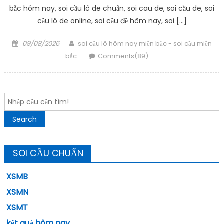
bắc hôm nay, soi cầu lô de chuẩn, soi cau de, soi cầu de, soi
cầu lô de online, soi cầu đề hôm nay, soi […]
Posted
Author
09/08/2026
soi cầu lô hôm nay miền bắc - soi cầu miền
on
bắc
Comments(89)
Search
SOI CẦU CHUẨN
XSMB
XSMN
XSMT
kết quả hôm nay