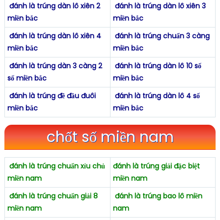
đánh là trúng dàn lô xiên 2
đánh là trúng dàn lô xiên 3
miền bắc
miền bắc
đánh là trúng dàn lô xiên 4
đánh là trúng chuẩn 3 càng
miền bắc
miền bắc
đánh là trúng dàn 3 càng 2
đánh là trúng dàn lô 10 số
số miền bắc
miền bắc
đánh là trúng đề đầu đuôi
đánh là trúng dàn lô 4 số
miền bắc
miền bắc
chốt số miền nam
đánh là trúng chuẩn xỉu chủ
đánh là trúng giải đặc biệt
miền nam
miền nam
đánh là trúng chuẩn giải 8
đánh là trúng bao lô miền
miền nam
nam