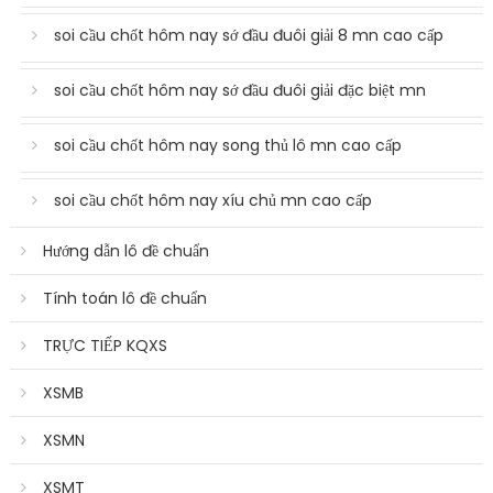
soi cầu chốt hôm nay sớ đầu đuôi giải 8 mn cao cấp
soi cầu chốt hôm nay sớ đầu đuôi giải đặc biệt mn
soi cầu chốt hôm nay song thủ lô mn cao cấp
soi cầu chốt hôm nay xíu chủ mn cao cấp
Hướng dẫn lô đề chuẩn
Tính toán lô đề chuẩn
TRỰC TIẾP KQXS
XSMB
XSMN
XSMT