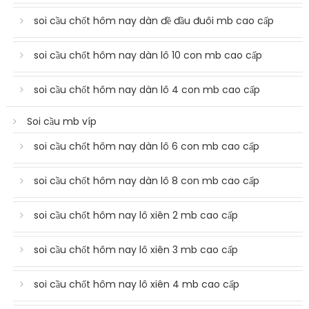
soi cầu chốt hôm nay dàn đề đầu đuôi mb cao cấp
soi cầu chốt hôm nay dàn lô 10 con mb cao cấp
soi cầu chốt hôm nay dàn lô 4 con mb cao cấp
Soi cầu mb víp
soi cầu chốt hôm nay dàn lô 6 con mb cao cấp
soi cầu chốt hôm nay dàn lô 8 con mb cao cấp
soi cầu chốt hôm nay lô xiên 2 mb cao cấp
soi cầu chốt hôm nay lô xiên 3 mb cao cấp
soi cầu chốt hôm nay lô xiên 4 mb cao cấp