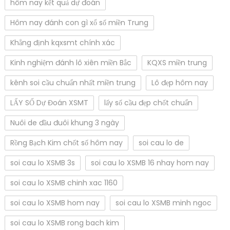
hôm nay kết quả dự đoán
Hôm nay đánh con gì xổ số miền Trung
Khẳng định kqxsmt chính xác
Kinh nghiệm đánh lô xiên miền Bắc
KQXS miền trung
kênh soi cầu chuẩn nhất miền trung
Lô đẹp hôm nay
LẤY SỐ Dự Đoán XSMT
lấy số cầu đẹp chốt chuẩn
Nuôi de đầu đuôi khung 3 ngày
Rồng Bạch Kim chốt số hôm nay
soi cau lo de
soi cau lo XSMB 3s
soi cau lo XSMB 16 nhay hom nay
soi cau lo XSMB chinh xac 1160
soi cau lo XSMB hom nay
soi cau lo XSMB minh ngoc
soi cau lo XSMB rong bach kim