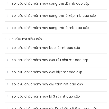
soi cầu chốt hôm nay song thủ đề mb cao cấp
soi cầu chốt hôm nay song thủ lô kép mb cao cấp
soi cầu chốt hôm nay song thủ lô mb cao cấp
Soi cầu mt siêu cấp
soi cầu chốt hôm nay bao lô mt cao cấp
soi cầu chốt hôm nay cặp xíu chủ mt cao cấp
soi cầu chốt hôm nay đặc biệt mt cao cấp
soi cầu chốt hôm nay giải tám mt cao cấp
soi cầu chốt hôm nay lô 3 số mt cao cấp
soi cầu chốt hôm nay sớ đầu đuôi giải 8 mt cao cấp