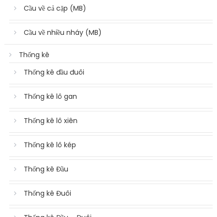
Cầu về cả cặp (MB)
Cầu về nhiều nháy (MB)
Thống kê
Thống kê đầu đuôi
Thống kê lô gan
Thống kê lô xiên
Thống kê lô kép
Thống kê Đầu
Thống kê Đuôi