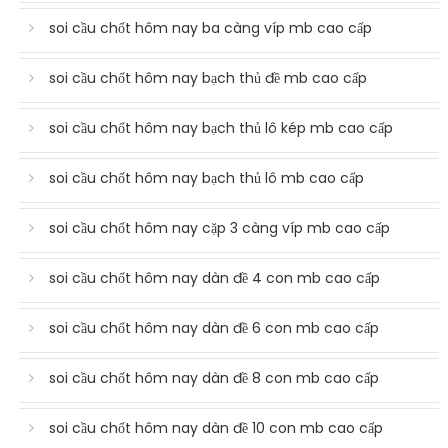
soi cầu chốt hôm nay ba càng víp mb cao cấp
soi cầu chốt hôm nay bạch thủ đề mb cao cấp
soi cầu chốt hôm nay bạch thủ lô kép mb cao cấp
soi cầu chốt hôm nay bạch thủ lô mb cao cấp
soi cầu chốt hôm nay cặp 3 càng víp mb cao cấp
soi cầu chốt hôm nay dàn đề 4 con mb cao cấp
soi cầu chốt hôm nay dàn đề 6 con mb cao cấp
soi cầu chốt hôm nay dàn đề 8 con mb cao cấp
soi cầu chốt hôm nay dàn đề 10 con mb cao cấp