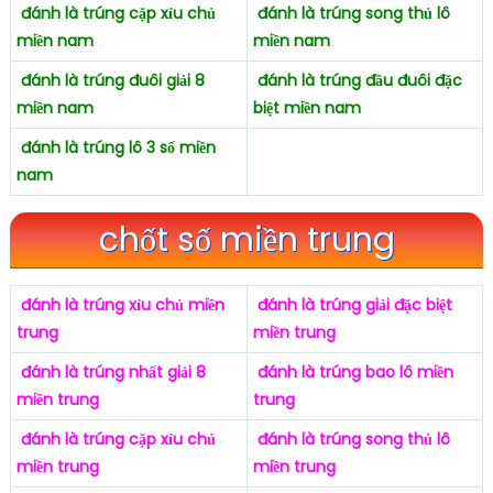
đánh là trúng cặp xỉu chủ
đánh là trúng song thủ lô
miền nam
miền nam
đánh là trúng đuôi giải 8
đánh là trúng đầu đuôi đặc
miền nam
biệt miền nam
đánh là trúng lô 3 số miền
nam
chốt số miền trung
đánh là trúng xỉu chủ miền
đánh là trúng giải đặc biệt
trung
miền trung
đánh là trúng nhất giải 8
đánh là trúng bao lô miền
miền trung
trung
đánh là trúng cặp xỉu chủ
đánh là trúng song thủ lô
miền trung
miền trung