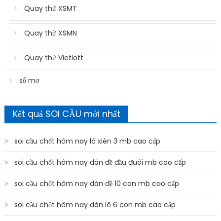
Quay thử XSMT
Quay thử XSMN
Quay thử Vietlott
sổ mơ
Kết quả SOI CẦU mới nhất
soi cầu chốt hôm nay lô xiên 3 mb cao cấp
soi cầu chốt hôm nay dàn đề đầu đuôi mb cao cấp
soi cầu chốt hôm nay dàn đề 10 con mb cao cấp
soi cầu chốt hôm nay dàn lô 6 con mb cao cấp