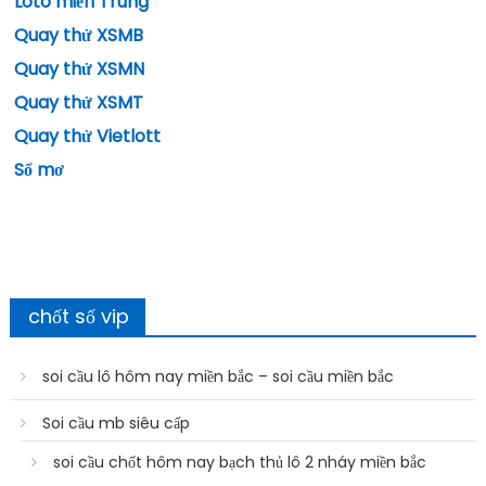
Loto miền Trung
Quay thử XSMB
Quay thử XSMN
Quay thử XSMT
Quay thử Vietlott
Sổ mơ
chốt số vip
soi cầu lô hôm nay miền bắc – soi cầu miền bắc
Soi cầu mb siêu cấp
soi cầu chốt hôm nay bạch thủ lô 2 nháy miền bắc