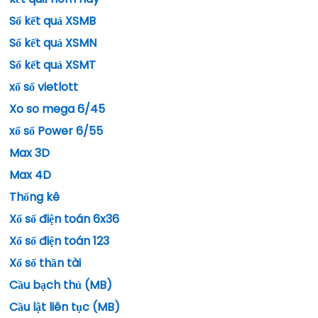
Sổ kết quả XSMB
Sổ kết quả XSMN
Sổ kết quả XSMT
xổ số vietlott
Xo so mega 6/45
xổ số Power 6/55
Max 3D
Max 4D
Thống kê
Xổ số điện toán 6x36
Xổ số điện toán 123
Xổ số thần tài
Cầu bạch thủ (MB)
Cầu lật liên tục (MB)