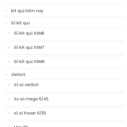
kết quả hôm nay
Sổ kết quả
Sổ kết quả XSMB
Sổ kết quả XSMT
Sổ kết quả XSMN
Vietlott
Xổ số vietlott
Xo so mega 6/45
xổ số Power 6/55