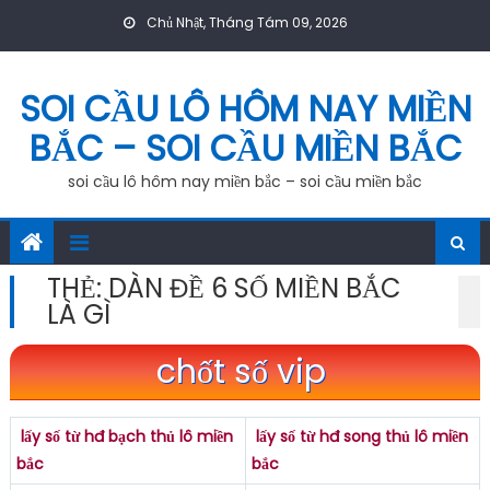
Skip
Chủ Nhật, Tháng Tám 09, 2026
to
content
SOI CẦU LÔ HÔM NAY MIỀN
BẮC – SOI CẦU MIỀN BẮC
soi cầu lô hôm nay miền bắc – soi cầu miền bắc
THẺ:
DÀN ĐỀ 6 SỐ MIỀN BẮC
LÀ GÌ
chốt số vip
lấy số từ hđ bạch thủ lô miền
lấy số từ hđ song thủ lô miền
bắc
bắc