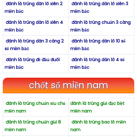
đánh là trúng dàn lô xiên 2
đánh là trúng dàn lô xiên 3
miền bắc
miền bắc
đánh là trúng dàn lô xiên 4
đánh là trúng chuẩn 3 càng
miền bắc
miền bắc
đánh là trúng dàn 3 càng 2
đánh là trúng dàn lô 10 số
số miền bắc
miền bắc
đánh là trúng đề đầu đuôi
đánh là trúng dàn lô 4 số
miền bắc
miền bắc
chốt số miền nam
đánh là trúng chuẩn xỉu chủ
đánh là trúng giải đặc biệt
miền nam
miền nam
đánh là trúng chuẩn giải 8
đánh là trúng bao lô miền
miền nam
nam