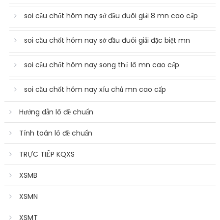
soi cầu chốt hôm nay sớ đầu đuôi giải 8 mn cao cấp
soi cầu chốt hôm nay sớ đầu đuôi giải đặc biệt mn
soi cầu chốt hôm nay song thủ lô mn cao cấp
soi cầu chốt hôm nay xíu chủ mn cao cấp
Hướng dẫn lô đề chuẩn
Tính toán lô đề chuẩn
TRỰC TIẾP KQXS
XSMB
XSMN
XSMT