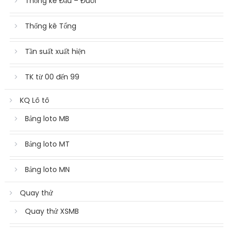
Thống kê Đầu – Đuôi
Thống kê Tổng
Tần suất xuất hiện
TK từ 00 đến 99
KQ Lô tô
Bảng loto MB
Bảng loto MT
Bảng loto MN
Quay thử
Quay thử XSMB