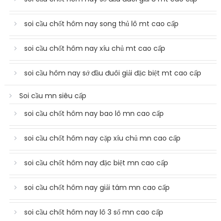
soi cầu chốt hôm nay song thủ lô mt cao cấp
soi cầu chốt hôm nay xíu chủ mt cao cấp
soi cầu hôm nay sớ đầu đuôi giải đặc biệt mt cao cấp
Soi cầu mn siêu cấp
soi cầu chốt hôm nay bao lô mn cao cấp
soi cầu chốt hôm nay cặp xíu chủ mn cao cấp
soi cầu chốt hôm nay đặc biệt mn cao cấp
soi cầu chốt hôm nay giải tám mn cao cấp
soi cầu chốt hôm nay lô 3 số mn cao cấp