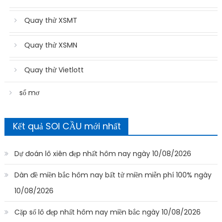
Quay thử XSMT
Quay thử XSMN
Quay thử Vietlott
sổ mơ
Kết quả SOI CẦU mới nhất
Dự đoán lô xiên đẹp nhất hôm nay ngày 10/08/2026
Dàn đề miền bắc hôm nay bất tử miền miễn phí 100% ngày
10/08/2026
Cặp số lô đẹp nhất hôm nay miền bắc ngày 10/08/2026