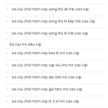
soi cầu chốt hôm nay song thủ đề mb cao cấp
soi cầu chốt hôm nay song thủ lô kép mb cao cấp
soi cầu chốt hôm nay song thủ lô mb cao cấp
Soi cầu mt siêu cấp
soi cầu chốt hôm nay bao lô mt cao cấp
soi cầu chốt hôm nay cặp xíu chủ mt cao cấp
soi cầu chốt hôm nay đặc biệt mt cao cấp
soi cầu chốt hôm nay giải tám mt cao cấp
soi cầu chốt hôm nay lô 3 số mt cao cấp