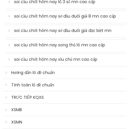
soi cầu chốt hôm nay lô 3 số mn cao cấp
soi cầu chốt hôm nay sớ đầu đuôi giải 8 mn cao cấp
soi cầu chốt hôm nay sớ đầu đuôi giải đặc biệt mn
soi cầu chốt hôm nay song thủ lô mn cao cấp
soi cầu chốt hôm nay xíu chủ mn cao cấp
Hướng dẫn lô đề chuẩn
Tính toán lô đề chuẩn
TRỰC TIẾP KQXS
XSMB
XSMN