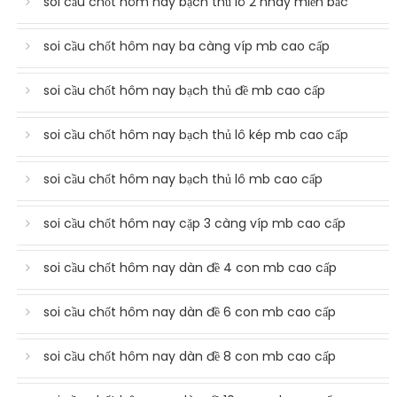
soi cầu chốt hôm nay bạch thủ lô 2 nháy miền bắc
soi cầu chốt hôm nay ba càng víp mb cao cấp
soi cầu chốt hôm nay bạch thủ đề mb cao cấp
soi cầu chốt hôm nay bạch thủ lô kép mb cao cấp
soi cầu chốt hôm nay bạch thủ lô mb cao cấp
soi cầu chốt hôm nay cặp 3 càng víp mb cao cấp
soi cầu chốt hôm nay dàn đề 4 con mb cao cấp
soi cầu chốt hôm nay dàn đề 6 con mb cao cấp
soi cầu chốt hôm nay dàn đề 8 con mb cao cấp