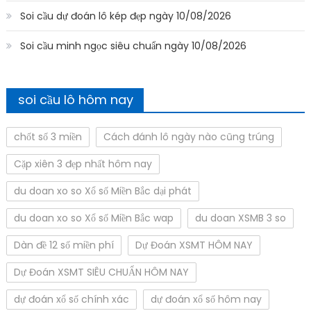
Soi cầu dự đoán lô kép đẹp ngày 10/08/2026
Soi cầu minh ngọc siêu chuẩn ngày 10/08/2026
soi cầu lô hôm nay
chốt số 3 miền
Cách đánh lô ngày nào cũng trúng
Cặp xiên 3 đẹp nhất hôm nay
du doan xo so Xổ số Miền Bắc dại phát
du doan xo so Xổ số Miền Bắc wap
du doan XSMB 3 so
Dàn đề 12 số miền phí
Dự Đoán XSMT HÔM NAY
Dự Đoán XSMT SIÊU CHUẨN HÔM NAY
dự đoán xổ số chính xác
dự đoán xổ số hôm nay