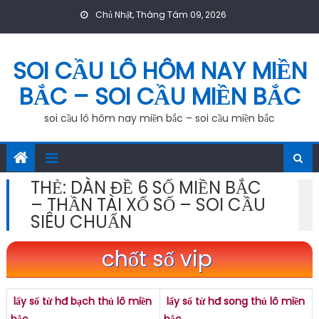
Skip
Chủ Nhật, Tháng Tám 09, 2026
to
content
SOI CẦU LÔ HÔM NAY MIỀN
BẮC – SOI CẦU MIỀN BẮC
soi cầu lô hôm nay miền bắc – soi cầu miền bắc
THẺ:
DÀN ĐỀ 6 SỐ MIỀN BẮC
– THẦN TÀI XỔ SỐ – SOI CẦU
SIÊU CHUẨN
chốt số vip
lấy số từ hđ bạch thủ lô miền
lấy số từ hđ song thủ lô miền