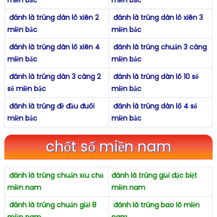
miền bắc
miền bắc
đánh là trúng dàn lô xiên 2
đánh là trúng dàn lô xiên 3
miền bắc
miền bắc
đánh là trúng dàn lô xiên 4
đánh là trúng chuẩn 3 càng
miền bắc
miền bắc
đánh là trúng dàn 3 càng 2
đánh là trúng dàn lô 10 số
số miền bắc
miền bắc
đánh là trúng đề đầu đuôi
đánh là trúng dàn lô 4 số
miền bắc
miền bắc
chốt số miền nam
đánh là trúng chuẩn xỉu chủ
đánh là trúng giải đặc biệt
miền nam
miền nam
đánh là trúng chuẩn giải 8
đánh là trúng bao lô miền