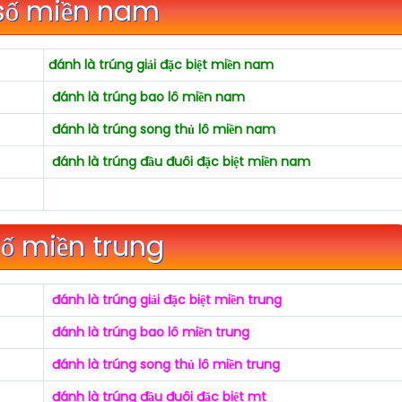
số miền nam
đánh là trúng giải đặc biệt miền nam
đánh là trúng bao lô miền nam
đánh là trúng song thủ lô miền nam
đánh là trúng đầu đuôi đặc biệt miền nam
số miền trung
đánh là trúng giải đặc biệt miền trung
đánh là trúng bao lô miền trung
đánh là trúng song thủ lô miền trung
đánh là trúng đầu đuôi đặc biệt mt