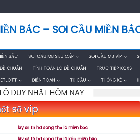
IỀN BẮC – SOI CẦU MIỀN BẮ
MIỀN BẮC
SOI CẦU MB SIÊU CẤP
SOI CẦU MB VÍP
S
 ĐỀ CHUẨN
TÍNH TOÁN LÔ ĐỀ CHUẨN
TRỰC TIẾP KQXS
IETLOTT
ĐIỆN TOÁN
TK CẦU
THỐNG KÊ
K
 LÔ DUY NHẤT HÔM NAY
ốt số vip
lấy số từ hđ song thủ lô miền bắc
lấy số từ hđ song thủ lô kép miền bắc