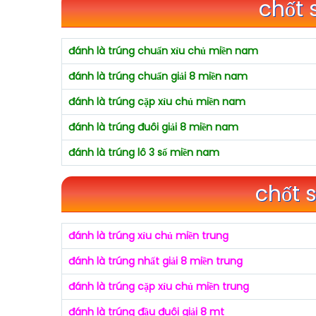
chốt 
đánh là trúng chuẩn xỉu chủ miền nam
đánh là trúng chuẩn giải 8 miền nam
đánh là trúng cặp xỉu chủ miền nam
đánh là trúng đuôi giải 8 miền nam
đánh là trúng lô 3 số miền nam
chốt 
đánh là trúng xỉu chủ miền trung
đánh là trúng nhất giải 8 miền trung
đánh là trúng cặp xỉu chủ miền trung
đánh là trúng đầu đuôi giải 8 mt