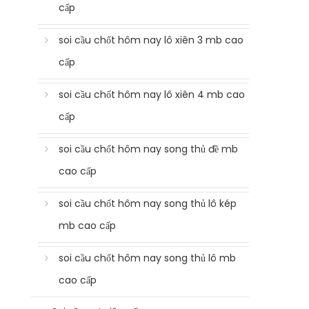
cấp
soi cầu chốt hôm nay lô xiên 3 mb cao
cấp
soi cầu chốt hôm nay lô xiên 4 mb cao
cấp
soi cầu chốt hôm nay song thủ đề mb
cao cấp
soi cầu chốt hôm nay song thủ lô kép
mb cao cấp
soi cầu chốt hôm nay song thủ lô mb
cao cấp