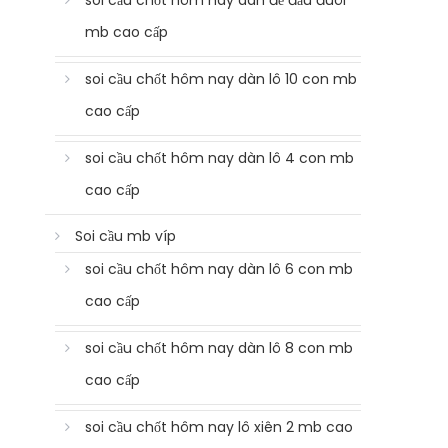
soi cầu chốt hôm nay dàn đề đầu đuôi
mb cao cấp
soi cầu chốt hôm nay dàn lô 10 con mb
cao cấp
soi cầu chốt hôm nay dàn lô 4 con mb
cao cấp
Soi cầu mb víp
soi cầu chốt hôm nay dàn lô 6 con mb
cao cấp
soi cầu chốt hôm nay dàn lô 8 con mb
cao cấp
soi cầu chốt hôm nay lô xiên 2 mb cao