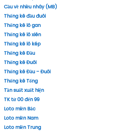
Cầu về nhiều nháy (MB)
Thống kê đầu đuôi
Thống kê lô gan
Thống kê lô xiên
Thống kê lô kép
Thống kê Đầu
Thống kê Đuôi
Thống kê Đầu – Đuôi
Thống kê Tổng
Tần suất xuất hiện
TK từ 00 đến 99
Loto miền Bắc
Loto miền Nam
Loto miền Trung