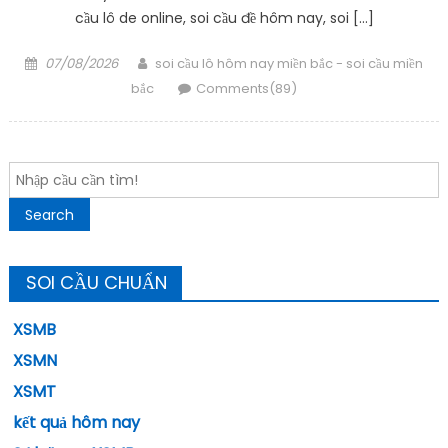
cầu lô de online, soi cầu đề hôm nay, soi […]
Posted
Author
07/08/2026
soi cầu lô hôm nay miền bắc - soi cầu miền
on
bắc
Comments(89)
Search
SOI CẦU CHUẨN
XSMB
XSMN
XSMT
kết quả hôm nay