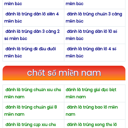
miền bắc
miền bắc
đánh là trúng dàn lô xiên 4
đánh là trúng chuẩn 3 càng
miền bắc
miền bắc
đánh là trúng dàn 3 càng 2
đánh là trúng dàn lô 10 số
số miền bắc
miền bắc
đánh là trúng đề đầu đuôi
đánh là trúng dàn lô 4 số
miền bắc
miền bắc
chốt số miền nam
đánh là trúng chuẩn xỉu chủ
đánh là trúng giải đặc biệt
miền nam
miền nam
đánh là trúng chuẩn giải 8
đánh là trúng bao lô miền
miền nam
nam
đánh là trúng cặp xỉu chủ
đánh là trúng song thủ lô