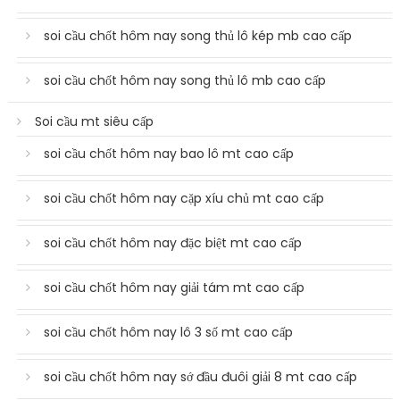
soi cầu chốt hôm nay song thủ lô kép mb cao cấp
soi cầu chốt hôm nay song thủ lô mb cao cấp
Soi cầu mt siêu cấp
soi cầu chốt hôm nay bao lô mt cao cấp
soi cầu chốt hôm nay cặp xíu chủ mt cao cấp
soi cầu chốt hôm nay đặc biệt mt cao cấp
soi cầu chốt hôm nay giải tám mt cao cấp
soi cầu chốt hôm nay lô 3 số mt cao cấp
soi cầu chốt hôm nay sớ đầu đuôi giải 8 mt cao cấp