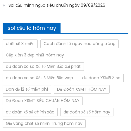
Soi cầu minh ngọc siêu chuẩn ngày 09/08/2026
soi cầu lô hôm nay
chốt số 3 miền
Cách đánh lô ngày nào cũng trúng
Cặp xiên 3 đẹp nhất hôm nay
du doan xo so Xổ số Miền Bắc dại phát
du doan xo so Xổ số Miền Bắc wap
du doan XSMB 3 so
Dàn đề 12 số miền phí
Dự Đoán XSMT HÔM NAY
Dự Đoán XSMT SIÊU CHUẨN HÔM NAY
dự đoán xổ số chính xác
dự đoán xổ số hôm nay
Giờ vàng chốt số miền Trung hôm nay