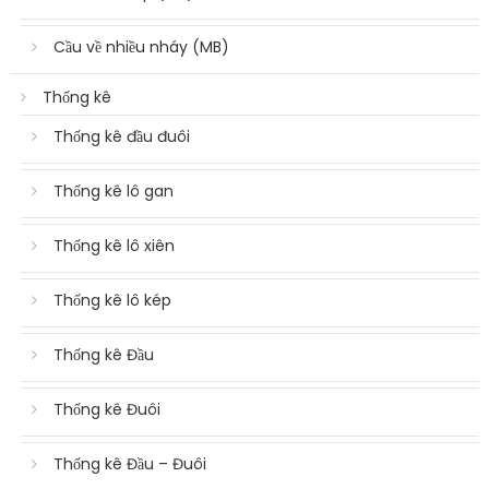
Cầu về nhiều nháy (MB)
Thống kê
Thống kê đầu đuôi
Thống kê lô gan
Thống kê lô xiên
Thống kê lô kép
Thống kê Đầu
Thống kê Đuôi
Thống kê Đầu – Đuôi