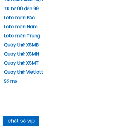
TK từ 00 đến 99
Loto miền Bắc
Loto miền Nam
Loto miền Trung
Quay thử XSMB
Quay thử XSMN
Quay thử XSMT
Quay thử Vietlott
Sổ mơ
chốt số vip