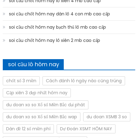
soi cầu chốt hôm nay lô xiên 4 mb cao cấp
soi cầu chốt hôm nay dàn lô 4 con mb cao cấp
soi cầu chốt hôm nay bạch thủ lô mb cao cấp
soi cầu chốt hôm nay lô xiên 2 mb cao cấp
soi cầu lô hôm nay
chốt số 3 miền
Cách đánh lô ngày nào cũng trúng
Cặp xiên 3 đẹp nhất hôm nay
du doan xo so Xổ số Miền Bắc dại phát
du doan xo so Xổ số Miền Bắc wap
du doan XSMB 3 so
Dàn đề 12 số miền phí
Dự Đoán XSMT HÔM NAY