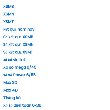
XSMB
XSMN
XSMT
kết quả hôm nay
Sổ kết quả XSMB
Sổ kết quả XSMN
Sổ kết quả XSMT
xổ số vietlott
Xo so mega 6/45
xổ số Power 6/55
Max 3D
Max 4D
Thống kê
Xổ số điện toán 6x36