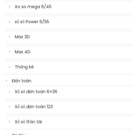
Xo so mega 6/45
xổ số Power 6/55
Max 3D
Max 4D
Thống kê
Điện toán
Xổ số điện toán 6×36
Xổ số điện toán 123
Xổ số thần tài