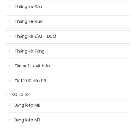
Thống kê Đầu
Thống kê Đuôi
Thống kê Đầu – Đuôi
Thống kê Tổng
Tần suất xuất hiện
TK từ 00 đến 99
KQ Lô tô
Bảng loto MB
Bảng loto MT