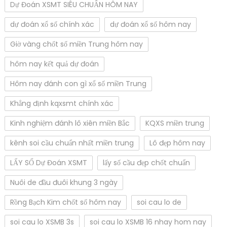
Dự Đoán XSMT SIÊU CHUẨN HÔM NAY
dự đoán xổ số chính xác
dự đoán xổ số hôm nay
Giờ vàng chốt số miền Trung hôm nay
hôm nay kết quả dự đoán
Hôm nay đánh con gì xổ số miền Trung
Khẳng định kqxsmt chính xác
Kinh nghiệm đánh lô xiên miền Bắc
KQXS miền trung
kênh soi cầu chuẩn nhất miền trung
Lô đẹp hôm nay
LẤY SỐ Dự Đoán XSMT
lấy số cầu đẹp chốt chuẩn
Nuôi de đầu đuôi khung 3 ngày
Rồng Bạch Kim chốt số hôm nay
soi cau lo de
soi cau lo XSMB 3s
soi cau lo XSMB 16 nhay hom nay