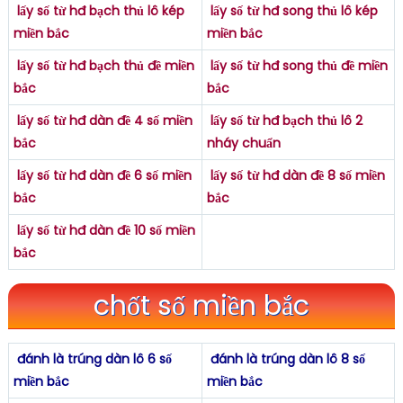
lấy số từ hđ bạch thủ lô kép
lấy số từ hđ song thủ lô kép
miền bắc
miền bắc
lấy số từ hđ bạch thủ đề miền
lấy số từ hđ song thủ đề miền
bắc
bắc
lấy số từ hđ dàn đề 4 số miền
lấy số từ hđ bạch thủ lô 2
bắc
nháy chuẩn
lấy số từ hđ dàn đề 6 số miền
lấy số từ hđ dàn đề 8 số miền
bắc
bắc
lấy số từ hđ dàn đề 10 số miền
bắc
chốt số miền bắc
đánh là trúng dàn lô 6 số
đánh là trúng dàn lô 8 số
miền bắc
miền bắc