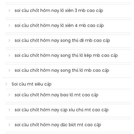
soi cầu chốt hôm nay lô xiên 3 mb cao cấp
soi cầu chốt hôm nay lô xiên 4 mb cao cấp
soi cầu chốt hôm nay song thủ đề mb cao cấp
soi cầu chốt hôm nay song thủ lô kép mb cao cấp
soi cầu chốt hôm nay song thủ lô mb cao cấp
Soi cầu mt siêu cấp
soi cầu chốt hôm nay bao lô mt cao cấp
soi cầu chốt hôm nay cặp xíu chủ mt cao cấp
soi cầu chốt hôm nay đặc biệt mt cao cấp