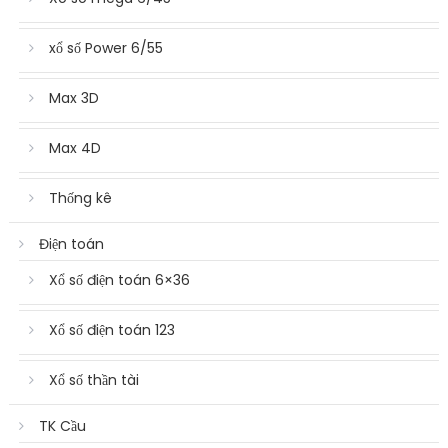
xổ số Power 6/55
Max 3D
Max 4D
Thống kê
Điện toán
Xổ số điện toán 6×36
Xổ số điện toán 123
Xổ số thần tài
TK Cầu