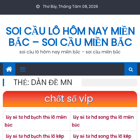
Skip
Thứ Bảy, Tháng Tám 08, 2026
to
content
SOI CẦU LÔ HÔM NAY MIỀN
BẮC – SOI CẦU MIỀN BẮC
soi cầu lô hôm nay miền bắc – soi cầu miền bắc
THẺ:
DÀN ĐỀ MN
chốt số vip
lấy số từ hđ bạch thủ lô miền
lấy số từ hđ song thủ lô miền
bắc
bắc
lấy số từ hđ bạch thủ lô kép
lấy số từ hđ song thủ lô kép