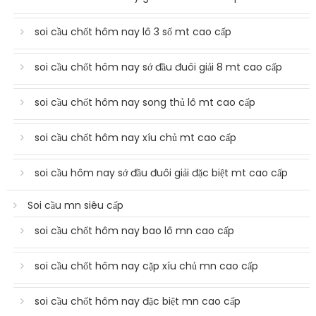
soi cầu chốt hôm nay lô 3 số mt cao cấp
soi cầu chốt hôm nay sớ đầu đuôi giải 8 mt cao cấp
soi cầu chốt hôm nay song thủ lô mt cao cấp
soi cầu chốt hôm nay xíu chủ mt cao cấp
soi cầu hôm nay sớ đầu đuôi giải đặc biệt mt cao cấp
Soi cầu mn siêu cấp
soi cầu chốt hôm nay bao lô mn cao cấp
soi cầu chốt hôm nay cặp xíu chủ mn cao cấp
soi cầu chốt hôm nay đặc biệt mn cao cấp