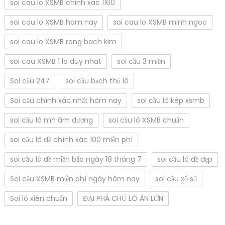
soi cau lo XSMB chinh xac 1160
soi cau lo XSMB hom nay
soi cau lo XSMB minh ngoc
soi cau lo XSMB rong bach kim
soi cau XSMB 1 lo duy nhat
soi cầu 3 miền
Soi cầu 247
soi cầu bạch thủ lô
Soi cầu chính xác nhất hôm nay
soi cầu lô kép xsmb
soi cầu lô mn âm dương
soi cầu lô XSMB chuẩn
soi cầu lô đề chính xác 100 miễn phí
soi cầu lô đề miền bắc ngày 18 tháng 7
soi cầu lô đề đẹp
Soi cầu XSMB miễn phí ngày hôm nay
soi cầu xổ số
Soi lô xiên chuẩn
ĐẠI PHÁ CHỦ LÔ ĂN LỚN