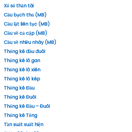
Xổ số thần tài
Cầu bạch thủ (MB)
Cầu lật liên tục (MB)
Cầu về cả cặp (MB)
Cầu về nhiều nháy (MB)
Thống kê đầu đuôi
Thống kê lô gan
Thống kê lô xiên
Thống kê lô kép
Thống kê Đầu
Thống kê Đuôi
Thống kê Đầu – Đuôi
Thống kê Tổng
Tần suất xuất hiện