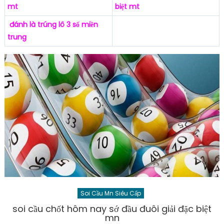
mt
biệt mt
đánh là trúng lô 3 số miền
trung
Soi Cầu Mn Siêu Cấp
soi cầu chốt hôm nay sớ đầu đuôi giải đặc biệt
mn