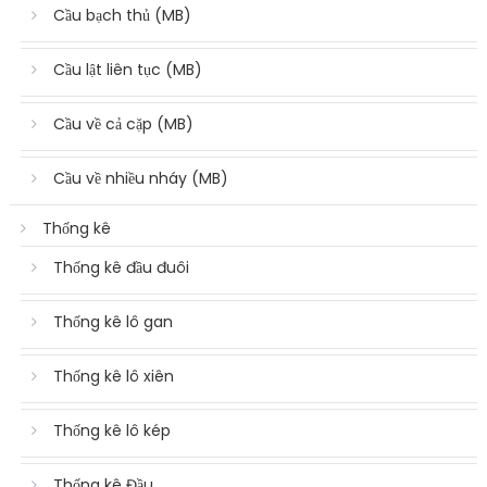
Cầu bạch thủ (MB)
Cầu lật liên tục (MB)
Cầu về cả cặp (MB)
Cầu về nhiều nháy (MB)
Thống kê
Thống kê đầu đuôi
Thống kê lô gan
Thống kê lô xiên
Thống kê lô kép
Thống kê Đầu