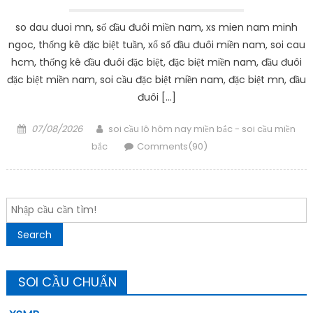
so dau duoi mn, số đầu đuôi miền nam, xs mien nam minh
ngoc, thống kê đặc biệt tuần, xổ số đầu đuôi miền nam, soi cau
hcm, thống kê đầu đuôi đặc biệt, đặc biệt miền nam, đầu đuôi
đặc biệt miền nam, soi cầu đặc biệt miền nam, đặc biệt mn, đầu
đuôi […]
Posted
Author
07/08/2026
soi cầu lô hôm nay miền bắc - soi cầu miền
on
bắc
Comments(90)
Search
SOI CẦU CHUẨN