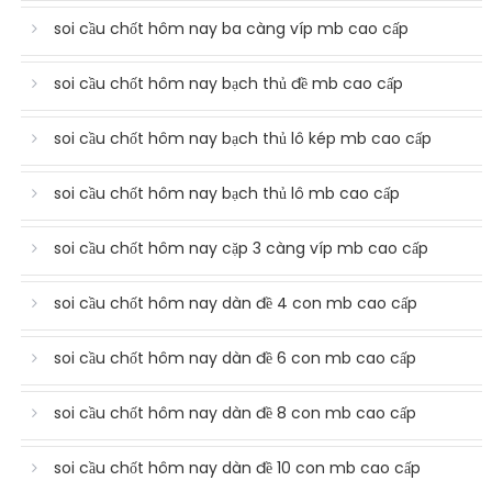
soi cầu chốt hôm nay ba càng víp mb cao cấp
soi cầu chốt hôm nay bạch thủ đề mb cao cấp
soi cầu chốt hôm nay bạch thủ lô kép mb cao cấp
soi cầu chốt hôm nay bạch thủ lô mb cao cấp
soi cầu chốt hôm nay cặp 3 càng víp mb cao cấp
soi cầu chốt hôm nay dàn đề 4 con mb cao cấp
soi cầu chốt hôm nay dàn đề 6 con mb cao cấp
soi cầu chốt hôm nay dàn đề 8 con mb cao cấp
soi cầu chốt hôm nay dàn đề 10 con mb cao cấp