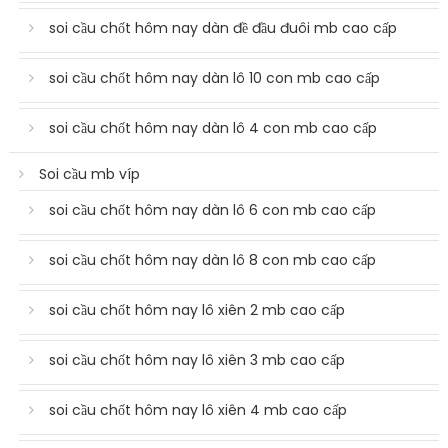
soi cầu chốt hôm nay dàn đề đầu đuôi mb cao cấp
soi cầu chốt hôm nay dàn lô 10 con mb cao cấp
soi cầu chốt hôm nay dàn lô 4 con mb cao cấp
Soi cầu mb víp
soi cầu chốt hôm nay dàn lô 6 con mb cao cấp
soi cầu chốt hôm nay dàn lô 8 con mb cao cấp
soi cầu chốt hôm nay lô xiên 2 mb cao cấp
soi cầu chốt hôm nay lô xiên 3 mb cao cấp
soi cầu chốt hôm nay lô xiên 4 mb cao cấp