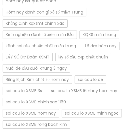
hôm nay kết quả dự đoán
Hôm nay đánh con gì xổ số miền Trung
Khẳng định kqxsmt chính xác
Kinh nghiệm đánh lô xiên miền Bắc
KQXS miền trung
kênh soi cầu chuẩn nhất miền trung
Lô đẹp hôm nay
LẤY SỐ Dự Đoán XSMT
lấy số cầu đẹp chốt chuẩn
Nuôi de đầu đuôi khung 3 ngày
Rồng Bạch Kim chốt số hôm nay
soi cau lo de
soi cau lo XSMB 3s
soi cau lo XSMB 16 nhay hom nay
soi cau lo XSMB chinh xac 1160
soi cau lo XSMB hom nay
soi cau lo XSMB minh ngoc
soi cau lo XSMB rong bach kim