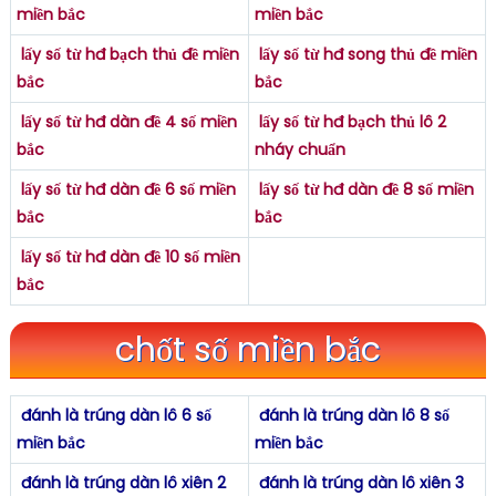
miền bắc
miền bắc
lấy số từ hđ bạch thủ đề miền
lấy số từ hđ song thủ đề miền
bắc
bắc
lấy số từ hđ dàn đề 4 số miền
lấy số từ hđ bạch thủ lô 2
bắc
nháy chuẩn
lấy số từ hđ dàn đề 6 số miền
lấy số từ hđ dàn đề 8 số miền
bắc
bắc
lấy số từ hđ dàn đề 10 số miền
bắc
chốt số miền bắc
đánh là trúng dàn lô 6 số
đánh là trúng dàn lô 8 số
miền bắc
miền bắc
đánh là trúng dàn lô xiên 2
đánh là trúng dàn lô xiên 3