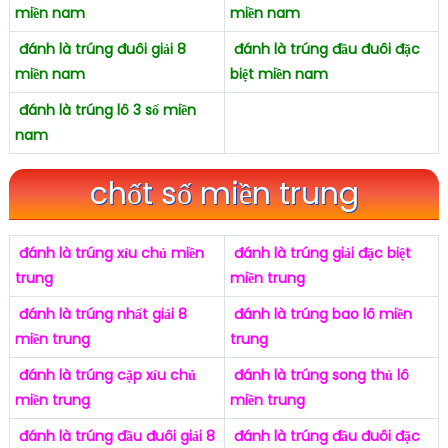
miền nam
miền nam
đánh là trúng đuôi giải 8
đánh là trúng đầu đuôi đặc
miền nam
biệt miền nam
đánh là trúng lô 3 số miền
nam
chốt số miền trung
đánh là trúng xỉu chủ miền
đánh là trúng giải đặc biệt
trung
miền trung
đánh là trúng nhất giải 8
đánh là trúng bao lô miền
miền trung
trung
đánh là trúng cặp xỉu chủ
đánh là trúng song thủ lô
miền trung
miền trung
đánh là trúng đầu đuôi giải 8
đánh là trúng đầu đuôi đặc