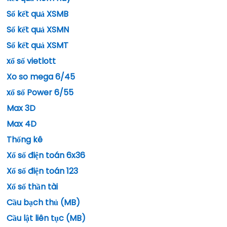
Sổ kết quả XSMB
Sổ kết quả XSMN
Sổ kết quả XSMT
xổ số vietlott
Xo so mega 6/45
xổ số Power 6/55
Max 3D
Max 4D
Thống kê
Xổ số điện toán 6x36
Xổ số điện toán 123
Xổ số thần tài
Cầu bạch thủ (MB)
Cầu lật liên tục (MB)