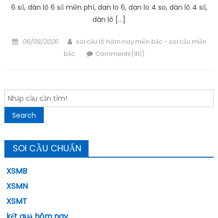
6 số, dàn lô 6 số miền phí, dan lo 6, dan lo 4 so, dàn lô 4 số,
dàn lô […]
Posted
Author
06/08/2026
soi cầu lô hôm nay miền bắc - soi cầu miền
on
bắc
Comments(90)
Search
SOI CẦU CHUẨN
XSMB
XSMN
XSMT
kết quả hôm nay