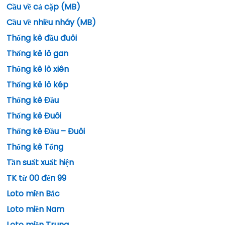
Cầu về cả cặp (MB)
Cầu về nhiều nháy (MB)
Thống kê đầu đuôi
Thống kê lô gan
Thống kê lô xiên
Thống kê lô kép
Thống kê Đầu
Thống kê Đuôi
Thống kê Đầu – Đuôi
Thống kê Tổng
Tần suất xuất hiện
TK từ 00 đến 99
Loto miền Bắc
Loto miền Nam
Loto miền Trung