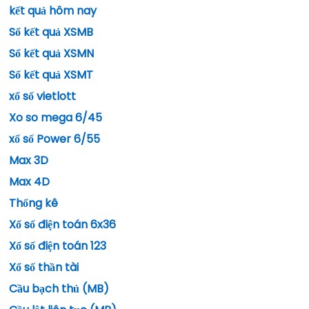
kết quả hôm nay
Sổ kết quả XSMB
Sổ kết quả XSMN
Sổ kết quả XSMT
xổ số vietlott
Xo so mega 6/45
xổ số Power 6/55
Max 3D
Max 4D
Thống kê
Xổ số điện toán 6x36
Xổ số điện toán 123
Xổ số thần tài
Cầu bạch thủ (MB)