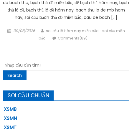
de bach thu, bạch thủ đề miền bắc, đề bạch thủ hôm nay, bạch
thủ lô đề, bạch thủ lô đề hôm nay, bach thu lo de mb hom
nay, soi cầu bạch thủ đề miền bắc, cau de bach […]
Posted
Author
09/08/2026
soi cầu lô hôm nay miền bắc - soi cầu miền
on
bắc
Comments(89)
Search
SOI CẦU CHUẨN
XSMB
XSMN
XSMT