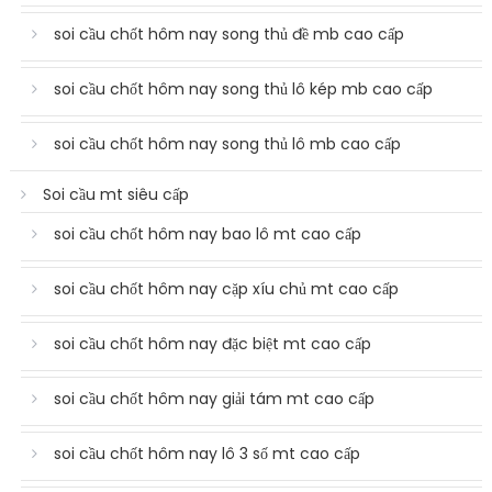
soi cầu chốt hôm nay song thủ đề mb cao cấp
soi cầu chốt hôm nay song thủ lô kép mb cao cấp
soi cầu chốt hôm nay song thủ lô mb cao cấp
Soi cầu mt siêu cấp
soi cầu chốt hôm nay bao lô mt cao cấp
soi cầu chốt hôm nay cặp xíu chủ mt cao cấp
soi cầu chốt hôm nay đặc biệt mt cao cấp
soi cầu chốt hôm nay giải tám mt cao cấp
soi cầu chốt hôm nay lô 3 số mt cao cấp