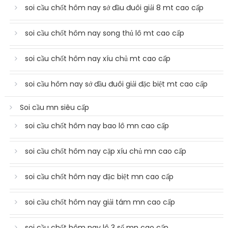
soi cầu chốt hôm nay sớ đầu đuôi giải 8 mt cao cấp
soi cầu chốt hôm nay song thủ lô mt cao cấp
soi cầu chốt hôm nay xíu chủ mt cao cấp
soi cầu hôm nay sớ đầu đuôi giải đặc biệt mt cao cấp
Soi cầu mn siêu cấp
soi cầu chốt hôm nay bao lô mn cao cấp
soi cầu chốt hôm nay cặp xíu chủ mn cao cấp
soi cầu chốt hôm nay đặc biệt mn cao cấp
soi cầu chốt hôm nay giải tám mn cao cấp
soi cầu chốt hôm nay lô 3 số mn cao cấp