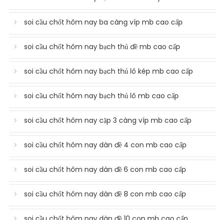
soi cầu chốt hôm nay ba càng víp mb cao cấp
soi cầu chốt hôm nay bạch thủ đề mb cao cấp
soi cầu chốt hôm nay bạch thủ lô kép mb cao cấp
soi cầu chốt hôm nay bạch thủ lô mb cao cấp
soi cầu chốt hôm nay cặp 3 càng víp mb cao cấp
soi cầu chốt hôm nay dàn đề 4 con mb cao cấp
soi cầu chốt hôm nay dàn đề 6 con mb cao cấp
soi cầu chốt hôm nay dàn đề 8 con mb cao cấp
soi cầu chốt hôm nay dàn đề 10 con mb cao cấp