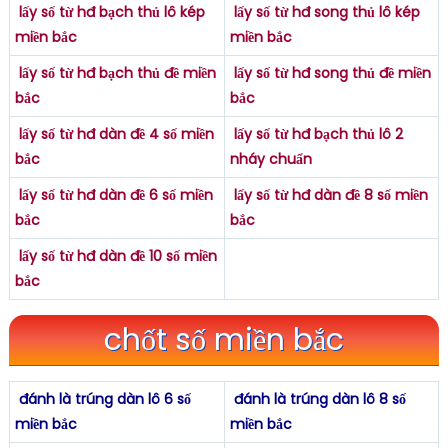
lấy số từ hđ bạch thủ lô kép
lấy số từ hđ song thủ lô kép
miền bắc
miền bắc
lấy số từ hđ bạch thủ đề miền
lấy số từ hđ song thủ đề miền
bắc
bắc
lấy số từ hđ dàn đề 4 số miền
lấy số từ hđ bạch thủ lô 2
bắc
nháy chuẩn
lấy số từ hđ dàn đề 6 số miền
lấy số từ hđ dàn đề 8 số miền
bắc
bắc
lấy số từ hđ dàn đề 10 số miền
bắc
chốt số miền bắc
đánh là trúng dàn lô 6 số
đánh là trúng dàn lô 8 số
miền bắc
miền bắc