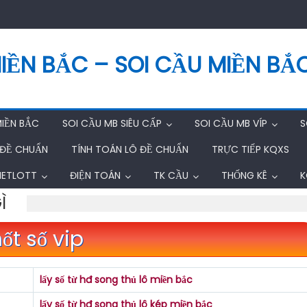
IỀN BẮC – SOI CẦU MIỀN BẮ
MIỀN BẮC
SOI CẦU MB SIÊU CẤP
SOI CẦU MB VÍP
S
 ĐỀ CHUẨN
TÍNH TOÁN LÔ ĐỀ CHUẨN
TRỰC TIẾP KQXS
IETLOTT
ĐIỆN TOÁN
TK CẦU
THỐNG KÊ
K
Ì
ốt số vip
lấy số từ hđ song thủ lô miền bắc
lấy số từ hđ song thủ lô kép miền bắc