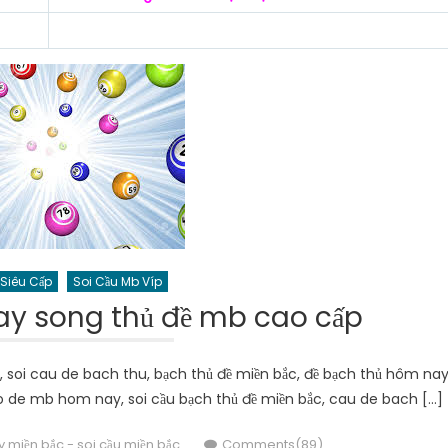
 Siêu Cấp
Soi Cầu Mb Víp
ay song thủ đề mb cao cấp
ủ, soi cau de bach thu, bạch thủ đề miền bắc, đề bạch thủ hôm nay
lo de mb hom nay, soi cầu bạch thủ đề miền bắc, cau de bach […]
y miền bắc - soi cầu miền bắc
Comments(89)