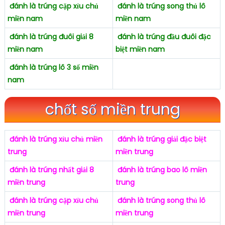
đánh là trúng cặp xỉu chủ
đánh là trúng song thủ lô
miền nam
miền nam
đánh là trúng đuôi giải 8
đánh là trúng đầu đuôi đặc
miền nam
biệt miền nam
đánh là trúng lô 3 số miền
nam
chốt số miền trung
đánh là trúng xỉu chủ miền
đánh là trúng giải đặc biệt
trung
miền trung
đánh là trúng nhất giải 8
đánh là trúng bao lô miền
miền trung
trung
đánh là trúng cặp xỉu chủ
đánh là trúng song thủ lô
miền trung
miền trung