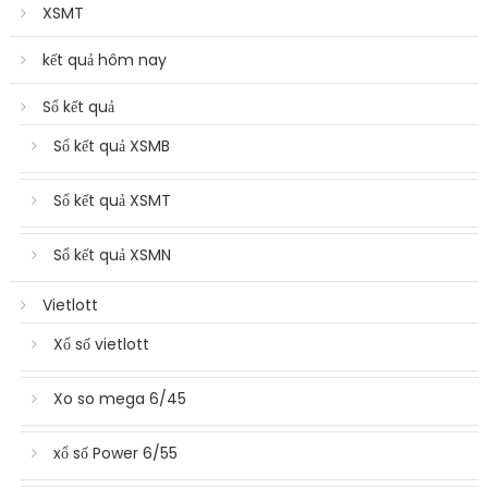
XSMT
kết quả hôm nay
Sổ kết quả
Sổ kết quả XSMB
Sổ kết quả XSMT
Sổ kết quả XSMN
Vietlott
Xổ số vietlott
Xo so mega 6/45
xổ số Power 6/55