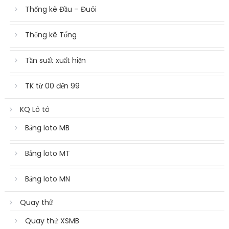
Thống kê Đầu – Đuôi
Thống kê Tổng
Tần suất xuất hiện
TK từ 00 đến 99
KQ Lô tô
Bảng loto MB
Bảng loto MT
Bảng loto MN
Quay thử
Quay thử XSMB