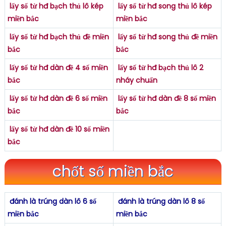
lấy số từ hđ bạch thủ lô kép
lấy số từ hđ song thủ lô kép
miền bắc
miền bắc
lấy số từ hđ bạch thủ đề miền
lấy số từ hđ song thủ đề miền
bắc
bắc
lấy số từ hđ dàn đề 4 số miền
lấy số từ hđ bạch thủ lô 2
bắc
nháy chuẩn
lấy số từ hđ dàn đề 6 số miền
lấy số từ hđ dàn đề 8 số miền
bắc
bắc
lấy số từ hđ dàn đề 10 số miền
bắc
chốt số miền bắc
đánh là trúng dàn lô 6 số
đánh là trúng dàn lô 8 số
miền bắc
miền bắc