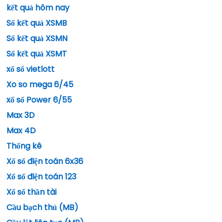
kết quả hôm nay
Sổ kết quả XSMB
Sổ kết quả XSMN
Sổ kết quả XSMT
xổ số vietlott
Xo so mega 6/45
xổ số Power 6/55
Max 3D
Max 4D
Thống kê
Xổ số điện toán 6x36
Xổ số điện toán 123
Xổ số thần tài
Cầu bạch thủ (MB)