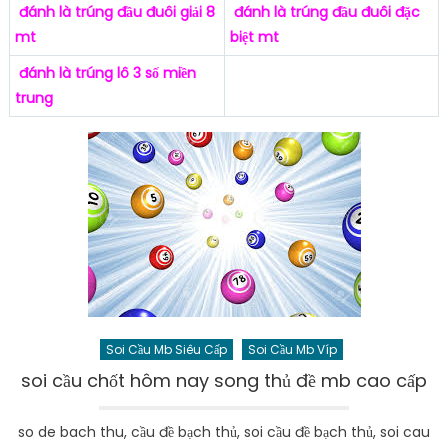
đánh là trúng đầu đuôi giải 8
đánh là trúng đầu đuôi đặc
mt
biệt mt
đánh là trúng lô 3 số miền
trung
Soi Cầu Mb Siêu Cấp
Soi Cầu Mb Víp
soi cầu chốt hôm nay song thủ đề mb cao cấp
so de bach thu, cầu đề bạch thủ, soi cầu đề bạch thủ, soi cau