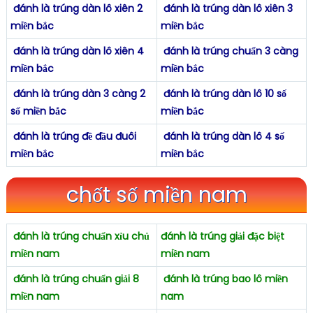
đánh là trúng dàn lô xiên 2
đánh là trúng dàn lô xiên 3
miền bắc
miền bắc
đánh là trúng dàn lô xiên 4
đánh là trúng chuẩn 3 càng
miền bắc
miền bắc
đánh là trúng dàn 3 càng 2
đánh là trúng dàn lô 10 số
số miền bắc
miền bắc
đánh là trúng đề đầu đuôi
đánh là trúng dàn lô 4 số
miền bắc
miền bắc
chốt số miền nam
đánh là trúng chuẩn xỉu chủ
đánh là trúng giải đặc biệt
miền nam
miền nam
đánh là trúng chuẩn giải 8
đánh là trúng bao lô miền
miền nam
nam