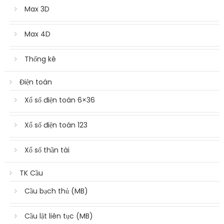
Max 3D
Max 4D
Thống kê
Điện toán
Xổ số điện toán 6×36
Xổ số điện toán 123
Xổ số thần tài
TK Cầu
Cầu bạch thủ (MB)
Cầu lật liên tục (MB)