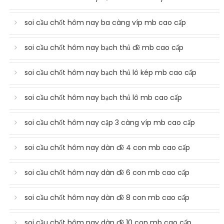
soi cầu chốt hôm nay ba càng víp mb cao cấp
soi cầu chốt hôm nay bạch thủ đề mb cao cấp
soi cầu chốt hôm nay bạch thủ lô kép mb cao cấp
soi cầu chốt hôm nay bạch thủ lô mb cao cấp
soi cầu chốt hôm nay cặp 3 càng víp mb cao cấp
soi cầu chốt hôm nay dàn đề 4 con mb cao cấp
soi cầu chốt hôm nay dàn đề 6 con mb cao cấp
soi cầu chốt hôm nay dàn đề 8 con mb cao cấp
soi cầu chốt hôm nay dàn đề 10 con mb cao cấp