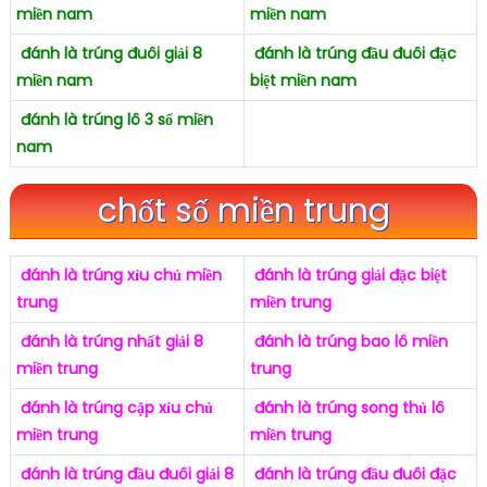
miền nam
miền nam
đánh là trúng đuôi giải 8
đánh là trúng đầu đuôi đặc
miền nam
biệt miền nam
đánh là trúng lô 3 số miền
nam
chốt số miền trung
đánh là trúng xỉu chủ miền
đánh là trúng giải đặc biệt
trung
miền trung
đánh là trúng nhất giải 8
đánh là trúng bao lô miền
miền trung
trung
đánh là trúng cặp xỉu chủ
đánh là trúng song thủ lô
miền trung
miền trung
đánh là trúng đầu đuôi giải 8
đánh là trúng đầu đuôi đặc