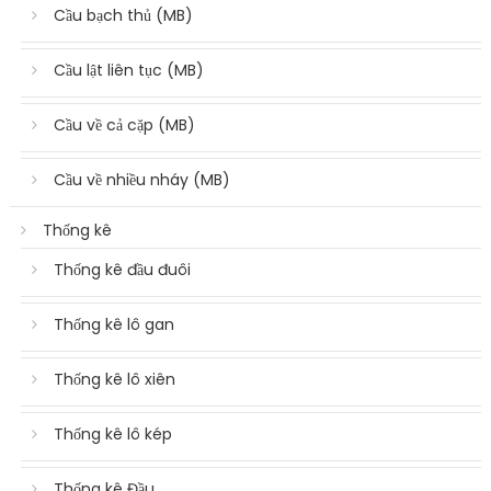
Cầu bạch thủ (MB)
Cầu lật liên tục (MB)
Cầu về cả cặp (MB)
Cầu về nhiều nháy (MB)
Thống kê
Thống kê đầu đuôi
Thống kê lô gan
Thống kê lô xiên
Thống kê lô kép
Thống kê Đầu