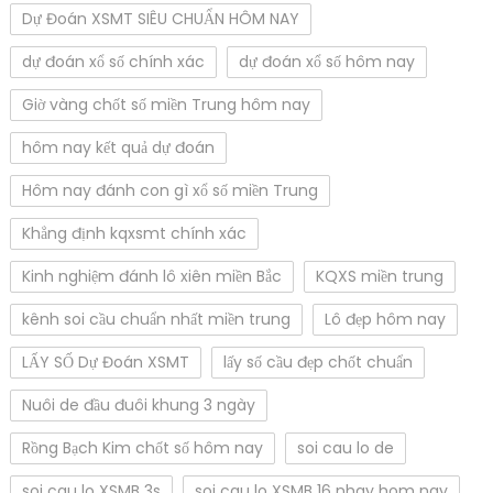
Dự Đoán XSMT SIÊU CHUẨN HÔM NAY
dự đoán xổ số chính xác
dự đoán xổ số hôm nay
Giờ vàng chốt số miền Trung hôm nay
hôm nay kết quả dự đoán
Hôm nay đánh con gì xổ số miền Trung
Khẳng định kqxsmt chính xác
Kinh nghiệm đánh lô xiên miền Bắc
KQXS miền trung
kênh soi cầu chuẩn nhất miền trung
Lô đẹp hôm nay
LẤY SỐ Dự Đoán XSMT
lấy số cầu đẹp chốt chuẩn
Nuôi de đầu đuôi khung 3 ngày
Rồng Bạch Kim chốt số hôm nay
soi cau lo de
soi cau lo XSMB 3s
soi cau lo XSMB 16 nhay hom nay