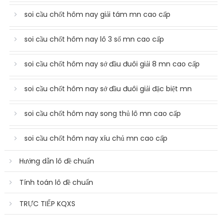
soi cầu chốt hôm nay giải tám mn cao cấp
soi cầu chốt hôm nay lô 3 số mn cao cấp
soi cầu chốt hôm nay sớ đầu đuôi giải 8 mn cao cấp
soi cầu chốt hôm nay sớ đầu đuôi giải đặc biệt mn
soi cầu chốt hôm nay song thủ lô mn cao cấp
soi cầu chốt hôm nay xíu chủ mn cao cấp
Hướng dẫn lô đề chuẩn
Tính toán lô đề chuẩn
TRỰC TIẾP KQXS