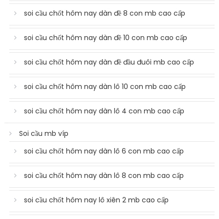
soi cầu chốt hôm nay dàn đề 8 con mb cao cấp
soi cầu chốt hôm nay dàn đề 10 con mb cao cấp
soi cầu chốt hôm nay dàn đề đầu đuôi mb cao cấp
soi cầu chốt hôm nay dàn lô 10 con mb cao cấp
soi cầu chốt hôm nay dàn lô 4 con mb cao cấp
Soi cầu mb víp
soi cầu chốt hôm nay dàn lô 6 con mb cao cấp
soi cầu chốt hôm nay dàn lô 8 con mb cao cấp
soi cầu chốt hôm nay lô xiên 2 mb cao cấp