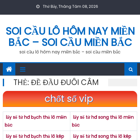
Skip
Thứ Bảy, Tháng Tám 08, 2026
to
content
SOI CẦU LÔ HÔM NAY MIỀN
BẮC – SOI CẦU MIỀN BẮC
soi cầu lô hôm nay miền bắc – soi cầu miền bắc
THẺ:
ĐỀ ĐẦU ĐUÔI CÂM
chốt số vip
lấy số từ hđ bạch thủ lô miền
lấy số từ hđ song thủ lô miền
bắc
bắc
lấy số từ hđ bạch thủ lô kép
lấy số từ hđ song thủ lô kép