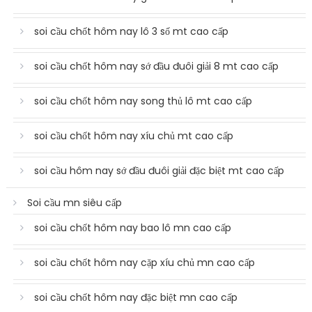
soi cầu chốt hôm nay lô 3 số mt cao cấp
soi cầu chốt hôm nay sớ đầu đuôi giải 8 mt cao cấp
soi cầu chốt hôm nay song thủ lô mt cao cấp
soi cầu chốt hôm nay xíu chủ mt cao cấp
soi cầu hôm nay sớ đầu đuôi giải đặc biệt mt cao cấp
Soi cầu mn siêu cấp
soi cầu chốt hôm nay bao lô mn cao cấp
soi cầu chốt hôm nay cặp xíu chủ mn cao cấp
soi cầu chốt hôm nay đặc biệt mn cao cấp