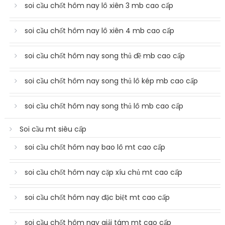
soi cầu chốt hôm nay lô xiên 3 mb cao cấp
soi cầu chốt hôm nay lô xiên 4 mb cao cấp
soi cầu chốt hôm nay song thủ đề mb cao cấp
soi cầu chốt hôm nay song thủ lô kép mb cao cấp
soi cầu chốt hôm nay song thủ lô mb cao cấp
Soi cầu mt siêu cấp
soi cầu chốt hôm nay bao lô mt cao cấp
soi cầu chốt hôm nay cặp xíu chủ mt cao cấp
soi cầu chốt hôm nay đặc biệt mt cao cấp
soi cầu chốt hôm nay giải tám mt cao cấp