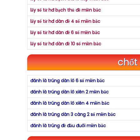
lấy số từ hđ bạch thủ đề miền bắc
lấy số từ hđ dàn đề 4 số miền bắc
lấy số từ hđ dàn đề 6 số miền bắc
lấy số từ hđ dàn đề 10 số miền bắc
chốt
đánh là trúng dàn lô 6 số miền bắc
đánh là trúng dàn lô xiên 2 miền bắc
đánh là trúng dàn lô xiên 4 miền bắc
đánh là trúng dàn 3 càng 2 số miền bắc
đánh là trúng đề đầu đuôi miền bắc