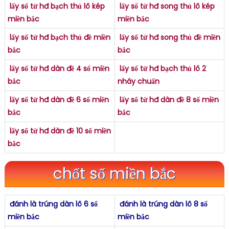
lấy số từ hđ bạch thủ lô kép
lấy số từ hđ song thủ lô kép
miền bắc
miền bắc
lấy số từ hđ bạch thủ đề miền
lấy số từ hđ song thủ đề miền
bắc
bắc
lấy số từ hđ dàn đề 4 số miền
lấy số từ hđ bạch thủ lô 2
bắc
nháy chuẩn
lấy số từ hđ dàn đề 6 số miền
lấy số từ hđ dàn đề 8 số miền
bắc
bắc
lấy số từ hđ dàn đề 10 số miền
bắc
chốt số miền bắc
đánh là trúng dàn lô 6 số
đánh là trúng dàn lô 8 số
miền bắc
miền bắc