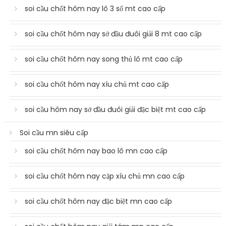
soi cầu chốt hôm nay lô 3 số mt cao cấp
soi cầu chốt hôm nay sớ đầu đuôi giải 8 mt cao cấp
soi cầu chốt hôm nay song thủ lô mt cao cấp
soi cầu chốt hôm nay xíu chủ mt cao cấp
soi cầu hôm nay sớ đầu đuôi giải đặc biệt mt cao cấp
Soi cầu mn siêu cấp
soi cầu chốt hôm nay bao lô mn cao cấp
soi cầu chốt hôm nay cặp xíu chủ mn cao cấp
soi cầu chốt hôm nay đặc biệt mn cao cấp