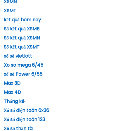
XSMN
XSMT
kết quả hôm nay
Sổ kết quả XSMB
Sổ kết quả XSMN
Sổ kết quả XSMT
xổ số vietlott
Xo so mega 6/45
xổ số Power 6/55
Max 3D
Max 4D
Thống kê
Xổ số điện toán 6x36
Xổ số điện toán 123
Xổ số thần tài