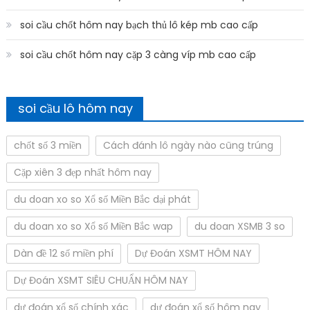
soi cầu chốt hôm nay bạch thủ lô kép mb cao cấp
soi cầu chốt hôm nay cặp 3 càng víp mb cao cấp
soi cầu lô hôm nay
chốt số 3 miền
Cách đánh lô ngày nào cũng trúng
Cặp xiên 3 đẹp nhất hôm nay
du doan xo so Xổ số Miền Bắc dại phát
du doan xo so Xổ số Miền Bắc wap
du doan XSMB 3 so
Dàn đề 12 số miền phí
Dự Đoán XSMT HÔM NAY
Dự Đoán XSMT SIÊU CHUẨN HÔM NAY
dự đoán xổ số chính xác
dự đoán xổ số hôm nay