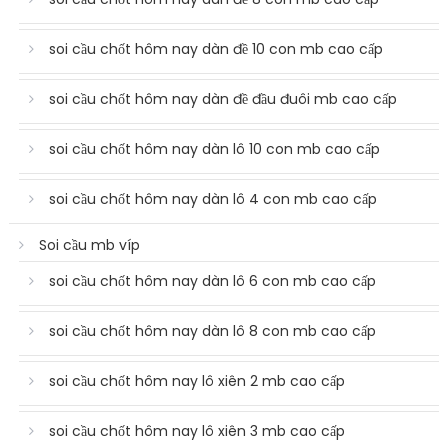
soi cầu chốt hôm nay dàn đề 10 con mb cao cấp
soi cầu chốt hôm nay dàn đề đầu đuôi mb cao cấp
soi cầu chốt hôm nay dàn lô 10 con mb cao cấp
soi cầu chốt hôm nay dàn lô 4 con mb cao cấp
Soi cầu mb víp
soi cầu chốt hôm nay dàn lô 6 con mb cao cấp
soi cầu chốt hôm nay dàn lô 8 con mb cao cấp
soi cầu chốt hôm nay lô xiên 2 mb cao cấp
soi cầu chốt hôm nay lô xiên 3 mb cao cấp