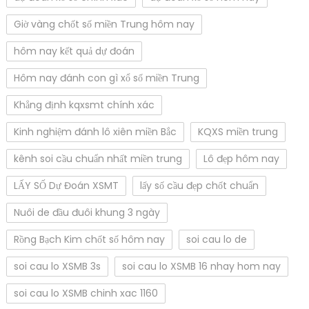
Giờ vàng chốt số miền Trung hôm nay
hôm nay kết quả dự đoán
Hôm nay đánh con gì xổ số miền Trung
Khẳng định kqxsmt chính xác
Kinh nghiệm đánh lô xiên miền Bắc
KQXS miền trung
kênh soi cầu chuẩn nhất miền trung
Lô đẹp hôm nay
LẤY SỐ Dự Đoán XSMT
lấy số cầu đẹp chốt chuẩn
Nuôi de đầu đuôi khung 3 ngày
Rồng Bạch Kim chốt số hôm nay
soi cau lo de
soi cau lo XSMB 3s
soi cau lo XSMB 16 nhay hom nay
soi cau lo XSMB chinh xac 1160