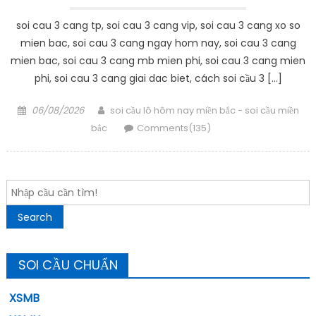
soi cau 3 cang tp, soi cau 3 cang vip, soi cau 3 cang xo so
mien bac, soi cau 3 cang ngay hom nay, soi cau 3 cang
mien bac, soi cau 3 cang mb mien phi, soi cau 3 cang mien
phi, soi cau 3 cang giai dac biet, cách soi cầu 3 […]
Posted
Author
06/08/2026
soi cầu lô hôm nay miền bắc - soi cầu miền
on
bắc
Comments(135)
Search
SOI CẦU CHUẨN
XSMB