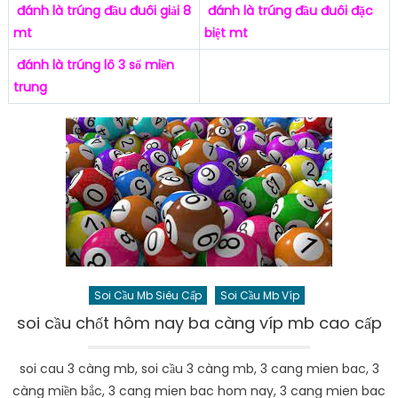
đánh là trúng đầu đuôi giải 8
đánh là trúng đầu đuôi đặc
mt
biệt mt
đánh là trúng lô 3 số miền
trung
Soi Cầu Mb Siêu Cấp
Soi Cầu Mb Víp
soi cầu chốt hôm nay ba càng víp mb cao cấp
soi cau 3 càng mb, soi cầu 3 càng mb, 3 cang mien bac, 3
càng miền bắc, 3 cang mien bac hom nay, 3 cang mien bac