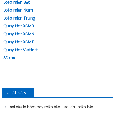
Loto miền Bắc
Loto miền Nam
Loto miền Trung
Quay thử XSMB
Quay thử XSMN
Quay thử XSMT
Quay thử Vietlott
Sổ mơ
chốt số vip
soi cầu lô hôm nay miền bắc – soi cầu miền bắc