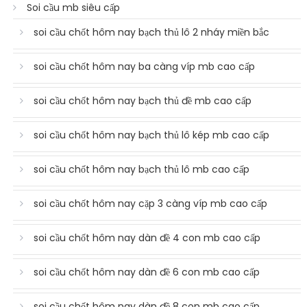
Soi cầu mb siêu cấp
soi cầu chốt hôm nay bạch thủ lô 2 nháy miền bắc
soi cầu chốt hôm nay ba càng víp mb cao cấp
soi cầu chốt hôm nay bạch thủ đề mb cao cấp
soi cầu chốt hôm nay bạch thủ lô kép mb cao cấp
soi cầu chốt hôm nay bạch thủ lô mb cao cấp
soi cầu chốt hôm nay cặp 3 càng víp mb cao cấp
soi cầu chốt hôm nay dàn đề 4 con mb cao cấp
soi cầu chốt hôm nay dàn đề 6 con mb cao cấp
soi cầu chốt hôm nay dàn đề 8 con mb cao cấp