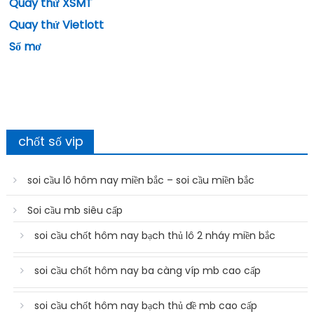
Quay thử XSMT
Quay thử Vietlott
Sổ mơ
chốt số vip
soi cầu lô hôm nay miền bắc – soi cầu miền bắc
Soi cầu mb siêu cấp
soi cầu chốt hôm nay bạch thủ lô 2 nháy miền bắc
soi cầu chốt hôm nay ba càng víp mb cao cấp
soi cầu chốt hôm nay bạch thủ đề mb cao cấp