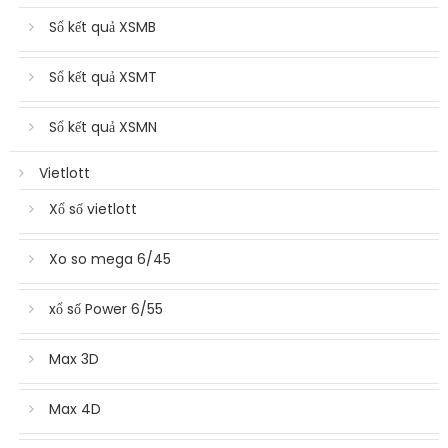
Sổ kết quả XSMB
Sổ kết quả XSMT
Sổ kết quả XSMN
Vietlott
Xổ số vietlott
Xo so mega 6/45
xổ số Power 6/55
Max 3D
Max 4D