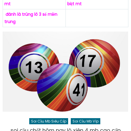
mt
biệt mt
đánh là trúng lô 3 số miền
trung
Soi Cầu Mb Siêu Cấp
Soi Cầu Mb Víp
soi cầu chốt hôm nay lô xiên 4 mb cao cấp