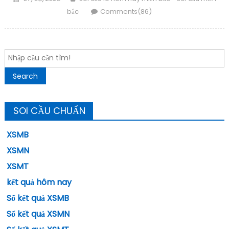
on
bắc
Comments(86)
Search
SOI CẦU CHUẨN
XSMB
XSMN
XSMT
kết quả hôm nay
Sổ kết quả XSMB
Sổ kết quả XSMN