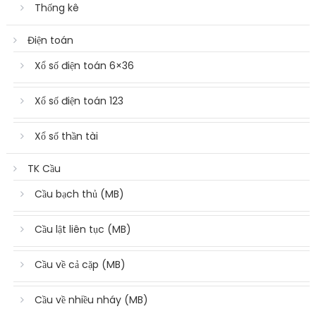
Thống kê
Điện toán
Xổ số điện toán 6×36
Xổ số điện toán 123
Xổ số thần tài
TK Cầu
Cầu bạch thủ (MB)
Cầu lật liên tục (MB)
Cầu về cả cặp (MB)
Cầu về nhiều nháy (MB)