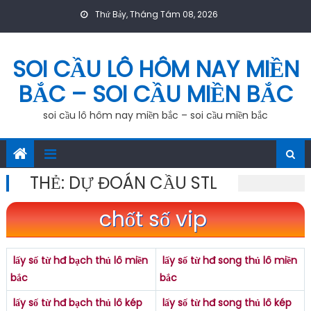
Skip
Thứ Bảy, Tháng Tám 08, 2026
to
content
SOI CẦU LÔ HÔM NAY MIỀN
BẮC – SOI CẦU MIỀN BẮC
soi cầu lô hôm nay miền bắc – soi cầu miền bắc
THẺ:
DỰ ĐOÁN CẦU STL
chốt số vip
lấy số từ hđ bạch thủ lô miền
lấy số từ hđ song thủ lô miền
bắc
bắc
lấy số từ hđ bạch thủ lô kép
lấy số từ hđ song thủ lô kép