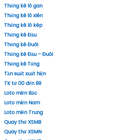
Thống kê lô gan
Thống kê lô xiên
Thống kê lô kép
Thống kê Đầu
Thống kê Đuôi
Thống kê Đầu – Đuôi
Thống kê Tổng
Tần suất xuất hiện
TK từ 00 đến 99
Loto miền Bắc
Loto miền Nam
Loto miền Trung
Quay thử XSMB
Quay thử XSMN