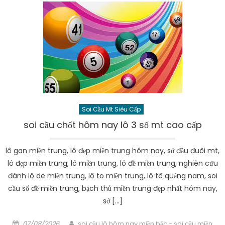
Soi Cầu Mt Siêu Cấp
soi cầu chốt hôm nay lô 3 số mt cao cấp
lô gan miền trung, lô đẹp miền trung hôm nay, sớ đầu đuôi mt,
lô đẹp miền trung, lô miền trung, lô đề miền trung, nghiên cứu
đánh lô de miền trung, lô to miền trung, lô tô quảng nam, soi
cầu số đề miền trung, bạch thủ miền trung đẹp nhất hôm nay,
sớ […]
Posted
Author
07/08/2026
soi cầu lô hôm nay miền bắc - soi cầu miền