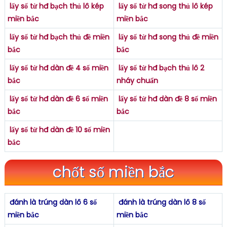
lấy số từ hđ bạch thủ lô kép
lấy số từ hđ song thủ lô kép
miền bắc
miền bắc
lấy số từ hđ bạch thủ đề miền
lấy số từ hđ song thủ đề miền
bắc
bắc
lấy số từ hđ dàn đề 4 số miền
lấy số từ hđ bạch thủ lô 2
bắc
nháy chuẩn
lấy số từ hđ dàn đề 6 số miền
lấy số từ hđ dàn đề 8 số miền
bắc
bắc
lấy số từ hđ dàn đề 10 số miền
bắc
chốt số miền bắc
đánh là trúng dàn lô 6 số
đánh là trúng dàn lô 8 số
miền bắc
miền bắc