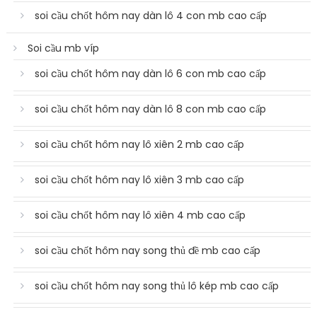
soi cầu chốt hôm nay dàn lô 4 con mb cao cấp
Soi cầu mb víp
soi cầu chốt hôm nay dàn lô 6 con mb cao cấp
soi cầu chốt hôm nay dàn lô 8 con mb cao cấp
soi cầu chốt hôm nay lô xiên 2 mb cao cấp
soi cầu chốt hôm nay lô xiên 3 mb cao cấp
soi cầu chốt hôm nay lô xiên 4 mb cao cấp
soi cầu chốt hôm nay song thủ đề mb cao cấp
soi cầu chốt hôm nay song thủ lô kép mb cao cấp