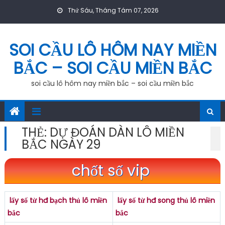
Skip
Thứ Sáu, Tháng Tám 07, 2026
to
content
SOI CẦU LÔ HÔM NAY MIỀN
BẮC – SOI CẦU MIỀN BẮC
soi cầu lô hôm nay miền bắc – soi cầu miền bắc
THẺ:
DỰ ĐOÁN DÀN LÔ MIỀN
BẮC NGÀY 29
chốt số vip
lấy số từ hđ bạch thủ lô miền
lấy số từ hđ song thủ lô miền
bắc
bắc