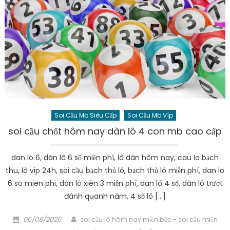
Soi Cầu Mb Siêu Cấp
Soi Cầu Mb Víp
soi cầu chốt hôm nay dàn lô 4 con mb cao cấp
dan lo 6, dàn lô 6 số miền phí, lô dàn hôm nay, cau lo bạch
thu, lô vip 24h, soi cầu bạch thủ lô, bạch thủ lô miễn phí, dan lo
6 so mien phi, dàn lô xiên 3 miễn phí, dan lô 4 số, dàn lô trượt
đánh quanh năm, 4 số lô […]
Posted
Author
06/08/2026
soi cầu lô hôm nay miền bắc - soi cầu miền