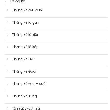
Thống kê
Thống kê đầu đuôi
Thống kê lô gan
Thống kê lô xiên
Thống kê lô kép
Thống kê Đầu
Thống kê Đuôi
Thống kê Đầu – Đuôi
Thống kê Tổng
Tần suất xuất hiện