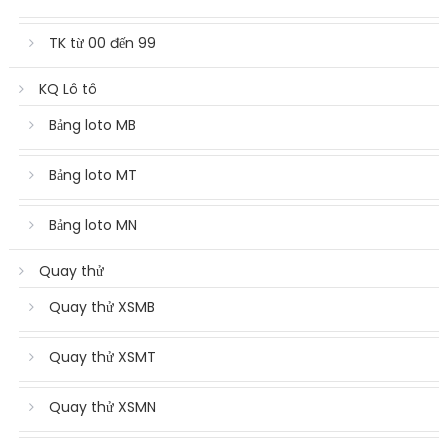
TK từ 00 đến 99
KQ Lô tô
Bảng loto MB
Bảng loto MT
Bảng loto MN
Quay thử
Quay thử XSMB
Quay thử XSMT
Quay thử XSMN