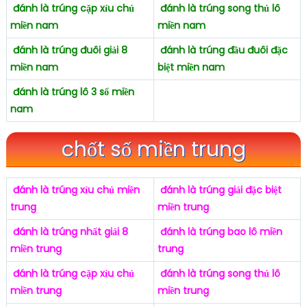
đánh là trúng cặp xỉu chủ
đánh là trúng song thủ lô
miền nam
miền nam
đánh là trúng đuôi giải 8
đánh là trúng đầu đuôi đặc
miền nam
biệt miền nam
đánh là trúng lô 3 số miền
nam
chốt số miền trung
đánh là trúng xỉu chủ miền
đánh là trúng giải đặc biệt
trung
miền trung
đánh là trúng nhất giải 8
đánh là trúng bao lô miền
miền trung
trung
đánh là trúng cặp xỉu chủ
đánh là trúng song thủ lô
miền trung
miền trung