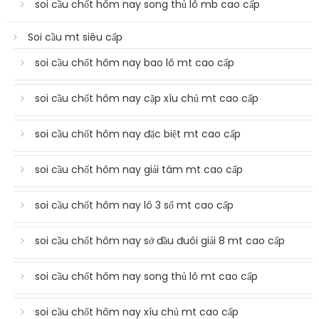
soi cầu chốt hôm nay song thủ lô mb cao cấp
Soi cầu mt siêu cấp
soi cầu chốt hôm nay bao lô mt cao cấp
soi cầu chốt hôm nay cặp xíu chủ mt cao cấp
soi cầu chốt hôm nay đặc biệt mt cao cấp
soi cầu chốt hôm nay giải tám mt cao cấp
soi cầu chốt hôm nay lô 3 số mt cao cấp
soi cầu chốt hôm nay sớ đầu đuôi giải 8 mt cao cấp
soi cầu chốt hôm nay song thủ lô mt cao cấp
soi cầu chốt hôm nay xíu chủ mt cao cấp