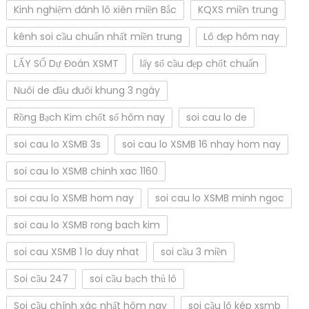
Kinh nghiệm đánh lô xiên miền Bắc
KQXS miền trung
kênh soi cầu chuẩn nhất miền trung
Lô đẹp hôm nay
LẤY SỐ Dự Đoán XSMT
lấy số cầu đẹp chốt chuẩn
Nuôi de đầu đuôi khung 3 ngày
Rồng Bạch Kim chốt số hôm nay
soi cau lo de
soi cau lo XSMB 3s
soi cau lo XSMB 16 nhay hom nay
soi cau lo XSMB chinh xac 1160
soi cau lo XSMB hom nay
soi cau lo XSMB minh ngoc
soi cau lo XSMB rong bach kim
soi cau XSMB 1 lo duy nhat
soi cầu 3 miền
Soi cầu 247
soi cầu bạch thủ lô
Soi cầu chính xác nhất hôm nay
soi cầu lô kép xsmb