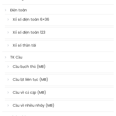
Điện toán
Xổ số điện toán 6×36
Xổ số điện toán 123
Xổ số thần tài
TK Cầu
Cầu bạch thủ (MB)
Cầu lật liên tục (MB)
Cầu về cả cặp (MB)
Cầu về nhiều nháy (MB)