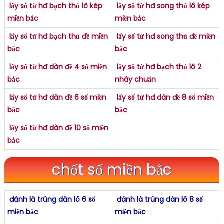
lấy số từ hđ bạch thủ lô kép
lấy số từ hđ song thủ lô kép
miền bắc
miền bắc
lấy số từ hđ bạch thủ đề miền
lấy số từ hđ song thủ đề miền
bắc
bắc
lấy số từ hđ dàn đề 4 số miền
lấy số từ hđ bạch thủ lô 2
bắc
nháy chuẩn
lấy số từ hđ dàn đề 6 số miền
lấy số từ hđ dàn đề 8 số miền
bắc
bắc
lấy số từ hđ dàn đề 10 số miền
bắc
chốt số miền bắc
đánh là trúng dàn lô 6 số
đánh là trúng dàn lô 8 số
miền bắc
miền bắc