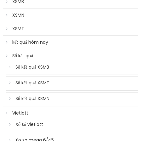
XSMB
XSMN
XSMT
kết quả hôm nay
Sổ kết quả
Sổ kết quả XSMB
Sổ kết quả XSMT
Sổ kết quả XSMN
Vietlott
Xổ số vietlott
Xo so mega 6/45