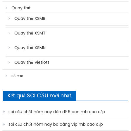
Quay thử
Quay thử XSMB
Quay thử XSMT
Quay thử XSMN
Quay thử Vietlott
sổ mơ
Kết quả SOI CẦU mới nhất
soi cầu chốt hôm nay dàn đề 6 con mb cao cấp
soi cầu chốt hôm nay ba càng víp mb cao cấp