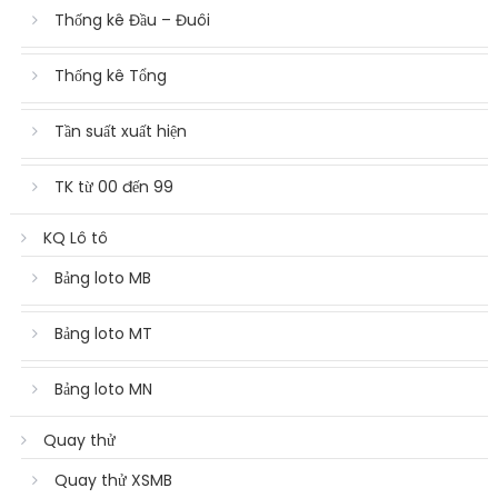
Thống kê Đầu – Đuôi
Thống kê Tổng
Tần suất xuất hiện
TK từ 00 đến 99
KQ Lô tô
Bảng loto MB
Bảng loto MT
Bảng loto MN
Quay thử
Quay thử XSMB