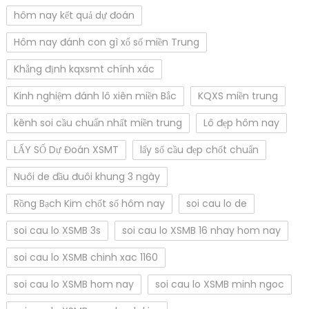
hôm nay kết quả dự đoán
Hôm nay đánh con gì xổ số miền Trung
Khẳng định kqxsmt chính xác
Kinh nghiệm đánh lô xiên miền Bắc
KQXS miền trung
kênh soi cầu chuẩn nhất miền trung
Lô đẹp hôm nay
LẤY SỐ Dự Đoán XSMT
lấy số cầu đẹp chốt chuẩn
Nuôi de đầu đuôi khung 3 ngày
Rồng Bạch Kim chốt số hôm nay
soi cau lo de
soi cau lo XSMB 3s
soi cau lo XSMB 16 nhay hom nay
soi cau lo XSMB chinh xac 1160
soi cau lo XSMB hom nay
soi cau lo XSMB minh ngoc