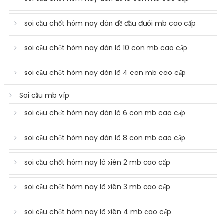
soi cầu chốt hôm nay dàn đề đầu đuôi mb cao cấp
soi cầu chốt hôm nay dàn lô 10 con mb cao cấp
soi cầu chốt hôm nay dàn lô 4 con mb cao cấp
Soi cầu mb víp
soi cầu chốt hôm nay dàn lô 6 con mb cao cấp
soi cầu chốt hôm nay dàn lô 8 con mb cao cấp
soi cầu chốt hôm nay lô xiên 2 mb cao cấp
soi cầu chốt hôm nay lô xiên 3 mb cao cấp
soi cầu chốt hôm nay lô xiên 4 mb cao cấp