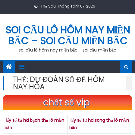
Skip
Thứ Sáu, Tháng Tám 07, 2026
to
content
SOI CẦU LÔ HÔM NAY MIỀN
BẮC – SOI CẦU MIỀN BẮC
soi cầu lô hôm nay miền bắc – soi cầu miền bắc
THẺ:
DỰ ĐOÁN SỐ ĐỀ HÔM
NAY HÒA
chốt số vip
lấy số từ hđ bạch thủ lô miền
lấy số từ hđ song thủ lô miền
bắc
bắc