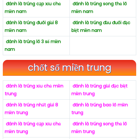
đánh là trúng cặp xỉu chủ
đánh là trúng song thủ lô
miền nam
miền nam
đánh là trúng đuôi giải 8
đánh là trúng đầu đuôi đặc
miền nam
biệt miền nam
đánh là trúng lô 3 số miền
nam
chốt số miền trung
đánh là trúng xỉu chủ miền
đánh là trúng giải đặc biệt
trung
miền trung
đánh là trúng nhất giải 8
đánh là trúng bao lô miền
miền trung
trung
đánh là trúng cặp xỉu chủ
đánh là trúng song thủ lô
miền trung
miền trung