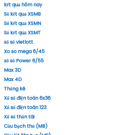
kết quả hôm nay
Sổ kết quả XSMB
Sổ kết quả XSMN
Sổ kết quả XSMT
xổ số vietlott
Xo so mega 6/45
xổ số Power 6/55
Max 3D
Max 4D
Thống kê
Xổ số điện toán 6x36
Xổ số điện toán 123
Xổ số thần tài
Cầu bạch thủ (MB)