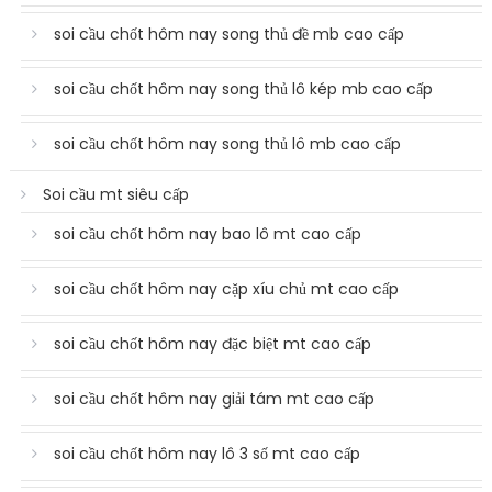
soi cầu chốt hôm nay song thủ đề mb cao cấp
soi cầu chốt hôm nay song thủ lô kép mb cao cấp
soi cầu chốt hôm nay song thủ lô mb cao cấp
Soi cầu mt siêu cấp
soi cầu chốt hôm nay bao lô mt cao cấp
soi cầu chốt hôm nay cặp xíu chủ mt cao cấp
soi cầu chốt hôm nay đặc biệt mt cao cấp
soi cầu chốt hôm nay giải tám mt cao cấp
soi cầu chốt hôm nay lô 3 số mt cao cấp