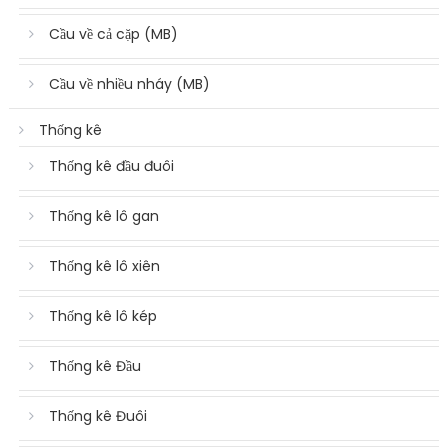
Cầu về cả cặp (MB)
Cầu về nhiều nháy (MB)
Thống kê
Thống kê đầu đuôi
Thống kê lô gan
Thống kê lô xiên
Thống kê lô kép
Thống kê Đầu
Thống kê Đuôi