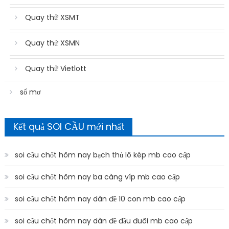
Quay thử XSMT
Quay thử XSMN
Quay thử Vietlott
sổ mơ
Kết quả SOI CẦU mới nhất
soi cầu chốt hôm nay bạch thủ lô kép mb cao cấp
soi cầu chốt hôm nay ba càng víp mb cao cấp
soi cầu chốt hôm nay dàn đề 10 con mb cao cấp
soi cầu chốt hôm nay dàn đề đầu đuôi mb cao cấp