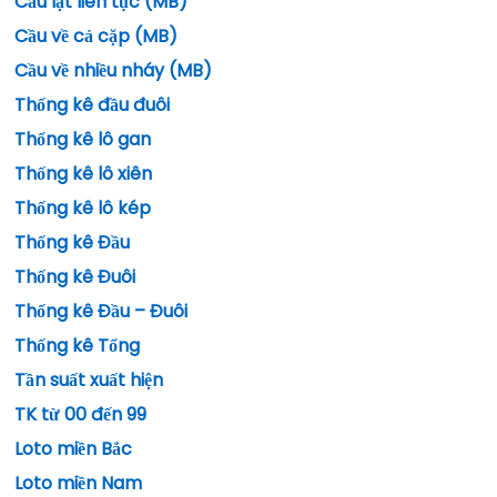
Cầu lật liên tục (MB)
Cầu về cả cặp (MB)
Cầu về nhiều nháy (MB)
Thống kê đầu đuôi
Thống kê lô gan
Thống kê lô xiên
Thống kê lô kép
Thống kê Đầu
Thống kê Đuôi
Thống kê Đầu – Đuôi
Thống kê Tổng
Tần suất xuất hiện
TK từ 00 đến 99
Loto miền Bắc
Loto miền Nam