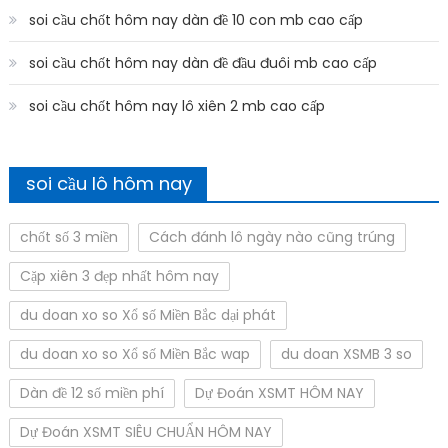
soi cầu chốt hôm nay dàn đề 10 con mb cao cấp
soi cầu chốt hôm nay dàn đề đầu đuôi mb cao cấp
soi cầu chốt hôm nay lô xiên 2 mb cao cấp
soi cầu lô hôm nay
chốt số 3 miền
Cách đánh lô ngày nào cũng trúng
Cặp xiên 3 đẹp nhất hôm nay
du doan xo so Xổ số Miền Bắc dại phát
du doan xo so Xổ số Miền Bắc wap
du doan XSMB 3 so
Dàn đề 12 số miền phí
Dự Đoán XSMT HÔM NAY
Dự Đoán XSMT SIÊU CHUẨN HÔM NAY