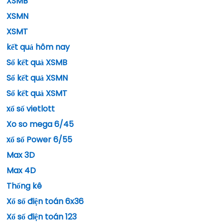
XSMB
XSMN
XSMT
kết quả hôm nay
Sổ kết quả XSMB
Sổ kết quả XSMN
Sổ kết quả XSMT
xổ số vietlott
Xo so mega 6/45
xổ số Power 6/55
Max 3D
Max 4D
Thống kê
Xổ số điện toán 6x36
Xổ số điện toán 123