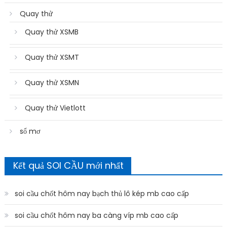
Quay thử
Quay thử XSMB
Quay thử XSMT
Quay thử XSMN
Quay thử Vietlott
sổ mơ
Kết quả SOI CẦU mới nhất
soi cầu chốt hôm nay bạch thủ lô kép mb cao cấp
soi cầu chốt hôm nay ba càng víp mb cao cấp