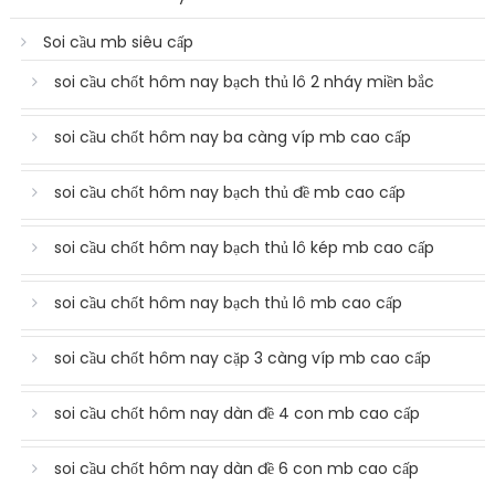
Soi cầu mb siêu cấp
soi cầu chốt hôm nay bạch thủ lô 2 nháy miền bắc
soi cầu chốt hôm nay ba càng víp mb cao cấp
soi cầu chốt hôm nay bạch thủ đề mb cao cấp
soi cầu chốt hôm nay bạch thủ lô kép mb cao cấp
soi cầu chốt hôm nay bạch thủ lô mb cao cấp
soi cầu chốt hôm nay cặp 3 càng víp mb cao cấp
soi cầu chốt hôm nay dàn đề 4 con mb cao cấp
soi cầu chốt hôm nay dàn đề 6 con mb cao cấp