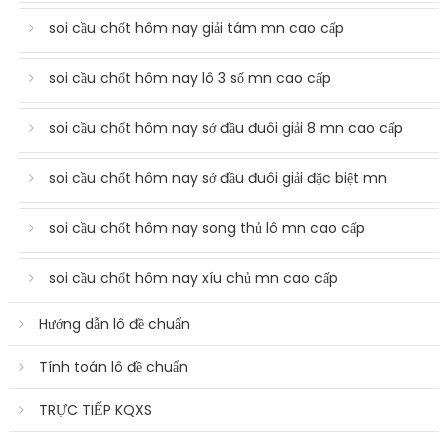
soi cầu chốt hôm nay giải tám mn cao cấp
soi cầu chốt hôm nay lô 3 số mn cao cấp
soi cầu chốt hôm nay sớ đầu đuôi giải 8 mn cao cấp
soi cầu chốt hôm nay sớ đầu đuôi giải đặc biệt mn
soi cầu chốt hôm nay song thủ lô mn cao cấp
soi cầu chốt hôm nay xíu chủ mn cao cấp
Hướng dẫn lô đề chuẩn
Tính toán lô đề chuẩn
TRỰC TIẾP KQXS