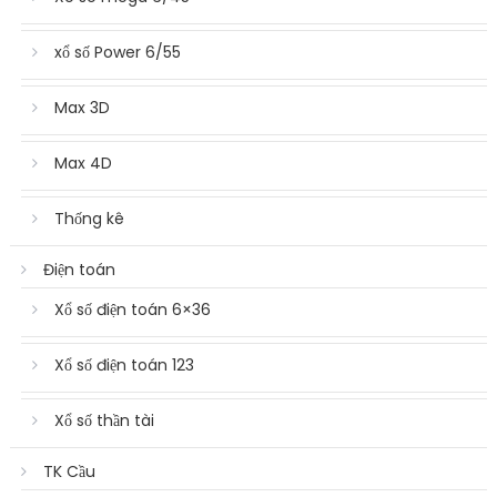
xổ số Power 6/55
Max 3D
Max 4D
Thống kê
Điện toán
Xổ số điện toán 6×36
Xổ số điện toán 123
Xổ số thần tài
TK Cầu