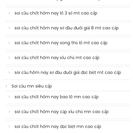
soi cầu chốt hôm nay lô 3 số mt cao cấp
soi cầu chốt hôm nay sớ đầu đuôi giải 8 mt cao cấp
soi cầu chốt hôm nay song thủ lô mt cao cấp
soi cầu chốt hôm nay xíu chủ mt cao cấp
soi cầu hôm nay sớ đầu đuôi giải đặc biệt mt cao cấp
Soi cầu mn siêu cấp
soi cầu chốt hôm nay bao lô mn cao cấp
soi cầu chốt hôm nay cặp xíu chủ mn cao cấp
soi cầu chốt hôm nay đặc biệt mn cao cấp