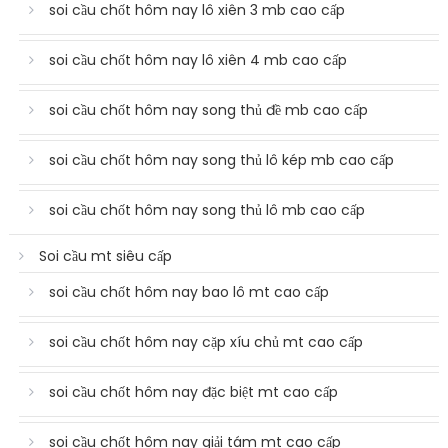
soi cầu chốt hôm nay lô xiên 3 mb cao cấp
soi cầu chốt hôm nay lô xiên 4 mb cao cấp
soi cầu chốt hôm nay song thủ đề mb cao cấp
soi cầu chốt hôm nay song thủ lô kép mb cao cấp
soi cầu chốt hôm nay song thủ lô mb cao cấp
Soi cầu mt siêu cấp
soi cầu chốt hôm nay bao lô mt cao cấp
soi cầu chốt hôm nay cặp xíu chủ mt cao cấp
soi cầu chốt hôm nay đặc biệt mt cao cấp
soi cầu chốt hôm nay giải tám mt cao cấp