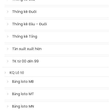
Thống kê Đuôi
Thống kê Đầu – Đuôi
Thống kê Tổng
Tần suất xuất hiện
TK từ 00 đến 99
KQ Lô tô
Bảng loto MB
Bảng loto MT
Bảng loto MN