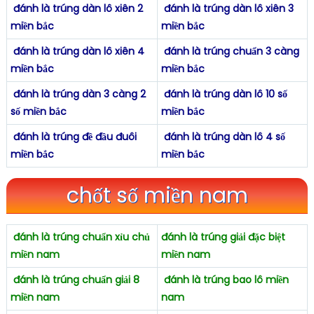
đánh là trúng dàn lô xiên 2
đánh là trúng dàn lô xiên 3
miền bắc
miền bắc
đánh là trúng dàn lô xiên 4
đánh là trúng chuẩn 3 càng
miền bắc
miền bắc
đánh là trúng dàn 3 càng 2
đánh là trúng dàn lô 10 số
số miền bắc
miền bắc
đánh là trúng đề đầu đuôi
đánh là trúng dàn lô 4 số
miền bắc
miền bắc
chốt số miền nam
đánh là trúng chuẩn xỉu chủ
đánh là trúng giải đặc biệt
miền nam
miền nam
đánh là trúng chuẩn giải 8
đánh là trúng bao lô miền
miền nam
nam