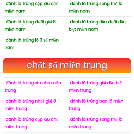
đánh là trúng cặp xỉu chủ
đánh là trúng song thủ lô
miền nam
miền nam
đánh là trúng đuôi giải 8
đánh là trúng đầu đuôi đặc
miền nam
biệt miền nam
đánh là trúng lô 3 số miền
nam
chốt số miền trung
đánh là trúng xỉu chủ miền
đánh là trúng giải đặc biệt
trung
miền trung
đánh là trúng nhất giải 8
đánh là trúng bao lô miền
miền trung
trung
đánh là trúng cặp xỉu chủ
đánh là trúng song thủ lô
miền trung
miền trung