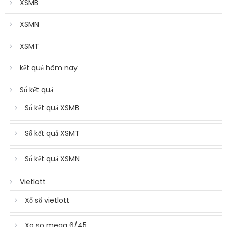
XSMB
XSMN
XSMT
kết quả hôm nay
Sổ kết quả
Sổ kết quả XSMB
Sổ kết quả XSMT
Sổ kết quả XSMN
Vietlott
Xổ số vietlott
Xo so mega 6/45