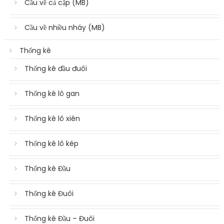
Cầu về cả cặp (MB)
Cầu về nhiều nháy (MB)
Thống kê
Thống kê đầu đuôi
Thống kê lô gan
Thống kê lô xiên
Thống kê lô kép
Thống kê Đầu
Thống kê Đuôi
Thống kê Đầu – Đuôi