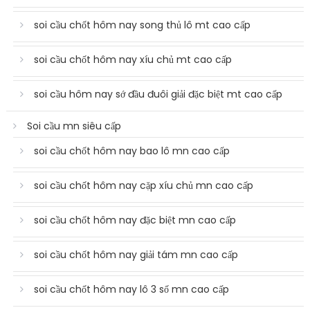
soi cầu chốt hôm nay song thủ lô mt cao cấp
soi cầu chốt hôm nay xíu chủ mt cao cấp
soi cầu hôm nay sớ đầu đuôi giải đặc biệt mt cao cấp
Soi cầu mn siêu cấp
soi cầu chốt hôm nay bao lô mn cao cấp
soi cầu chốt hôm nay cặp xíu chủ mn cao cấp
soi cầu chốt hôm nay đặc biệt mn cao cấp
soi cầu chốt hôm nay giải tám mn cao cấp
soi cầu chốt hôm nay lô 3 số mn cao cấp