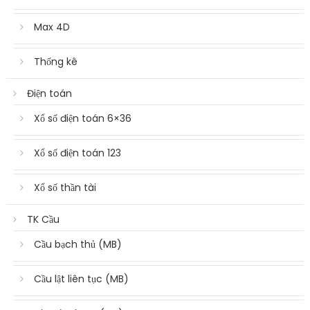
Max 4D
Thống kê
Điện toán
Xổ số điện toán 6×36
Xổ số điện toán 123
Xổ số thần tài
TK Cầu
Cầu bạch thủ (MB)
Cầu lật liên tục (MB)