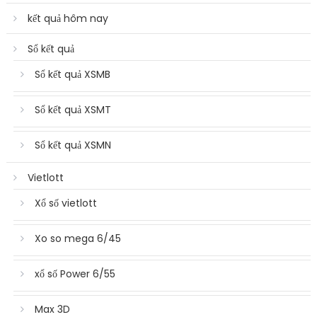
kết quả hôm nay
Sổ kết quả
Sổ kết quả XSMB
Sổ kết quả XSMT
Sổ kết quả XSMN
Vietlott
Xổ số vietlott
Xo so mega 6/45
xổ số Power 6/55
Max 3D