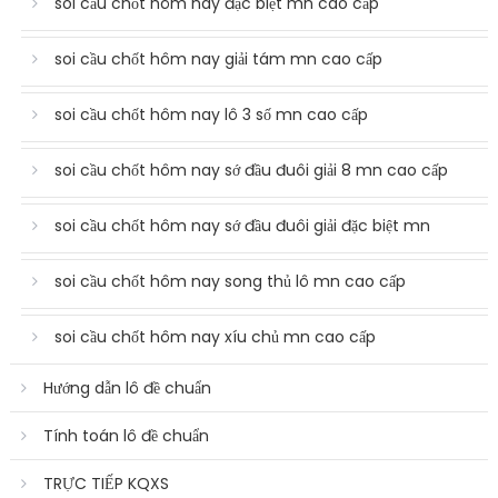
soi cầu chốt hôm nay đặc biệt mn cao cấp
soi cầu chốt hôm nay giải tám mn cao cấp
soi cầu chốt hôm nay lô 3 số mn cao cấp
soi cầu chốt hôm nay sớ đầu đuôi giải 8 mn cao cấp
soi cầu chốt hôm nay sớ đầu đuôi giải đặc biệt mn
soi cầu chốt hôm nay song thủ lô mn cao cấp
soi cầu chốt hôm nay xíu chủ mn cao cấp
Hướng dẫn lô đề chuẩn
Tính toán lô đề chuẩn
TRỰC TIẾP KQXS