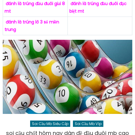
đánh là trúng đầu đuôi giải 8
đánh là trúng đầu đuôi đặc
mt
biệt mt
đánh là trúng lô 3 số miền
trung
Soi Cầu Mb Siêu Cấp
Soi Cầu Mb Víp
soi cầu chốt hôm nay dàn đề đầu đuôi mb cao