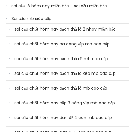
soi cầu lô hôm nay miền bắc – soi cầu miền bắc
Soi cầu mb siêu cấp
soi cầu chốt hôm nay bạch thủ lô 2 nháy miền bắc
soi cầu chốt hôm nay ba càng víp mb cao cấp
soi cầu chốt hôm nay bạch thủ đề mb cao cấp
soi cầu chốt hôm nay bạch thủ lô kép mb cao cấp
soi cầu chốt hôm nay bạch thủ lô mb cao cấp
soi cầu chốt hôm nay cặp 3 càng víp mb cao cấp
soi cầu chốt hôm nay dàn đề 4 con mb cao cấp