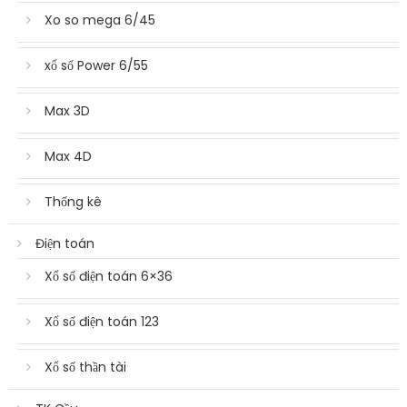
Xo so mega 6/45
xổ số Power 6/55
Max 3D
Max 4D
Thống kê
Điện toán
Xổ số điện toán 6×36
Xổ số điện toán 123
Xổ số thần tài