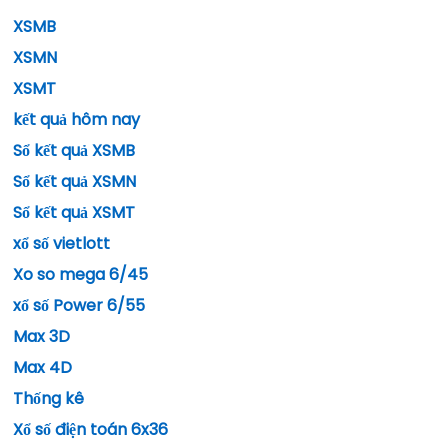
XSMB
XSMN
XSMT
kết quả hôm nay
Sổ kết quả XSMB
Sổ kết quả XSMN
Sổ kết quả XSMT
xổ số vietlott
Xo so mega 6/45
xổ số Power 6/55
Max 3D
Max 4D
Thống kê
Xổ số điện toán 6x36