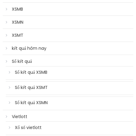
XSMB
XSMN
XSMT
kết quả hôm nay
Sổ kết quả
Sổ kết quả XSMB
Sổ kết quả XSMT
Sổ kết quả XSMN
Vietlott
Xổ số vietlott