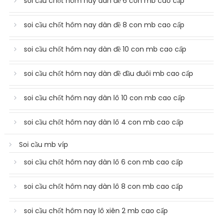
soi cầu chốt hôm nay dàn đề 6 con mb cao cấp
soi cầu chốt hôm nay dàn đề 8 con mb cao cấp
soi cầu chốt hôm nay dàn đề 10 con mb cao cấp
soi cầu chốt hôm nay dàn đề đầu đuôi mb cao cấp
soi cầu chốt hôm nay dàn lô 10 con mb cao cấp
soi cầu chốt hôm nay dàn lô 4 con mb cao cấp
Soi cầu mb víp
soi cầu chốt hôm nay dàn lô 6 con mb cao cấp
soi cầu chốt hôm nay dàn lô 8 con mb cao cấp
soi cầu chốt hôm nay lô xiên 2 mb cao cấp