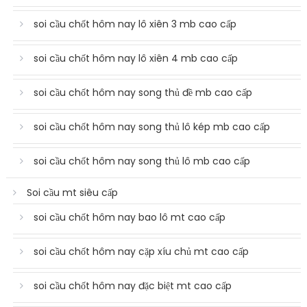
soi cầu chốt hôm nay lô xiên 3 mb cao cấp
soi cầu chốt hôm nay lô xiên 4 mb cao cấp
soi cầu chốt hôm nay song thủ đề mb cao cấp
soi cầu chốt hôm nay song thủ lô kép mb cao cấp
soi cầu chốt hôm nay song thủ lô mb cao cấp
Soi cầu mt siêu cấp
soi cầu chốt hôm nay bao lô mt cao cấp
soi cầu chốt hôm nay cặp xíu chủ mt cao cấp
soi cầu chốt hôm nay đặc biệt mt cao cấp