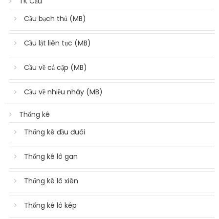
TK Cầu
Cầu bạch thủ (MB)
Cầu lật liên tục (MB)
Cầu về cả cặp (MB)
Cầu về nhiều nháy (MB)
Thống kê
Thống kê đầu đuôi
Thống kê lô gan
Thống kê lô xiên
Thống kê lô kép