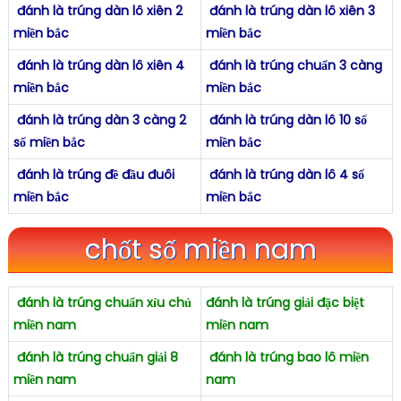
đánh là trúng dàn lô xiên 2
đánh là trúng dàn lô xiên 3
miền bắc
miền bắc
đánh là trúng dàn lô xiên 4
đánh là trúng chuẩn 3 càng
miền bắc
miền bắc
đánh là trúng dàn 3 càng 2
đánh là trúng dàn lô 10 số
số miền bắc
miền bắc
đánh là trúng đề đầu đuôi
đánh là trúng dàn lô 4 số
miền bắc
miền bắc
chốt số miền nam
đánh là trúng chuẩn xỉu chủ
đánh là trúng giải đặc biệt
miền nam
miền nam
đánh là trúng chuẩn giải 8
đánh là trúng bao lô miền
miền nam
nam