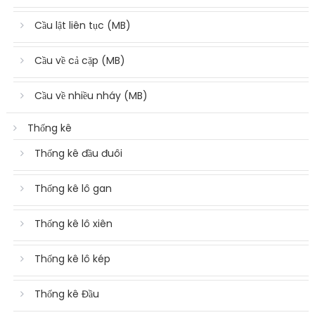
Cầu lật liên tục (MB)
Cầu về cả cặp (MB)
Cầu về nhiều nháy (MB)
Thống kê
Thống kê đầu đuôi
Thống kê lô gan
Thống kê lô xiên
Thống kê lô kép
Thống kê Đầu