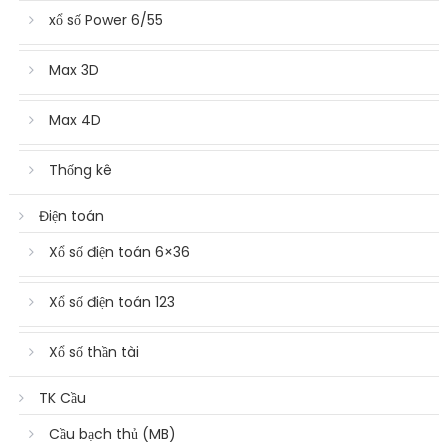
xổ số Power 6/55
Max 3D
Max 4D
Thống kê
Điện toán
Xổ số điện toán 6×36
Xổ số điện toán 123
Xổ số thần tài
TK Cầu
Cầu bạch thủ (MB)