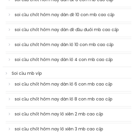
soi cầu chốt hôm nay dàn đề 10 con mb cao cấp
soi cầu chốt hôm nay dàn đề đầu đuôi mb cao cấp
soi cầu chốt hôm nay dàn lô 10 con mb cao cấp
soi cầu chốt hôm nay dàn lô 4 con mb cao cấp
Soi cầu mb víp
soi cầu chốt hôm nay dàn lô 6 con mb cao cấp
soi cầu chốt hôm nay dàn lô 8 con mb cao cấp
soi cầu chốt hôm nay lô xiên 2 mb cao cấp
soi cầu chốt hôm nay lô xiên 3 mb cao cấp