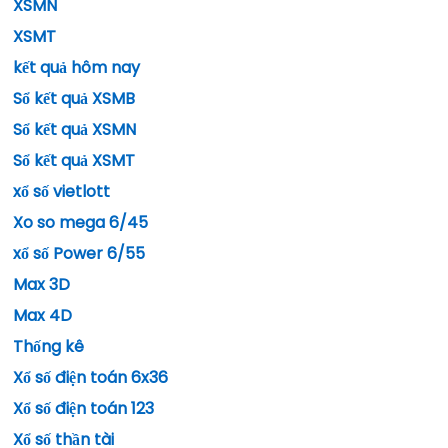
XSMN
XSMT
kết quả hôm nay
Sổ kết quả XSMB
Sổ kết quả XSMN
Sổ kết quả XSMT
xổ số vietlott
Xo so mega 6/45
xổ số Power 6/55
Max 3D
Max 4D
Thống kê
Xổ số điện toán 6x36
Xổ số điện toán 123
Xổ số thần tài