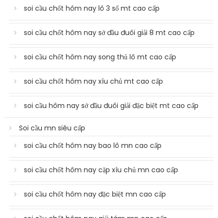
soi cầu chốt hôm nay lô 3 số mt cao cấp
soi cầu chốt hôm nay sớ đầu đuôi giải 8 mt cao cấp
soi cầu chốt hôm nay song thủ lô mt cao cấp
soi cầu chốt hôm nay xíu chủ mt cao cấp
soi cầu hôm nay sớ đầu đuôi giải đặc biệt mt cao cấp
Soi cầu mn siêu cấp
soi cầu chốt hôm nay bao lô mn cao cấp
soi cầu chốt hôm nay cặp xíu chủ mn cao cấp
soi cầu chốt hôm nay đặc biệt mn cao cấp