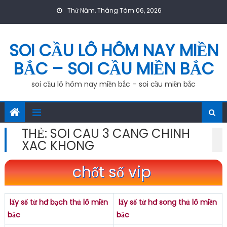
Skip
Thứ Năm, Tháng Tám 06, 2026
to
content
SOI CẦU LÔ HÔM NAY MIỀN
BẮC – SOI CẦU MIỀN BẮC
soi cầu lô hôm nay miền bắc – soi cầu miền bắc
THẺ:
SOI CAU 3 CANG CHINH
XAC KHONG
chốt số vip
lấy số từ hđ bạch thủ lô miền
lấy số từ hđ song thủ lô miền
bắc
bắc