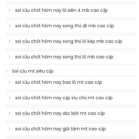
soi cầu chốt hôm nay lô xiên 4 mb cao cấp
soi cầu chốt hôm nay song thủ đề mb cao cấp
soi cầu chốt hôm nay song thủ lô kép mb cao cấp
soi cầu chốt hôm nay song thủ lô mb cao cấp
Soi cầu mt siêu cấp
soi cầu chốt hôm nay bao lô mt cao cấp
soi cầu chốt hôm nay cặp xíu chủ mt cao cấp
soi cầu chốt hôm nay đặc biệt mt cao cấp
soi cầu chốt hôm nay giải tám mt cao cấp