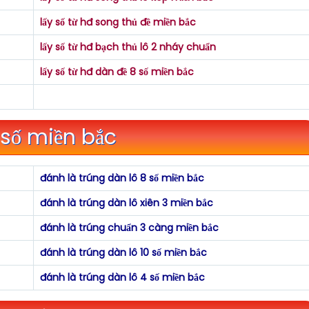
lấy số từ hđ song thủ đề miền bắc
lấy số từ hđ bạch thủ lô 2 nháy chuẩn
lấy số từ hđ dàn đề 8 số miền bắc
 số miền bắc
đánh là trúng dàn lô 8 số miền bắc
đánh là trúng dàn lô xiên 3 miền bắc
đánh là trúng chuẩn 3 càng miền bắc
đánh là trúng dàn lô 10 số miền bắc
đánh là trúng dàn lô 4 số miền bắc