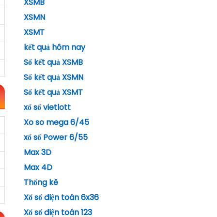
XSMB
XSMN
XSMT
kết quả hôm nay
Sổ kết quả XSMB
Sổ kết quả XSMN
Sổ kết quả XSMT
xổ số vietlott
Xo so mega 6/45
xổ số Power 6/55
Max 3D
Max 4D
Thống kê
Xổ số điện toán 6x36
Xổ số điện toán 123