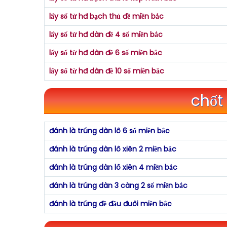
lấy số từ hđ bạch thủ đề miền bắc
lấy số từ hđ dàn đề 4 số miền bắc
lấy số từ hđ dàn đề 6 số miền bắc
lấy số từ hđ dàn đề 10 số miền bắc
chốt
đánh là trúng dàn lô 6 số miền bắc
đánh là trúng dàn lô xiên 2 miền bắc
đánh là trúng dàn lô xiên 4 miền bắc
đánh là trúng dàn 3 càng 2 số miền bắc
đánh là trúng đề đầu đuôi miền bắc