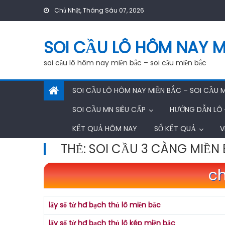
Skip
Chủ Nhật, Tháng Sáu 07, 2026
to
content
SOI CẦU LÔ HÔM NAY M
soi cầu lô hôm nay miền bắc – soi cầu miền bắc
SOI CẦU LÔ HÔM NAY MIỀN BẮC – SOI CẦU 
SOI CẦU MN SIÊU CẤP
HƯỚNG DẪN LÔ
KẾT QUẢ HÔM NAY
SỔ KẾT QUẢ
V
THẺ:
SOI CẦU 3 CÀNG MIỀN
ch
lấy số từ hđ bạch thủ lô miền bắc
lấy số từ hđ bạch thủ lô kép miền bắc