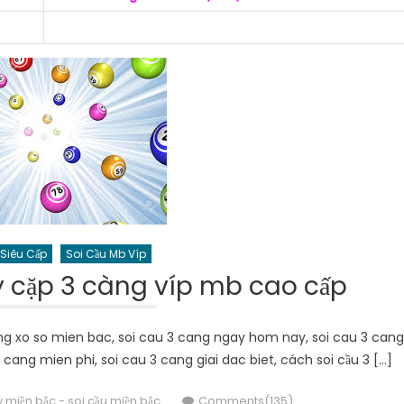
 Siêu Cấp
Soi Cầu Mb Víp
y cặp 3 càng víp mb cao cấp
cang xo so mien bac, soi cau 3 cang ngay hom nay, soi cau 3 cang
cang mien phi, soi cau 3 cang giai dac biet, cách soi cầu 3 […]
 miền bắc - soi cầu miền bắc
Comments(135)