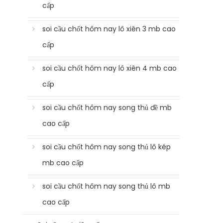
cấp
soi cầu chốt hôm nay lô xiên 3 mb cao
cấp
soi cầu chốt hôm nay lô xiên 4 mb cao
cấp
soi cầu chốt hôm nay song thủ đề mb
cao cấp
soi cầu chốt hôm nay song thủ lô kép
mb cao cấp
soi cầu chốt hôm nay song thủ lô mb
cao cấp