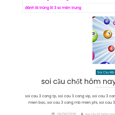
đánh là trúng lô 3 số miền trung
Soi Cầu Mb
soi cầu chốt hôm na
soi cau 3 cang tp, soi cau 3 cang vip, soi cau 3 
mien bac, soi cau 3 cang mb mien phi, soi cau 3 
Posted
Author
06/06/2026
soi cầu lô hôm nay