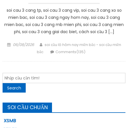
soi cau 3 cang tp, soi cau 3 cang vip, soi cau 3 cang xo so
mien bac, soi cau 3 cang ngay hom nay, soi cau 3 cang
mien bac, soi cau 3 cang mb mien phi, soi cau 3 cang mien
phi, soi cau 3 cang giai dac biet, cách soi cầu 3 […]
Posted
Author
06/08/2026
soi cầu lô hôm nay miền bắc - soi cầu miền
on
bắc
Comments(135)
Search
SOI CẦU CHUẨN
XSMB