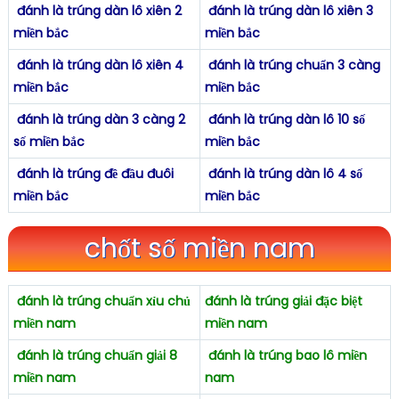
đánh là trúng dàn lô xiên 2
đánh là trúng dàn lô xiên 3
miền bắc
miền bắc
đánh là trúng dàn lô xiên 4
đánh là trúng chuẩn 3 càng
miền bắc
miền bắc
đánh là trúng dàn 3 càng 2
đánh là trúng dàn lô 10 số
số miền bắc
miền bắc
đánh là trúng đề đầu đuôi
đánh là trúng dàn lô 4 số
miền bắc
miền bắc
chốt số miền nam
đánh là trúng chuẩn xỉu chủ
đánh là trúng giải đặc biệt
miền nam
miền nam
đánh là trúng chuẩn giải 8
đánh là trúng bao lô miền
miền nam
nam