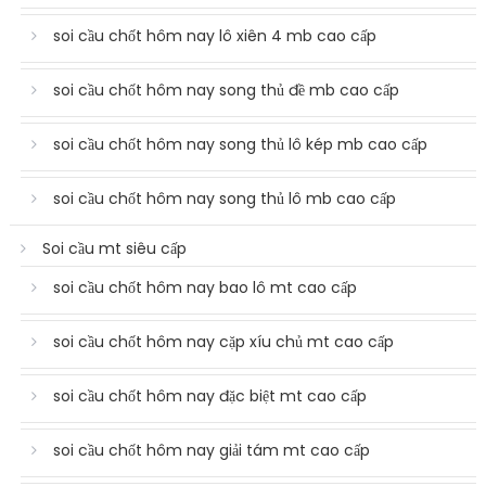
soi cầu chốt hôm nay lô xiên 4 mb cao cấp
soi cầu chốt hôm nay song thủ đề mb cao cấp
soi cầu chốt hôm nay song thủ lô kép mb cao cấp
soi cầu chốt hôm nay song thủ lô mb cao cấp
Soi cầu mt siêu cấp
soi cầu chốt hôm nay bao lô mt cao cấp
soi cầu chốt hôm nay cặp xíu chủ mt cao cấp
soi cầu chốt hôm nay đặc biệt mt cao cấp
soi cầu chốt hôm nay giải tám mt cao cấp