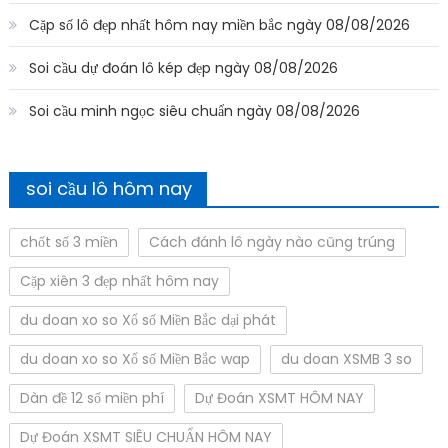
Cặp số lô đẹp nhất hôm nay miền bắc ngày 08/08/2026
Soi cầu dự đoán lô kép đẹp ngày 08/08/2026
Soi cầu minh ngọc siêu chuẩn ngày 08/08/2026
soi cầu lô hôm nay
chốt số 3 miền
Cách đánh lô ngày nào cũng trúng
Cặp xiên 3 đẹp nhất hôm nay
du doan xo so Xổ số Miền Bắc dại phát
du doan xo so Xổ số Miền Bắc wap
du doan XSMB 3 so
Dàn đề 12 số miền phí
Dự Đoán XSMT HÔM NAY
Dự Đoán XSMT SIÊU CHUẨN HÔM NAY