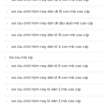
soi cầu chốt hôm nay dàn đề 10 con mb cao cấp
soi cầu chốt hôm nay dàn đề đầu đuôi mb cao cấp
soi cầu chốt hôm nay dàn lô 10 con mb cao cấp
soi cầu chốt hôm nay dàn lô 4 con mb cao cấp
Soi cầu mb víp
soi cầu chốt hôm nay dàn lô 6 con mb cao cấp
soi cầu chốt hôm nay dàn lô 8 con mb cao cấp
soi cầu chốt hôm nay lô xiên 2 mb cao cấp
soi cầu chốt hôm nay lô xiên 3 mb cao cấp