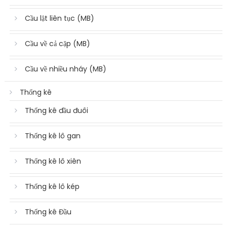
Cầu lật liên tục (MB)
Cầu về cả cặp (MB)
Cầu về nhiều nháy (MB)
Thống kê
Thống kê đầu đuôi
Thống kê lô gan
Thống kê lô xiên
Thống kê lô kép
Thống kê Đầu