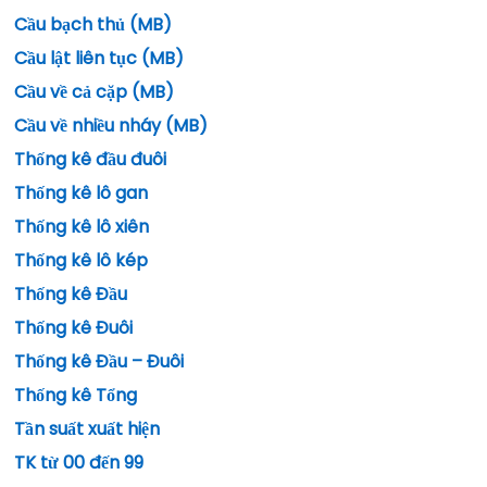
Cầu bạch thủ (MB)
Cầu lật liên tục (MB)
Cầu về cả cặp (MB)
Cầu về nhiều nháy (MB)
Thống kê đầu đuôi
Thống kê lô gan
Thống kê lô xiên
Thống kê lô kép
Thống kê Đầu
Thống kê Đuôi
Thống kê Đầu – Đuôi
Thống kê Tổng
Tần suất xuất hiện
TK từ 00 đến 99