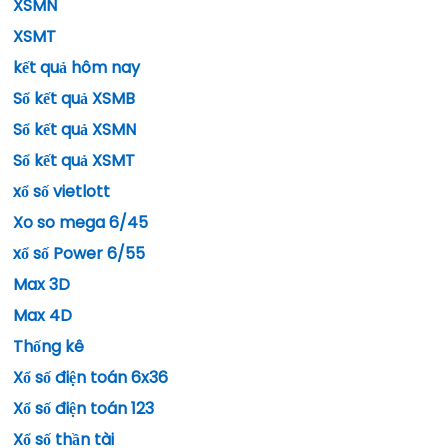
XSMN
XSMT
kết quả hôm nay
Sổ kết quả XSMB
Sổ kết quả XSMN
Sổ kết quả XSMT
xổ số vietlott
Xo so mega 6/45
xổ số Power 6/55
Max 3D
Max 4D
Thống kê
Xổ số điện toán 6x36
Xổ số điện toán 123
Xổ số thần tài