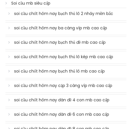
Soi cầu mb siêu cấp
soi cầu chốt hôm nay bạch thủ lô 2 nháy miền bắc
soi cầu chốt hôm nay ba càng víp mb cao cấp
soi cầu chốt hôm nay bạch thủ đề mb cao cấp
soi cầu chốt hôm nay bạch thủ lô kép mb cao cấp
soi cầu chốt hôm nay bạch thủ lô mb cao cấp
soi cầu chốt hôm nay cặp 3 càng víp mb cao cấp
soi cầu chốt hôm nay dàn đề 4 con mb cao cấp
soi cầu chốt hôm nay dàn đề 6 con mb cao cấp
soi cầu chốt hôm nay dàn đề 8 con mb cao cấp