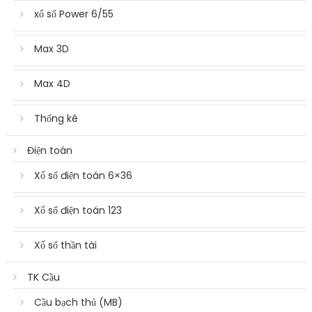
xổ số Power 6/55
Max 3D
Max 4D
Thống kê
Điện toán
Xổ số điện toán 6×36
Xổ số điện toán 123
Xổ số thần tài
TK Cầu
Cầu bạch thủ (MB)