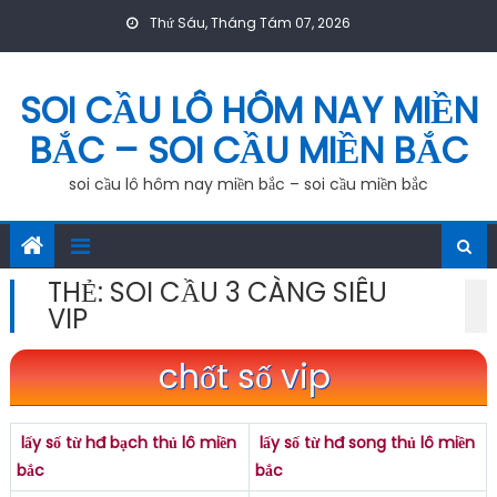
Skip
Thứ Sáu, Tháng Tám 07, 2026
to
content
SOI CẦU LÔ HÔM NAY MIỀN
BẮC – SOI CẦU MIỀN BẮC
soi cầu lô hôm nay miền bắc – soi cầu miền bắc
THẺ:
SOI CẦU 3 CÀNG SIÊU
VIP
chốt số vip
lấy số từ hđ bạch thủ lô miền
lấy số từ hđ song thủ lô miền
bắc
bắc