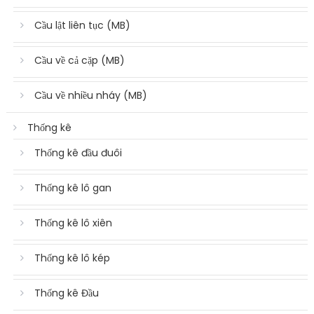
Cầu lật liên tục (MB)
Cầu về cả cặp (MB)
Cầu về nhiều nháy (MB)
Thống kê
Thống kê đầu đuôi
Thống kê lô gan
Thống kê lô xiên
Thống kê lô kép
Thống kê Đầu