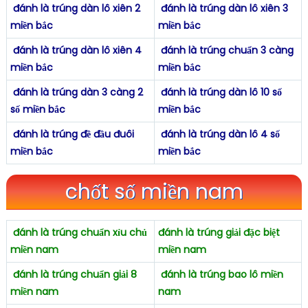
đánh là trúng dàn lô xiên 2
đánh là trúng dàn lô xiên 3
miền bắc
miền bắc
đánh là trúng dàn lô xiên 4
đánh là trúng chuẩn 3 càng
miền bắc
miền bắc
đánh là trúng dàn 3 càng 2
đánh là trúng dàn lô 10 số
số miền bắc
miền bắc
đánh là trúng đề đầu đuôi
đánh là trúng dàn lô 4 số
miền bắc
miền bắc
chốt số miền nam
đánh là trúng chuẩn xỉu chủ
đánh là trúng giải đặc biệt
miền nam
miền nam
đánh là trúng chuẩn giải 8
đánh là trúng bao lô miền
miền nam
nam