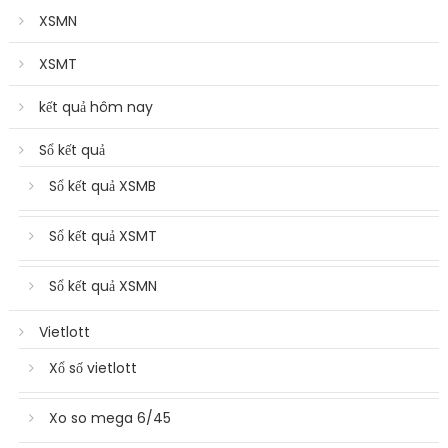
XSMN
XSMT
kết quả hôm nay
Sổ kết quả
Sổ kết quả XSMB
Sổ kết quả XSMT
Sổ kết quả XSMN
Vietlott
Xổ số vietlott
Xo so mega 6/45