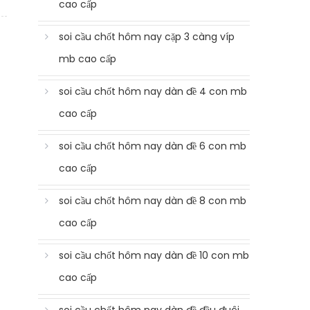
cao cấp
soi cầu chốt hôm nay cặp 3 càng víp
mb cao cấp
soi cầu chốt hôm nay dàn đề 4 con mb
cao cấp
soi cầu chốt hôm nay dàn đề 6 con mb
cao cấp
soi cầu chốt hôm nay dàn đề 8 con mb
cao cấp
soi cầu chốt hôm nay dàn đề 10 con mb
cao cấp