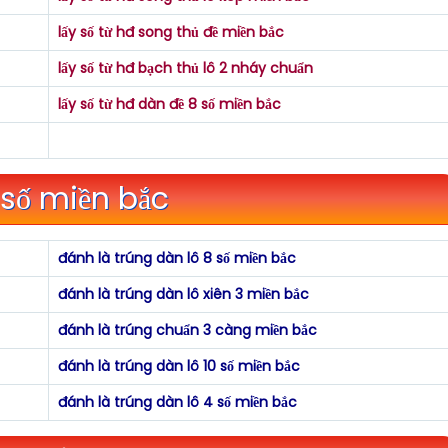
lấy số từ hđ song thủ đề miền bắc
lấy số từ hđ bạch thủ lô 2 nháy chuẩn
lấy số từ hđ dàn đề 8 số miền bắc
 số miền bắc
đánh là trúng dàn lô 8 số miền bắc
đánh là trúng dàn lô xiên 3 miền bắc
đánh là trúng chuẩn 3 càng miền bắc
đánh là trúng dàn lô 10 số miền bắc
đánh là trúng dàn lô 4 số miền bắc