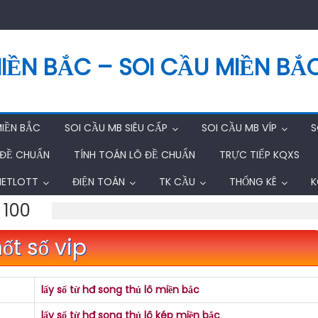
IỀN BẮC – SOI CẦU MIỀN BẮ
MIỀN BẮC
SOI CẦU MB SIÊU CẤP
SOI CẦU MB VÍP
S
 ĐỀ CHUẨN
TÍNH TOÁN LÔ ĐỀ CHUẨN
TRỰC TIẾP KQXS
IETLOTT
ĐIỆN TOÁN
TK CẦU
THỐNG KÊ
K
 100
ốt số vip
lấy số từ hđ song thủ lô miền bắc
lấy số từ hđ song thủ lô kép miền bắc