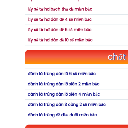
lấy số từ hđ bạch thủ đề miền bắc
lấy số từ hđ dàn đề 4 số miền bắc
lấy số từ hđ dàn đề 6 số miền bắc
lấy số từ hđ dàn đề 10 số miền bắc
chốt
đánh là trúng dàn lô 6 số miền bắc
đánh là trúng dàn lô xiên 2 miền bắc
đánh là trúng dàn lô xiên 4 miền bắc
đánh là trúng dàn 3 càng 2 số miền bắc
đánh là trúng đề đầu đuôi miền bắc