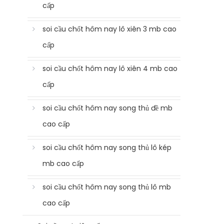
cấp
soi cầu chốt hôm nay lô xiên 3 mb cao
cấp
soi cầu chốt hôm nay lô xiên 4 mb cao
cấp
soi cầu chốt hôm nay song thủ đề mb
cao cấp
soi cầu chốt hôm nay song thủ lô kép
mb cao cấp
soi cầu chốt hôm nay song thủ lô mb
cao cấp