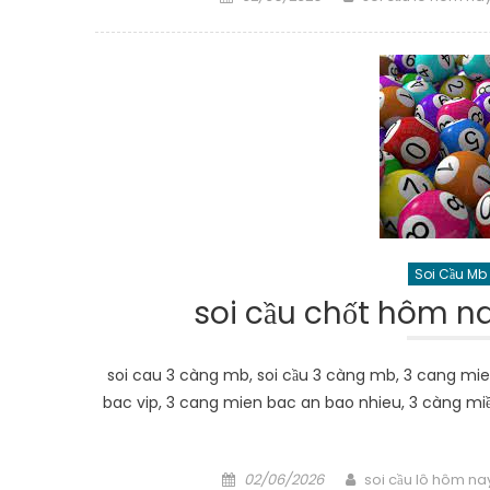
on
Soi Cầu Mb
soi cầu chốt hôm n
soi cau 3 càng mb, soi cầu 3 càng mb, 3 cang mi
bac vip, 3 cang mien bac an bao nhieu, 3 càng miền
Posted
Author
02/06/2026
soi cầu lô hôm na