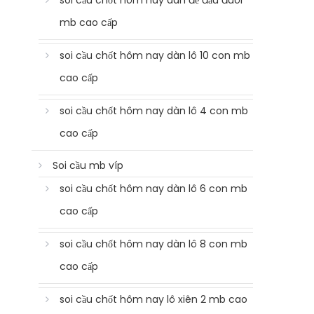
soi cầu chốt hôm nay dàn đề đầu đuôi
mb cao cấp
soi cầu chốt hôm nay dàn lô 10 con mb
cao cấp
soi cầu chốt hôm nay dàn lô 4 con mb
cao cấp
Soi cầu mb víp
soi cầu chốt hôm nay dàn lô 6 con mb
cao cấp
soi cầu chốt hôm nay dàn lô 8 con mb
cao cấp
soi cầu chốt hôm nay lô xiên 2 mb cao