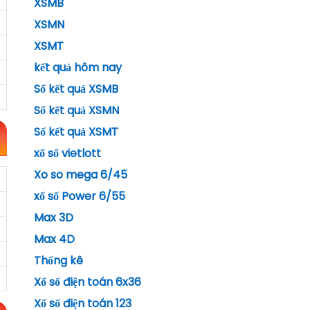
XSMB
XSMN
XSMT
kết quả hôm nay
Sổ kết quả XSMB
Sổ kết quả XSMN
Sổ kết quả XSMT
xổ số vietlott
Xo so mega 6/45
xổ số Power 6/55
Max 3D
Max 4D
Thống kê
Xổ số điện toán 6x36
Xổ số điện toán 123