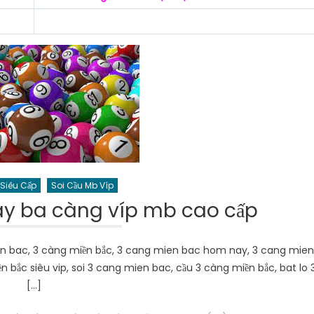
 Siêu Cấp
Soi Cầu Mb Víp
ay ba càng víp mb cao cấp
en bac, 3 càng miền bắc, 3 cang mien bac hom nay, 3 cang mien
 bắc siêu vip, soi 3 cang mien bac, cầu 3 càng miền bắc, bat lo 
[…]