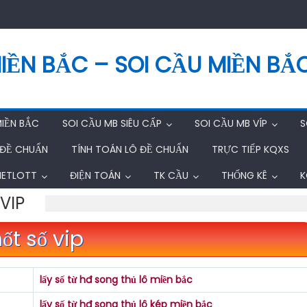
IỀN BẮC – SOI CẦU MIỀN BẮ
MIỀN BẮC
SOI CẦU MB SIÊU CẤP
SOI CẦU MB VÍP
S
 ĐỀ CHUẨN
TÍNH TOÁN LÔ ĐỀ CHUẨN
TRỰC TIẾP KQXS
IETLOTT
ĐIỆN TOÁN
TK CẦU
THỐNG KÊ
K
VIP
ốt số vip
lấy số từ hđ song thủ lô miền bắc
lấy số từ hđ song thủ lô kép miền bắc