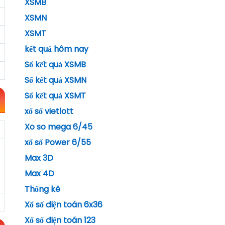
XSMB
XSMN
XSMT
kết quả hôm nay
Sổ kết quả XSMB
Sổ kết quả XSMN
Sổ kết quả XSMT
xổ số vietlott
Xo so mega 6/45
xổ số Power 6/55
Max 3D
Max 4D
Thống kê
Xổ số điện toán 6x36
Xổ số điện toán 123