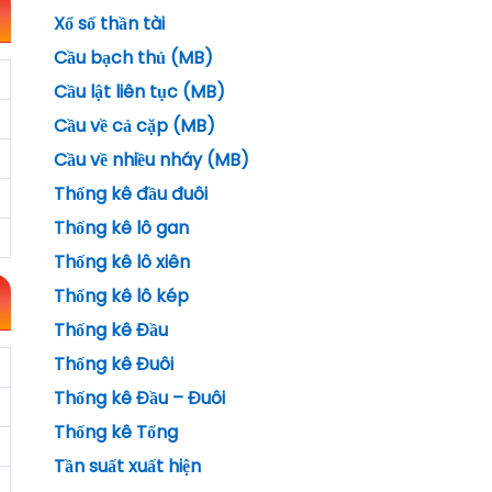
Xổ số thần tài
Cầu bạch thủ (MB)
Cầu lật liên tục (MB)
Cầu về cả cặp (MB)
Cầu về nhiều nháy (MB)
Thống kê đầu đuôi
Thống kê lô gan
Thống kê lô xiên
Thống kê lô kép
Thống kê Đầu
Thống kê Đuôi
Thống kê Đầu – Đuôi
Thống kê Tổng
Tần suất xuất hiện