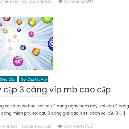
y miền bắc - soi cầu miền bắc
Comments(89)
 Siêu Cấp
Soi Cầu Mb Víp
y cặp 3 càng víp mb cao cấp
cang xo so mien bac, soi cau 3 cang ngay hom nay, soi cau 3 cang
cang mien phi, soi cau 3 cang giai dac biet, cách soi cầu 3 […]
 miền bắc - soi cầu miền bắc
Comments(135)