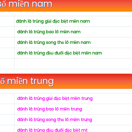
số miền nam
đánh là trúng giải đặc biệt miền nam
đánh là trúng bao lô miền nam
đánh là trúng song thủ lô miền nam
đánh là trúng đầu đuôi đặc biệt miền nam
số miền trung
đánh là trúng giải đặc biệt miền trung
đánh là trúng bao lô miền trung
đánh là trúng song thủ lô miền trung
đánh là trúng đầu đuôi đặc biệt mt