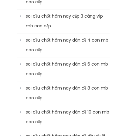
cao cấp
soi cầu chốt hôm nay cặp 3 càng víp
mb cao cấp
soi cầu chốt hôm nay dàn đề 4 con mb
cao cấp
soi cầu chốt hôm nay dàn đề 6 con mb
cao cấp
soi cầu chốt hôm nay dàn đề 8 con mb
cao cấp
soi cầu chốt hôm nay dàn đề 10 con mb
cao cấp