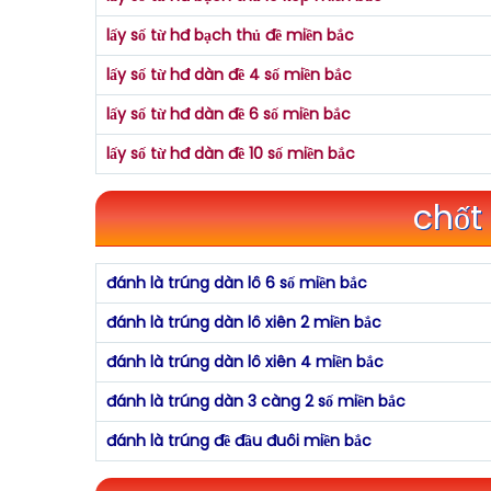
lấy số từ hđ bạch thủ đề miền bắc
lấy số từ hđ dàn đề 4 số miền bắc
lấy số từ hđ dàn đề 6 số miền bắc
lấy số từ hđ dàn đề 10 số miền bắc
chốt
đánh là trúng dàn lô 6 số miền bắc
đánh là trúng dàn lô xiên 2 miền bắc
đánh là trúng dàn lô xiên 4 miền bắc
đánh là trúng dàn 3 càng 2 số miền bắc
đánh là trúng đề đầu đuôi miền bắc