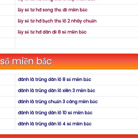
lấy số từ hđ song thủ đề miền bắc
lấy số từ hđ bạch thủ lô 2 nháy chuẩn
lấy số từ hđ dàn đề 8 số miền bắc
 số miền bắc
đánh là trúng dàn lô 8 số miền bắc
đánh là trúng dàn lô xiên 3 miền bắc
đánh là trúng chuẩn 3 càng miền bắc
đánh là trúng dàn lô 10 số miền bắc
đánh là trúng dàn lô 4 số miền bắc