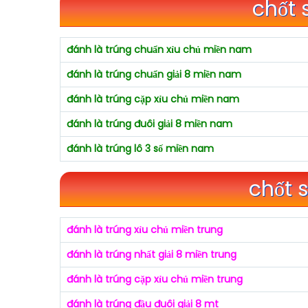
chốt 
đánh là trúng chuẩn xỉu chủ miền nam
đánh là trúng chuẩn giải 8 miền nam
đánh là trúng cặp xỉu chủ miền nam
đánh là trúng đuôi giải 8 miền nam
đánh là trúng lô 3 số miền nam
chốt 
đánh là trúng xỉu chủ miền trung
đánh là trúng nhất giải 8 miền trung
đánh là trúng cặp xỉu chủ miền trung
đánh là trúng đầu đuôi giải 8 mt