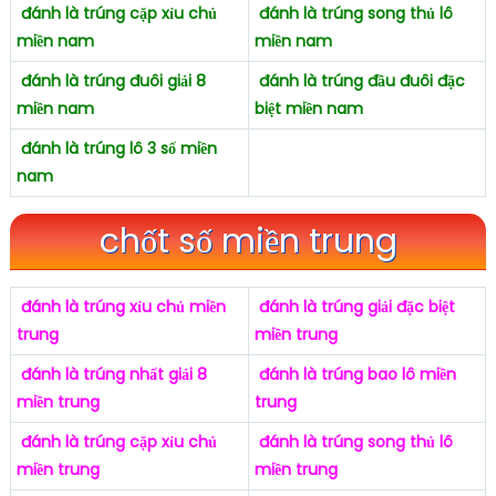
đánh là trúng cặp xỉu chủ
đánh là trúng song thủ lô
miền nam
miền nam
đánh là trúng đuôi giải 8
đánh là trúng đầu đuôi đặc
miền nam
biệt miền nam
đánh là trúng lô 3 số miền
nam
chốt số miền trung
đánh là trúng xỉu chủ miền
đánh là trúng giải đặc biệt
trung
miền trung
đánh là trúng nhất giải 8
đánh là trúng bao lô miền
miền trung
trung
đánh là trúng cặp xỉu chủ
đánh là trúng song thủ lô
miền trung
miền trung