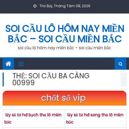
Skip
Thứ Bảy, Tháng Tám 08, 2026
to
content
SOI CẦU LÔ HÔM NAY MIỀN
BẮC – SOI CẦU MIỀN BẮC
soi cầu lô hôm nay miền bắc – soi cầu miền bắc
THẺ:
SOI CẦU BA CÀNG
00999
chốt số vip
lấy số từ hđ bạch thủ lô miền
lấy số từ hđ song thủ lô miền
bắc
bắc