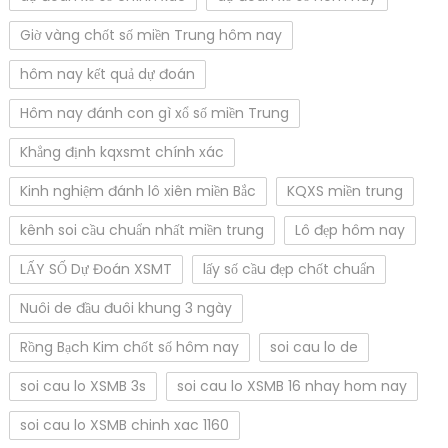
Giờ vàng chốt số miền Trung hôm nay
hôm nay kết quả dự đoán
Hôm nay đánh con gì xổ số miền Trung
Khẳng định kqxsmt chính xác
Kinh nghiệm đánh lô xiên miền Bắc
KQXS miền trung
kênh soi cầu chuẩn nhất miền trung
Lô đẹp hôm nay
LẤY SỐ Dự Đoán XSMT
lấy số cầu đẹp chốt chuẩn
Nuôi de đầu đuôi khung 3 ngày
Rồng Bạch Kim chốt số hôm nay
soi cau lo de
soi cau lo XSMB 3s
soi cau lo XSMB 16 nhay hom nay
soi cau lo XSMB chinh xac 1160