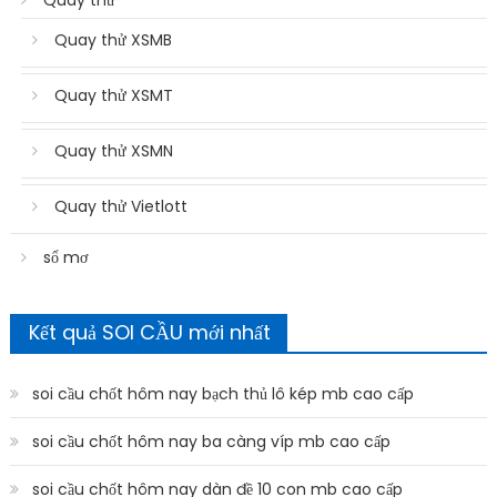
Quay thử
Quay thử XSMB
Quay thử XSMT
Quay thử XSMN
Quay thử Vietlott
sổ mơ
Kết quả SOI CẦU mới nhất
soi cầu chốt hôm nay bạch thủ lô kép mb cao cấp
soi cầu chốt hôm nay ba càng víp mb cao cấp
soi cầu chốt hôm nay dàn đề 10 con mb cao cấp