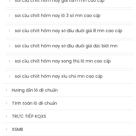
soi cầu chốt hôm nay giải tám mn cao cấp
soi cầu chốt hôm nay lô 3 số mn cao cấp
soi cầu chốt hôm nay sớ đầu đuôi giải 8 mn cao cấp
soi cầu chốt hôm nay sớ đầu đuôi giải đặc biệt mn
soi cầu chốt hôm nay song thủ lô mn cao cấp
soi cầu chốt hôm nay xíu chủ mn cao cấp
Hướng dẫn lô đề chuẩn
Tính toán lô đề chuẩn
TRỰC TIẾP KQXS
XSMB