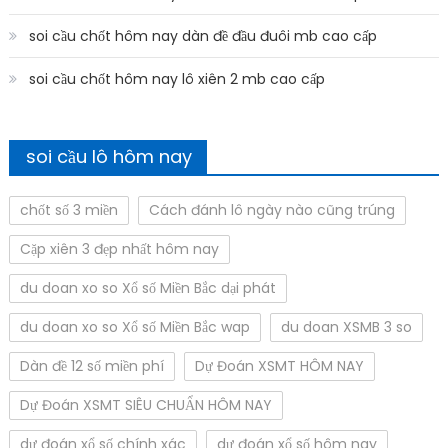
soi cầu chốt hôm nay dàn đề đầu đuôi mb cao cấp
soi cầu chốt hôm nay lô xiên 2 mb cao cấp
soi cầu lô hôm nay
chốt số 3 miền
Cách đánh lô ngày nào cũng trúng
Cặp xiên 3 đẹp nhất hôm nay
du doan xo so Xổ số Miền Bắc dại phát
du doan xo so Xổ số Miền Bắc wap
du doan XSMB 3 so
Dàn đề 12 số miền phí
Dự Đoán XSMT HÔM NAY
Dự Đoán XSMT SIÊU CHUẨN HÔM NAY
dự đoán xổ số chính xác
dự đoán xổ số hôm nay