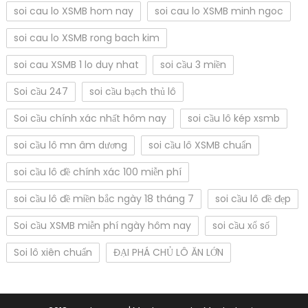
soi cau lo XSMB hom nay
soi cau lo XSMB minh ngoc
soi cau lo XSMB rong bach kim
soi cau XSMB 1 lo duy nhat
soi cầu 3 miền
Soi cầu 247
soi cầu bạch thủ lô
Soi cầu chính xác nhất hôm nay
soi cầu lô kép xsmb
soi cầu lô mn âm dương
soi cầu lô XSMB chuẩn
soi cầu lô đề chính xác 100 miễn phí
soi cầu lô đề miền bắc ngày 18 tháng 7
soi cầu lô đề đẹp
Soi cầu XSMB miễn phí ngày hôm nay
soi cầu xổ số
Soi lô xiên chuẩn
ĐẠI PHÁ CHỦ LÔ ĂN LỚN