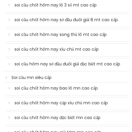
soi cầu chốt hôm nay lô 3 số mt cao cấp
soi cầu chốt hôm nay sớ đầu đuôi giải 8 mt cao cấp
soi cầu chốt hôm nay song thủ lô mt cao cấp
soi cầu chốt hôm nay xíu chủ mt cao cấp
soi cầu hôm nay sớ đầu đuôi giải đặc biệt mt cao cấp
Soi cầu mn siêu cấp
soi cầu chốt hôm nay bao lô mn cao cấp
soi cầu chốt hôm nay cặp xíu chủ mn cao cấp
soi cầu chốt hôm nay đặc biệt mn cao cấp