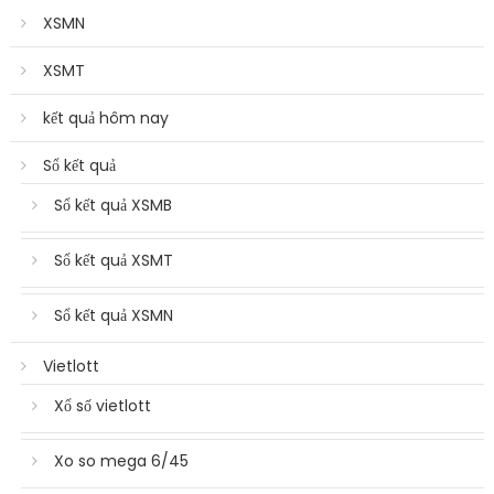
XSMN
XSMT
kết quả hôm nay
Sổ kết quả
Sổ kết quả XSMB
Sổ kết quả XSMT
Sổ kết quả XSMN
Vietlott
Xổ số vietlott
Xo so mega 6/45