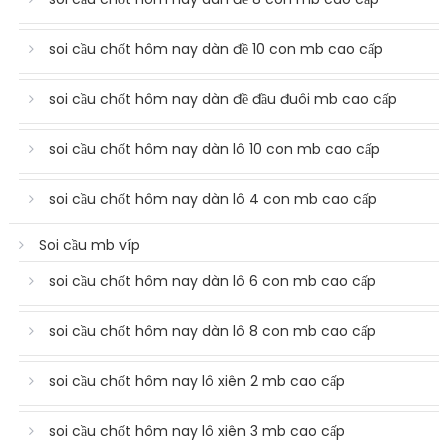
soi cầu chốt hôm nay dàn đề 10 con mb cao cấp
soi cầu chốt hôm nay dàn đề đầu đuôi mb cao cấp
soi cầu chốt hôm nay dàn lô 10 con mb cao cấp
soi cầu chốt hôm nay dàn lô 4 con mb cao cấp
Soi cầu mb víp
soi cầu chốt hôm nay dàn lô 6 con mb cao cấp
soi cầu chốt hôm nay dàn lô 8 con mb cao cấp
soi cầu chốt hôm nay lô xiên 2 mb cao cấp
soi cầu chốt hôm nay lô xiên 3 mb cao cấp