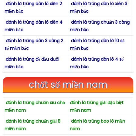
đánh là trúng dàn lô xiên 2
đánh là trúng dàn lô xiên 3
miền bắc
miền bắc
đánh là trúng dàn lô xiên 4
đánh là trúng chuẩn 3 càng
miền bắc
miền bắc
đánh là trúng dàn 3 càng 2
đánh là trúng dàn lô 10 số
số miền bắc
miền bắc
đánh là trúng đề đầu đuôi
đánh là trúng dàn lô 4 số
miền bắc
miền bắc
chốt số miền nam
đánh là trúng chuẩn xỉu chủ
đánh là trúng giải đặc biệt
miền nam
miền nam
đánh là trúng chuẩn giải 8
đánh là trúng bao lô miền
miền nam
nam