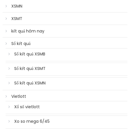
XSMN
XSMT
kết quả hôm nay
Sổ kết quả
Sổ kết quả XSMB
Sổ kết quả XSMT
Sổ kết quả XSMN
Vietlott
Xổ số vietlott
Xo so mega 6/45