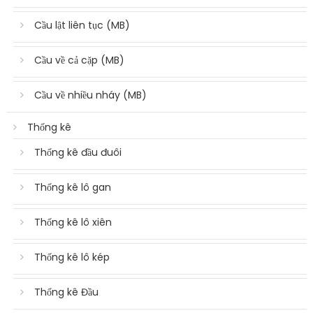
Cầu lật liên tục (MB)
Cầu về cả cặp (MB)
Cầu về nhiều nháy (MB)
Thống kê
Thống kê đầu đuôi
Thống kê lô gan
Thống kê lô xiên
Thống kê lô kép
Thống kê Đầu