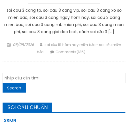
soi cau 3 cang tp, soi cau 3 cang vip, soi cau 3 cang xo so
mien bac, soi cau 3 cang ngay hom nay, soi cau 3 cang
mien bac, soi cau 3 cang mb mien phi, soi cau 3 cang mien
phi, soi cau 3 cang giai dac biet, cách soi cầu 3 […]
Posted
Author
06/08/2026
soi cầu lô hôm nay miền bắc - soi cầu miền
on
bắc
Comments(135)
Search
SOI CẦU CHUẨN
XSMB