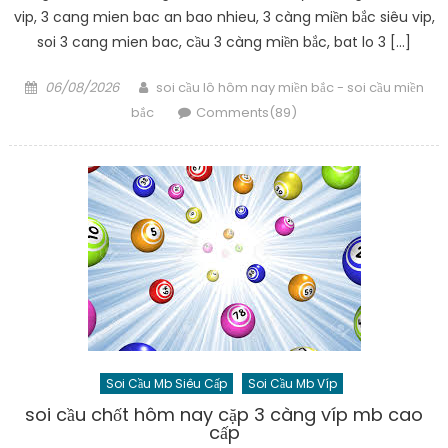
vip, 3 cang mien bac an bao nhieu, 3 càng miền bắc siêu vip,
soi 3 cang mien bac, cầu 3 càng miền bắc, bat lo 3 […]
Posted
Author
06/08/2026
soi cầu lô hôm nay miền bắc - soi cầu miền
on
bắc
Comments(89)
Soi Cầu Mb Siêu Cấp
Soi Cầu Mb Víp
soi cầu chốt hôm nay cặp 3 càng víp mb cao
cấp