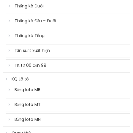
Thống kê Đuôi
Thống kê Đầu – Đuôi
Thống kê Tổng
Tần suất xuất hiện
TK từ 00 đến 99
KQ Lô tô
Bảng loto MB
Bảng loto MT
Bảng loto MN