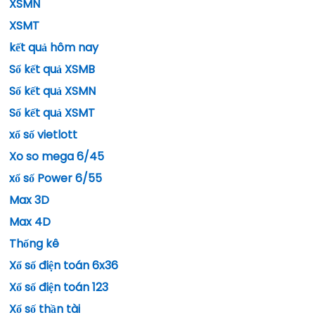
XSMN
XSMT
kết quả hôm nay
Sổ kết quả XSMB
Sổ kết quả XSMN
Sổ kết quả XSMT
xổ số vietlott
Xo so mega 6/45
xổ số Power 6/55
Max 3D
Max 4D
Thống kê
Xổ số điện toán 6x36
Xổ số điện toán 123
Xổ số thần tài