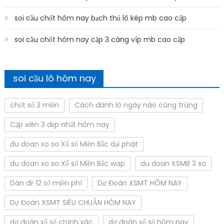
soi cầu chốt hôm nay bạch thủ lô kép mb cao cấp
soi cầu chốt hôm nay cặp 3 càng víp mb cao cấp
soi cầu lô hôm nay
chốt số 3 miền
Cách đánh lô ngày nào cũng trúng
Cặp xiên 3 đẹp nhất hôm nay
du doan xo so Xổ số Miền Bắc dại phát
du doan xo so Xổ số Miền Bắc wap
du doan XSMB 3 so
Dàn đề 12 số miền phí
Dự Đoán XSMT HÔM NAY
Dự Đoán XSMT SIÊU CHUẨN HÔM NAY
dự đoán xổ số chính xác
dự đoán xổ số hôm nay