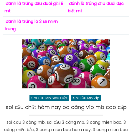
đánh là trúng đầu đuôi giải 8
đánh là trúng đầu đuôi đặc
mt
biệt mt
đánh là trúng lô 3 số miền
trung
Soi Cầu Mb Siêu Cấp
Soi Cầu Mb Víp
soi cầu chốt hôm nay ba càng víp mb cao cấp
soi cau 3 càng mb, soi cầu 3 càng mb, 3 cang mien bac, 3
càng miền bắc, 3 cang mien bac hom nay, 3 cang mien bac