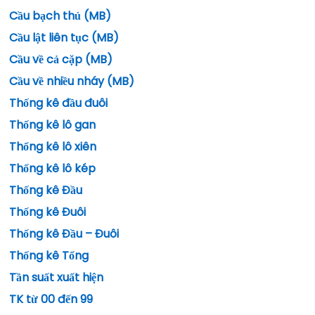
Cầu bạch thủ (MB)
Cầu lật liên tục (MB)
Cầu về cả cặp (MB)
Cầu về nhiều nháy (MB)
Thống kê đầu đuôi
Thống kê lô gan
Thống kê lô xiên
Thống kê lô kép
Thống kê Đầu
Thống kê Đuôi
Thống kê Đầu – Đuôi
Thống kê Tổng
Tần suất xuất hiện
TK từ 00 đến 99