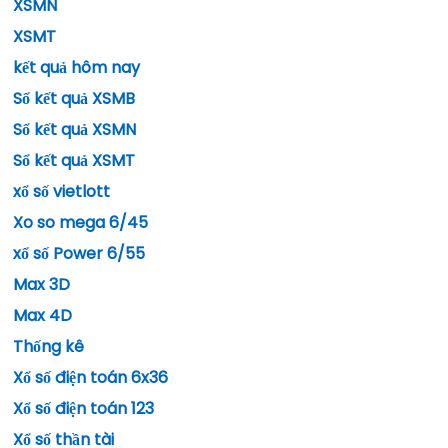
XSMN
XSMT
kết quả hôm nay
Sổ kết quả XSMB
Sổ kết quả XSMN
Sổ kết quả XSMT
xổ số vietlott
Xo so mega 6/45
xổ số Power 6/55
Max 3D
Max 4D
Thống kê
Xổ số điện toán 6x36
Xổ số điện toán 123
Xổ số thần tài