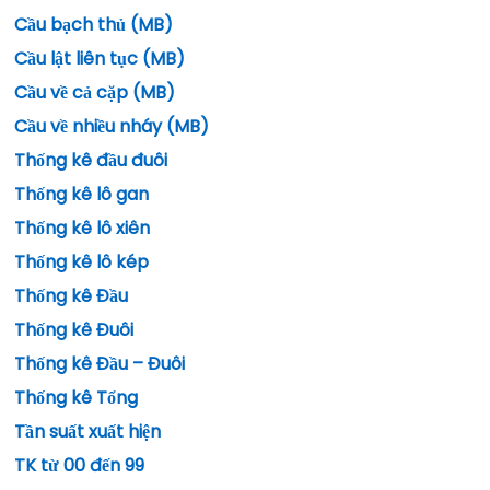
Cầu bạch thủ (MB)
Cầu lật liên tục (MB)
Cầu về cả cặp (MB)
Cầu về nhiều nháy (MB)
Thống kê đầu đuôi
Thống kê lô gan
Thống kê lô xiên
Thống kê lô kép
Thống kê Đầu
Thống kê Đuôi
Thống kê Đầu – Đuôi
Thống kê Tổng
Tần suất xuất hiện
TK từ 00 đến 99