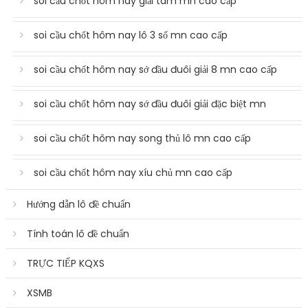
soi cầu chốt hôm nay giải tám mn cao cấp
soi cầu chốt hôm nay lô 3 số mn cao cấp
soi cầu chốt hôm nay sớ đầu đuôi giải 8 mn cao cấp
soi cầu chốt hôm nay sớ đầu đuôi giải đặc biệt mn
soi cầu chốt hôm nay song thủ lô mn cao cấp
soi cầu chốt hôm nay xíu chủ mn cao cấp
Hướng dẫn lô đề chuẩn
Tính toán lô đề chuẩn
TRỰC TIẾP KQXS
XSMB