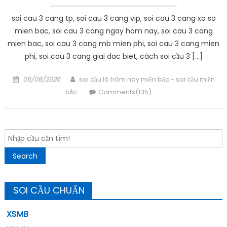
soi cau 3 cang tp, soi cau 3 cang vip, soi cau 3 cang xo so
mien bac, soi cau 3 cang ngay hom nay, soi cau 3 cang
mien bac, soi cau 3 cang mb mien phi, soi cau 3 cang mien
phi, soi cau 3 cang giai dac biet, cách soi cầu 3 […]
Posted
Author
06/08/2026
soi cầu lô hôm nay miền bắc - soi cầu miền
on
bắc
Comments(135)
Search
SOI CẦU CHUẨN
XSMB