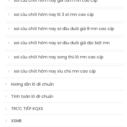
soi cầu chốt hôm nay giải tám mn cao cấp
soi cầu chốt hôm nay lô 3 số mn cao cấp
soi cầu chốt hôm nay sớ đầu đuôi giải 8 mn cao cấp
soi cầu chốt hôm nay sớ đầu đuôi giải đặc biệt mn
soi cầu chốt hôm nay song thủ lô mn cao cấp
soi cầu chốt hôm nay xíu chủ mn cao cấp
Hướng dẫn lô đề chuẩn
Tính toán lô đề chuẩn
TRỰC TIẾP KQXS
XSMB