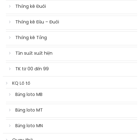
Thống kê Đuôi
Thống kê Đầu – Đuôi
Thống kê Tổng
Tần suất xuất hiện
TK từ 00 đến 99
KQ Lô tô
Bảng loto MB
Bảng loto MT
Bảng loto MN