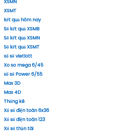
XSMN
XSMT
kết quả hôm nay
Sổ kết quả XSMB
Sổ kết quả XSMN
Sổ kết quả XSMT
xổ số vietlott
Xo so mega 6/45
xổ số Power 6/55
Max 3D
Max 4D
Thống kê
Xổ số điện toán 6x36
Xổ số điện toán 123
Xổ số thần tài