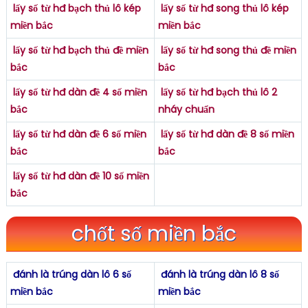
lấy số từ hđ bạch thủ lô kép
lấy số từ hđ song thủ lô kép
miền bắc
miền bắc
lấy số từ hđ bạch thủ đề miền
lấy số từ hđ song thủ đề miền
bắc
bắc
lấy số từ hđ dàn đề 4 số miền
lấy số từ hđ bạch thủ lô 2
bắc
nháy chuẩn
lấy số từ hđ dàn đề 6 số miền
lấy số từ hđ dàn đề 8 số miền
bắc
bắc
lấy số từ hđ dàn đề 10 số miền
bắc
chốt số miền bắc
đánh là trúng dàn lô 6 số
đánh là trúng dàn lô 8 số
miền bắc
miền bắc