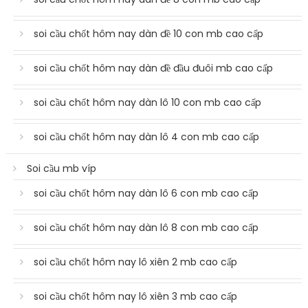
soi cầu chốt hôm nay dàn đề 10 con mb cao cấp
soi cầu chốt hôm nay dàn đề đầu đuôi mb cao cấp
soi cầu chốt hôm nay dàn lô 10 con mb cao cấp
soi cầu chốt hôm nay dàn lô 4 con mb cao cấp
Soi cầu mb víp
soi cầu chốt hôm nay dàn lô 6 con mb cao cấp
soi cầu chốt hôm nay dàn lô 8 con mb cao cấp
soi cầu chốt hôm nay lô xiên 2 mb cao cấp
soi cầu chốt hôm nay lô xiên 3 mb cao cấp