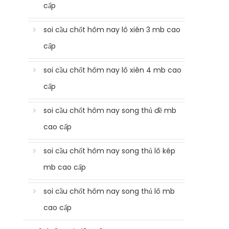
cấp
soi cầu chốt hôm nay lô xiên 3 mb cao
cấp
soi cầu chốt hôm nay lô xiên 4 mb cao
cấp
soi cầu chốt hôm nay song thủ đề mb
cao cấp
soi cầu chốt hôm nay song thủ lô kép
mb cao cấp
soi cầu chốt hôm nay song thủ lô mb
cao cấp