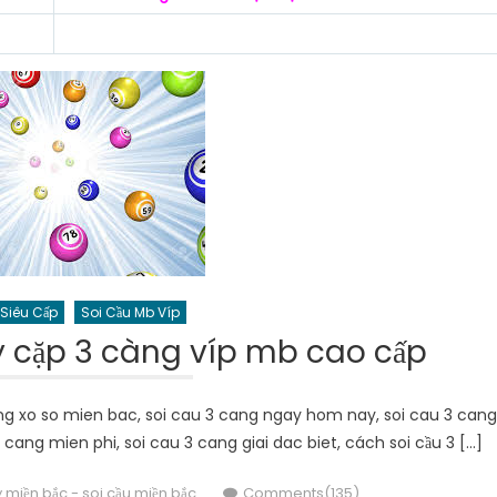
 Siêu Cấp
Soi Cầu Mb Víp
y cặp 3 càng víp mb cao cấp
cang xo so mien bac, soi cau 3 cang ngay hom nay, soi cau 3 cang
cang mien phi, soi cau 3 cang giai dac biet, cách soi cầu 3 […]
 miền bắc - soi cầu miền bắc
Comments(135)