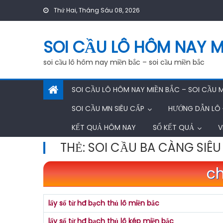
Skip
Thứ Hai, Tháng Sáu 08, 2026
to
content
SOI CẦU LÔ HÔM NAY M
soi cầu lô hôm nay miền bắc – soi cầu miền bắc
SOI CẦU LÔ HÔM NAY MIỀN BẮC – SOI CẦU 
SOI CẦU MN SIÊU CẤP
HƯỚNG DẪN LÔ
KẾT QUẢ HÔM NAY
SỔ KẾT QUẢ
V
THẺ:
SOI CẦU BA CÀNG SIÊU
ch
lấy số từ hđ bạch thủ lô miền bắc
lấy số từ hđ bạch thủ lô kép miền bắc