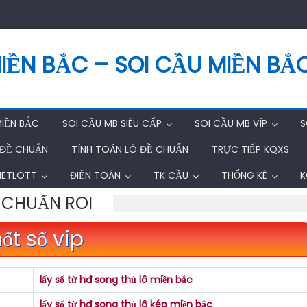
IỀN BẮC – SOI CẦU MIỀN BẮ
MIỀN BẮC
SOI CẦU MB SIÊU CẤP
SOI CẦU MB VÍP
S
 ĐỀ CHUẨN
TÍNH TOÁN LÔ ĐỀ CHUẨN
TRỰC TIẾP KQXS
IETLOTT
ĐIỆN TOÁN
TK CẦU
THỐNG KÊ
K
 CHUẨN ROI
ốt số vip
lấy số từ hđ song thủ lô miền bắc
lấy số từ hđ song thủ lô kép miền bắc