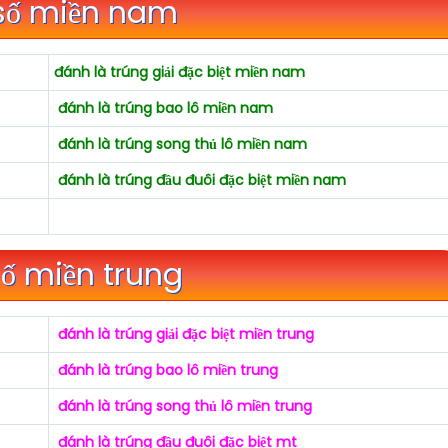
số miền nam
đánh là trúng giải đặc biệt miền nam
đánh là trúng bao lô miền nam
đánh là trúng song thủ lô miền nam
đánh là trúng đầu đuôi đặc biệt miền nam
số miền trung
đánh là trúng giải đặc biệt miền trung
đánh là trúng bao lô miền trung
đánh là trúng song thủ lô miền trung
đánh là trúng đầu đuôi đặc biệt mt