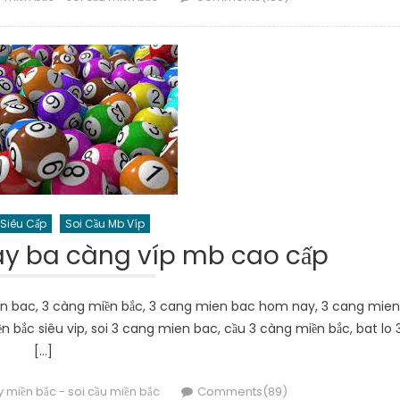
 Siêu Cấp
Soi Cầu Mb Víp
ay ba càng víp mb cao cấp
en bac, 3 càng miền bắc, 3 cang mien bac hom nay, 3 cang mien
 bắc siêu vip, soi 3 cang mien bac, cầu 3 càng miền bắc, bat lo 
[…]
y miền bắc - soi cầu miền bắc
Comments(89)