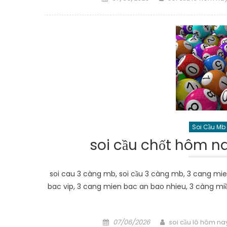
on
Soi Cầu Mb
soi cầu chốt hôm n
soi cau 3 càng mb, soi cầu 3 càng mb, 3 cang mi
bac vip, 3 cang mien bac an bao nhieu, 3 càng miền
Posted
Author
07/06/2026
soi cầu lô hôm na