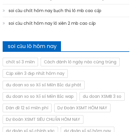
soi cầu chốt hôm nay bạch thủ lô mb cao cấp
soi cầu chốt hôm nay lô xiên 2 mb cao cấp
soi cầu lô hôm nay
chốt số 3 miền
Cách đánh lô ngày nào cũng trúng
Cặp xiên 3 đẹp nhất hôm nay
du doan xo so Xổ số Miền Bắc dại phát
du doan xo so Xổ số Miền Bắc wap
du doan XSMB 3 so
Dàn đề 12 số miền phí
Dự Đoán XSMT HÔM NAY
Dự Đoán XSMT SIÊU CHUẨN HÔM NAY
dự đoán xổ số chính xác
dự đoán xổ số hôm nay