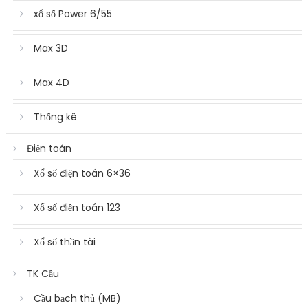
xổ số Power 6/55
Max 3D
Max 4D
Thống kê
Điện toán
Xổ số điện toán 6×36
Xổ số điện toán 123
Xổ số thần tài
TK Cầu
Cầu bạch thủ (MB)