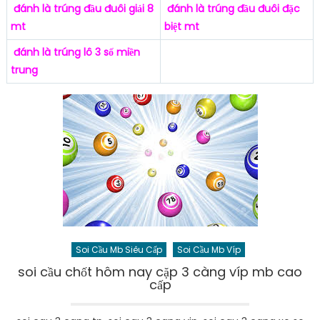
đánh là trúng đầu đuôi giải 8
đánh là trúng đầu đuôi đặc
mt
biệt mt
đánh là trúng lô 3 số miền
trung
Soi Cầu Mb Siêu Cấp
Soi Cầu Mb Víp
soi cầu chốt hôm nay cặp 3 càng víp mb cao
cấp