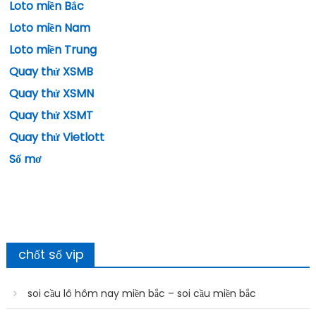
Loto miền Bắc
Loto miền Nam
Loto miền Trung
Quay thử XSMB
Quay thử XSMN
Quay thử XSMT
Quay thử Vietlott
Sổ mơ
chốt số vip
soi cầu lô hôm nay miền bắc – soi cầu miền bắc