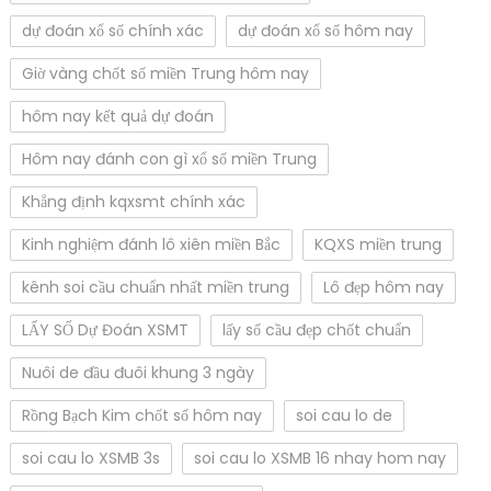
dự đoán xổ số chính xác
dự đoán xổ số hôm nay
Giờ vàng chốt số miền Trung hôm nay
hôm nay kết quả dự đoán
Hôm nay đánh con gì xổ số miền Trung
Khẳng định kqxsmt chính xác
Kinh nghiệm đánh lô xiên miền Bắc
KQXS miền trung
kênh soi cầu chuẩn nhất miền trung
Lô đẹp hôm nay
LẤY SỐ Dự Đoán XSMT
lấy số cầu đẹp chốt chuẩn
Nuôi de đầu đuôi khung 3 ngày
Rồng Bạch Kim chốt số hôm nay
soi cau lo de
soi cau lo XSMB 3s
soi cau lo XSMB 16 nhay hom nay