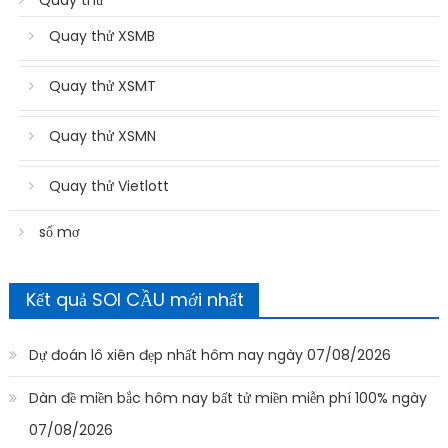
Quay thử
Quay thử XSMB
Quay thử XSMT
Quay thử XSMN
Quay thử Vietlott
sổ mơ
Kết quả SOI CẦU mới nhất
Dự đoán lô xiên đẹp nhất hôm nay ngày 07/08/2026
Dàn đề miền bắc hôm nay bất tử miền miễn phí 100% ngày
07/08/2026