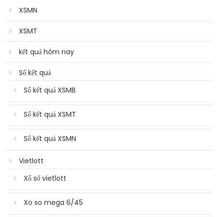
XSMN
XSMT
kết quả hôm nay
Sổ kết quả
Sổ kết quả XSMB
Sổ kết quả XSMT
Sổ kết quả XSMN
Vietlott
Xổ số vietlott
Xo so mega 6/45