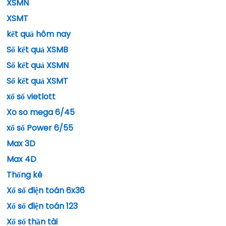
XSMN
XSMT
kết quả hôm nay
Sổ kết quả XSMB
Sổ kết quả XSMN
Sổ kết quả XSMT
xổ số vietlott
Xo so mega 6/45
xổ số Power 6/55
Max 3D
Max 4D
Thống kê
Xổ số điện toán 6x36
Xổ số điện toán 123
Xổ số thần tài