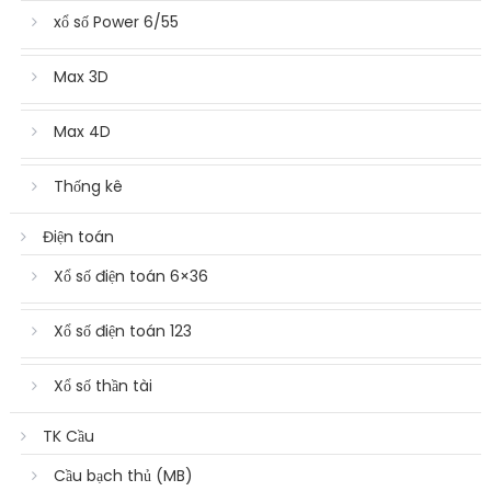
xổ số Power 6/55
Max 3D
Max 4D
Thống kê
Điện toán
Xổ số điện toán 6×36
Xổ số điện toán 123
Xổ số thần tài
TK Cầu
Cầu bạch thủ (MB)