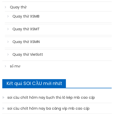
Quay thử
Quay thử XSMB
Quay thử XSMT
Quay thử XSMN
Quay thử Vietlott
sổ mơ
Kết quả SOI CẦU mới nhất
soi cầu chốt hôm nay bạch thủ lô kép mb cao cấp
soi cầu chốt hôm nay ba càng víp mb cao cấp