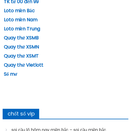
TK từ 00 đến 99
Loto miền Bắc
Loto miền Nam
Loto miền Trung
Quay thử XSMB
Quay thử XSMN
Quay thử XSMT
Quay thử Vietlott
Sổ mơ
chốt số vip
soi cầu lô hôm nay miền bắc – soi cầu miền bắc