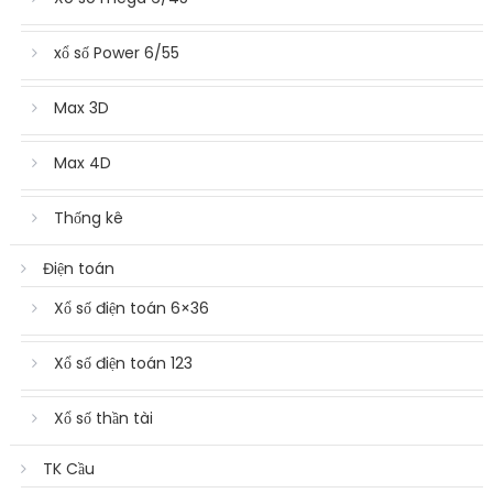
xổ số Power 6/55
Max 3D
Max 4D
Thống kê
Điện toán
Xổ số điện toán 6×36
Xổ số điện toán 123
Xổ số thần tài
TK Cầu