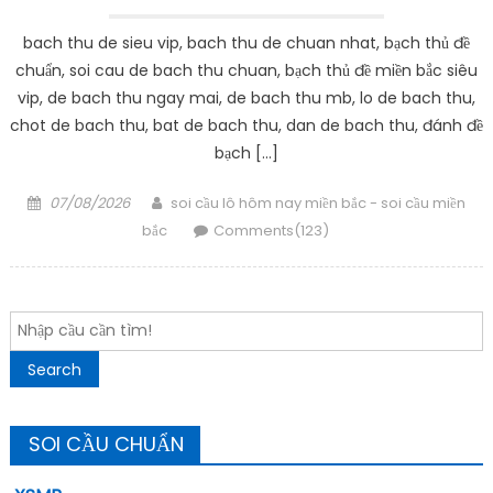
bach thu de sieu vip, bach thu de chuan nhat, bạch thủ đề
chuẩn, soi cau de bach thu chuan, bạch thủ đề miền bắc siêu
vip, de bach thu ngay mai, de bach thu mb, lo de bach thu,
chot de bach thu, bat de bach thu, dan de bach thu, đánh đề
bạch […]
Posted
Author
07/08/2026
soi cầu lô hôm nay miền bắc - soi cầu miền
on
bắc
Comments(123)
Search
SOI CẦU CHUẨN