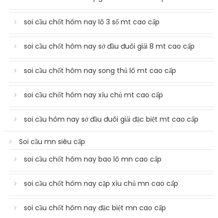
soi cầu chốt hôm nay lô 3 số mt cao cấp
soi cầu chốt hôm nay sớ đầu đuôi giải 8 mt cao cấp
soi cầu chốt hôm nay song thủ lô mt cao cấp
soi cầu chốt hôm nay xíu chủ mt cao cấp
soi cầu hôm nay sớ đầu đuôi giải đặc biệt mt cao cấp
Soi cầu mn siêu cấp
soi cầu chốt hôm nay bao lô mn cao cấp
soi cầu chốt hôm nay cặp xíu chủ mn cao cấp
soi cầu chốt hôm nay đặc biệt mn cao cấp