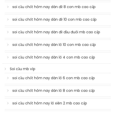
soi cầu chốt hôm nay dàn đề 8 con mb cao cấp
soi cầu chốt hôm nay dàn đề 10 con mb cao cấp
soi cầu chốt hôm nay dàn đề đầu đuôi mb cao cấp
soi cầu chốt hôm nay dàn lô 10 con mb cao cấp
soi cầu chốt hôm nay dàn lô 4 con mb cao cấp
Soi cầu mb víp
soi cầu chốt hôm nay dàn lô 6 con mb cao cấp
soi cầu chốt hôm nay dàn lô 8 con mb cao cấp
soi cầu chốt hôm nay lô xiên 2 mb cao cấp