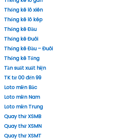
Thống kê lô gan
Thống kê lô xiên
Thống kê lô kép
Thống kê Đầu
Thống kê Đuôi
Thống kê Đầu – Đuôi
Thống kê Tổng
Tần suất xuất hiện
TK từ 00 đến 99
Loto miền Bắc
Loto miền Nam
Loto miền Trung
Quay thử XSMB
Quay thử XSMN
Quay thử XSMT