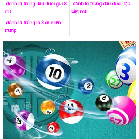
đánh là trúng đầu đuôi giải 8
đánh là trúng đầu đuôi đặc
mt
biệt mt
đánh là trúng lô 3 số miền
trung