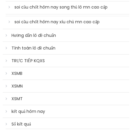
soi cầu chốt hôm nay song thủ lô mn cao cấp
soi cầu chốt hôm nay xíu chủ mn cao cấp
Hướng dẫn lô đề chuẩn
Tính toán lô đề chuẩn
TRỰC TIẾP KQXS
XSMB
XSMN
XSMT
kết quả hôm nay
Sổ kết quả