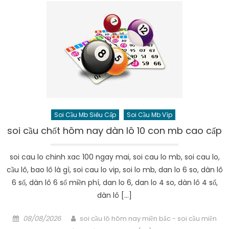
Soi Cầu Mb Siêu Cấp
Soi Cầu Mb Víp
soi cầu chốt hôm nay dàn lô 10 con mb cao cấp
soi cau lo chinh xac 100 ngay mai, soi cau lo mb, soi cau lo,
cầu lô, bao lô là gì, soi cau lo vip, soi lo mb, dan lo 6 so, dàn lô
6 số, dàn lô 6 số miền phí, dan lo 6, dan lo 4 so, dàn lô 4 số,
dàn lô […]
Posted
Author
08/08/2026
soi cầu lô hôm nay miền bắc - soi cầu miền