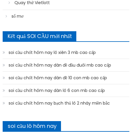
Quay thử Vietlott
sổ mơ
Kết quả SOI CẦU mới nhất
soi cầu chốt hôm nay lô xiên 3 mb cao cấp
soi cầu chốt hôm nay dàn đề đầu đuôi mb cao cấp
soi cầu chốt hôm nay dàn đề 10 con mb cao cấp
soi cầu chốt hôm nay dàn lô 6 con mb cao cấp
soi cầu chốt hôm nay bạch thủ lô 2 nháy miền bắc
soi cầu lô hôm nay