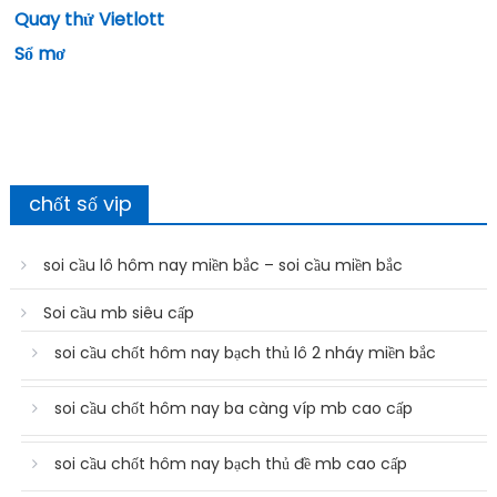
Quay thử Vietlott
Sổ mơ
chốt số vip
soi cầu lô hôm nay miền bắc – soi cầu miền bắc
Soi cầu mb siêu cấp
soi cầu chốt hôm nay bạch thủ lô 2 nháy miền bắc
soi cầu chốt hôm nay ba càng víp mb cao cấp
soi cầu chốt hôm nay bạch thủ đề mb cao cấp