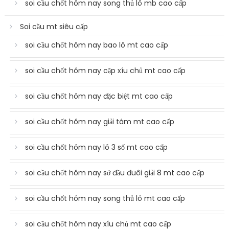
soi cầu chốt hôm nay song thủ lô mb cao cấp
Soi cầu mt siêu cấp
soi cầu chốt hôm nay bao lô mt cao cấp
soi cầu chốt hôm nay cặp xíu chủ mt cao cấp
soi cầu chốt hôm nay đặc biệt mt cao cấp
soi cầu chốt hôm nay giải tám mt cao cấp
soi cầu chốt hôm nay lô 3 số mt cao cấp
soi cầu chốt hôm nay sớ đầu đuôi giải 8 mt cao cấp
soi cầu chốt hôm nay song thủ lô mt cao cấp
soi cầu chốt hôm nay xíu chủ mt cao cấp