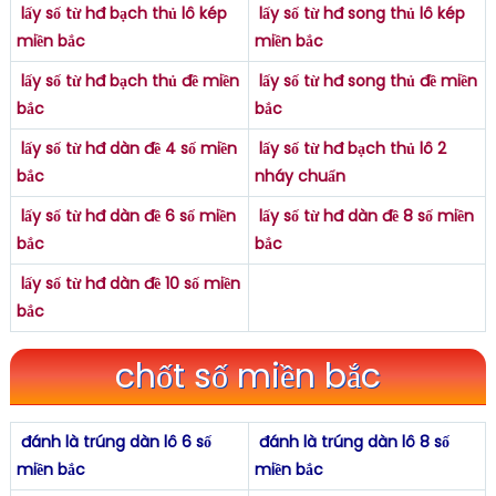
lấy số từ hđ bạch thủ lô kép
lấy số từ hđ song thủ lô kép
miền bắc
miền bắc
lấy số từ hđ bạch thủ đề miền
lấy số từ hđ song thủ đề miền
bắc
bắc
lấy số từ hđ dàn đề 4 số miền
lấy số từ hđ bạch thủ lô 2
bắc
nháy chuẩn
lấy số từ hđ dàn đề 6 số miền
lấy số từ hđ dàn đề 8 số miền
bắc
bắc
lấy số từ hđ dàn đề 10 số miền
bắc
chốt số miền bắc
đánh là trúng dàn lô 6 số
đánh là trúng dàn lô 8 số
miền bắc
miền bắc