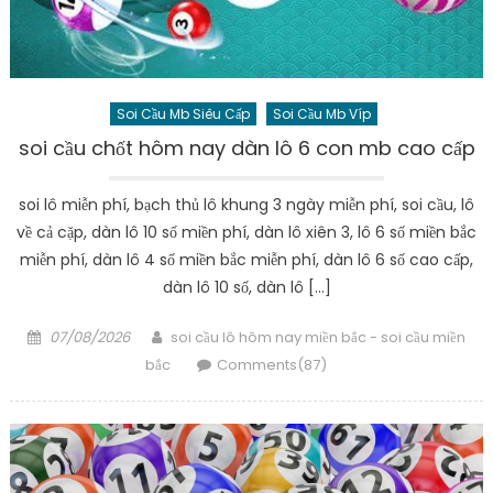
Soi Cầu Mb Siêu Cấp
Soi Cầu Mb Víp
soi cầu chốt hôm nay dàn lô 6 con mb cao cấp
soi lô miễn phí, bạch thủ lô khung 3 ngày miễn phí, soi cầu, lô
về cả cặp, dàn lô 10 số miền phí, dàn lô xiên 3, lô 6 số miền bắc
miễn phí, dàn lô 4 số miền bắc miễn phí, dàn lô 6 số cao cấp,
dàn lô 10 số, dàn lô […]
Posted
Author
07/08/2026
soi cầu lô hôm nay miền bắc - soi cầu miền
on
bắc
Comments(87)