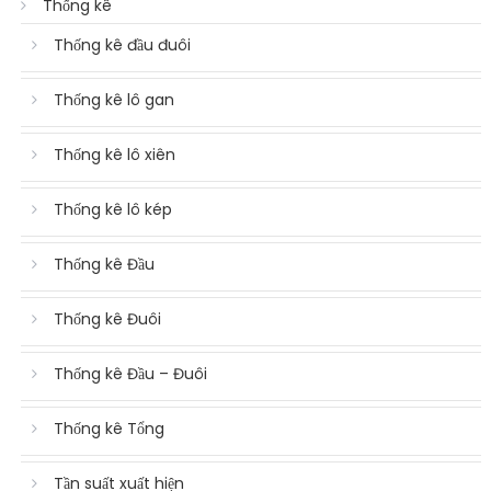
Thống kê
Thống kê đầu đuôi
Thống kê lô gan
Thống kê lô xiên
Thống kê lô kép
Thống kê Đầu
Thống kê Đuôi
Thống kê Đầu – Đuôi
Thống kê Tổng
Tần suất xuất hiện