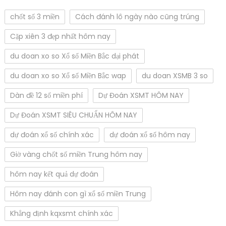
chốt số 3 miền
Cách đánh lô ngày nào cũng trúng
Cặp xiên 3 đẹp nhất hôm nay
du doan xo so Xổ số Miền Bắc dại phát
du doan xo so Xổ số Miền Bắc wap
du doan XSMB 3 so
Dàn đề 12 số miền phí
Dự Đoán XSMT HÔM NAY
Dự Đoán XSMT SIÊU CHUẨN HÔM NAY
dự đoán xổ số chính xác
dự đoán xổ số hôm nay
Giờ vàng chốt số miền Trung hôm nay
hôm nay kết quả dự đoán
Hôm nay đánh con gì xổ số miền Trung
Khẳng định kqxsmt chính xác