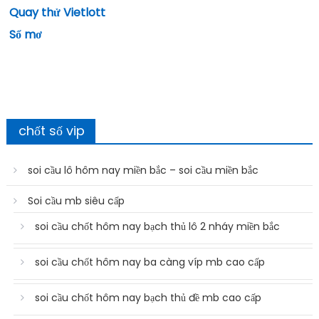
Quay thử Vietlott
Sổ mơ
chốt số vip
soi cầu lô hôm nay miền bắc – soi cầu miền bắc
Soi cầu mb siêu cấp
soi cầu chốt hôm nay bạch thủ lô 2 nháy miền bắc
soi cầu chốt hôm nay ba càng víp mb cao cấp
soi cầu chốt hôm nay bạch thủ đề mb cao cấp