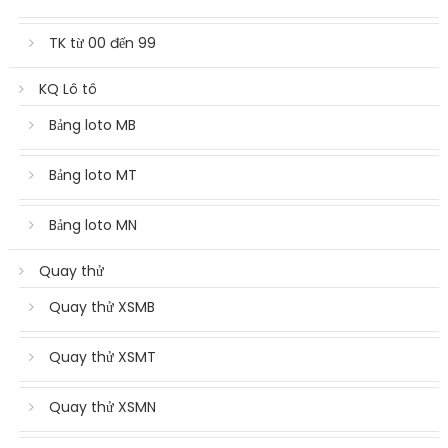
TK từ 00 đến 99
KQ Lô tô
Bảng loto MB
Bảng loto MT
Bảng loto MN
Quay thử
Quay thử XSMB
Quay thử XSMT
Quay thử XSMN