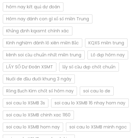
hôm nay kết quả dự đoán
Hôm nay đánh con gì xổ số miền Trung
Khẳng định kqxsmt chính xác
Kinh nghiệm đánh lô xiên miền Bắc
KQXS miền trung
kênh soi cầu chuẩn nhất miền trung
Lô đẹp hôm nay
LẤY SỐ Dự Đoán XSMT
lấy số cầu đẹp chốt chuẩn
Nuôi de đầu đuôi khung 3 ngày
Rồng Bạch Kim chốt số hôm nay
soi cau lo de
soi cau lo XSMB 3s
soi cau lo XSMB 16 nhay hom nay
soi cau lo XSMB chinh xac 1160
soi cau lo XSMB hom nay
soi cau lo XSMB minh ngoc