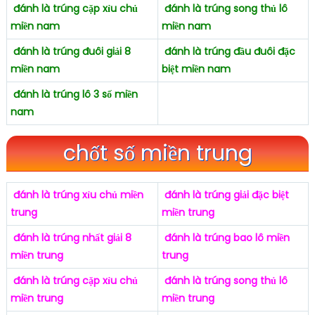
đánh là trúng cặp xỉu chủ
đánh là trúng song thủ lô
miền nam
miền nam
đánh là trúng đuôi giải 8
đánh là trúng đầu đuôi đặc
miền nam
biệt miền nam
đánh là trúng lô 3 số miền
nam
chốt số miền trung
đánh là trúng xỉu chủ miền
đánh là trúng giải đặc biệt
trung
miền trung
đánh là trúng nhất giải 8
đánh là trúng bao lô miền
miền trung
trung
đánh là trúng cặp xỉu chủ
đánh là trúng song thủ lô
miền trung
miền trung