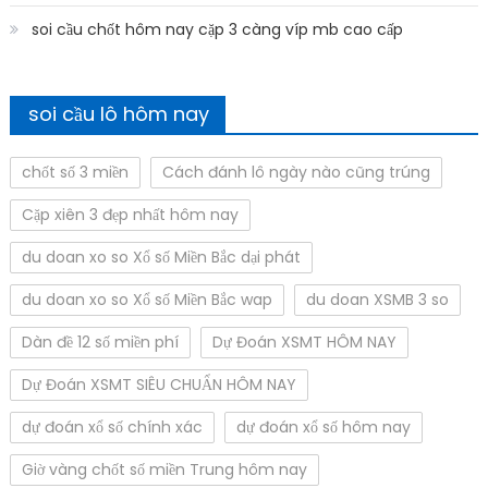
soi cầu chốt hôm nay cặp 3 càng víp mb cao cấp
soi cầu lô hôm nay
chốt số 3 miền
Cách đánh lô ngày nào cũng trúng
Cặp xiên 3 đẹp nhất hôm nay
du doan xo so Xổ số Miền Bắc dại phát
du doan xo so Xổ số Miền Bắc wap
du doan XSMB 3 so
Dàn đề 12 số miền phí
Dự Đoán XSMT HÔM NAY
Dự Đoán XSMT SIÊU CHUẨN HÔM NAY
dự đoán xổ số chính xác
dự đoán xổ số hôm nay
Giờ vàng chốt số miền Trung hôm nay