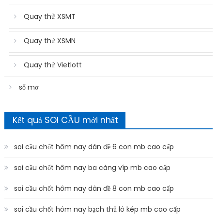
Quay thử XSMT
Quay thử XSMN
Quay thử Vietlott
sổ mơ
Kết quả SOI CẦU mới nhất
soi cầu chốt hôm nay dàn đề 6 con mb cao cấp
soi cầu chốt hôm nay ba càng víp mb cao cấp
soi cầu chốt hôm nay dàn đề 8 con mb cao cấp
soi cầu chốt hôm nay bạch thủ lô kép mb cao cấp