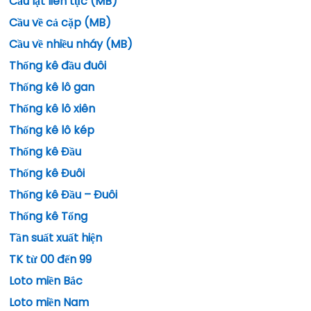
Cầu lật liên tục (MB)
Cầu về cả cặp (MB)
Cầu về nhiều nháy (MB)
Thống kê đầu đuôi
Thống kê lô gan
Thống kê lô xiên
Thống kê lô kép
Thống kê Đầu
Thống kê Đuôi
Thống kê Đầu – Đuôi
Thống kê Tổng
Tần suất xuất hiện
TK từ 00 đến 99
Loto miền Bắc
Loto miền Nam