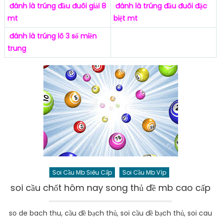
đánh là trúng đầu đuôi giải 8
đánh là trúng đầu đuôi đặc
mt
biệt mt
đánh là trúng lô 3 số miền
trung
Soi Cầu Mb Siêu Cấp
Soi Cầu Mb Víp
soi cầu chốt hôm nay song thủ đề mb cao cấp
so de bach thu, cầu đề bạch thủ, soi cầu đề bạch thủ, soi cau