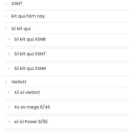
XSMT
kết quả hôm nay
Sổ kết quả
Sổ kết quả XSMB
Sổ kết quả XSMT
Sổ kết quả XSMN
Vietlott
Xổ số vietlott
Xo so mega 6/45
xổ số Power 6/55