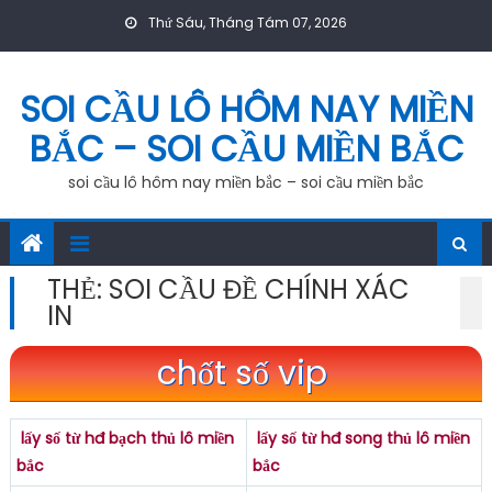
Skip
Thứ Sáu, Tháng Tám 07, 2026
to
content
SOI CẦU LÔ HÔM NAY MIỀN
BẮC – SOI CẦU MIỀN BẮC
soi cầu lô hôm nay miền bắc – soi cầu miền bắc
THẺ:
SOI CẦU ĐỀ CHÍNH XÁC
IN
chốt số vip
lấy số từ hđ bạch thủ lô miền
lấy số từ hđ song thủ lô miền
bắc
bắc