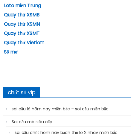
Loto miền Trung
Quay thử XSMB
Quay thử XSMN
Quay thử XSMT
Quay thử Vietlott
Sổ mơ
chốt số vip
soi cầu lô hôm nay miền bắc – soi cầu miền bắc
Soi cầu mb siêu cấp
soi cầu chốt hôm nay bạch thủ lô 2 nháy miền bắc