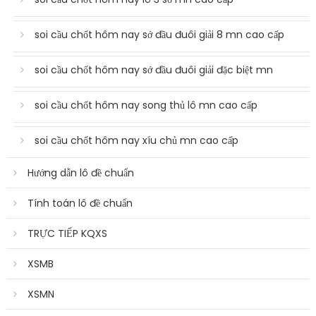
soi cầu chốt hôm nay sớ đầu đuôi giải 8 mn cao cấp
soi cầu chốt hôm nay sớ đầu đuôi giải đặc biệt mn
soi cầu chốt hôm nay song thủ lô mn cao cấp
soi cầu chốt hôm nay xíu chủ mn cao cấp
Hướng dẫn lô đề chuẩn
Tính toán lô đề chuẩn
TRỰC TIẾP KQXS
XSMB
XSMN