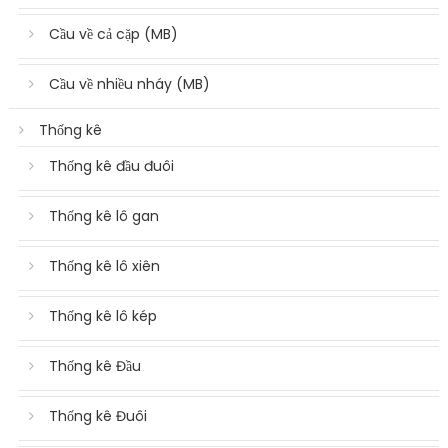
Cầu về cả cặp (MB)
Cầu về nhiều nháy (MB)
Thống kê
Thống kê đầu đuôi
Thống kê lô gan
Thống kê lô xiên
Thống kê lô kép
Thống kê Đầu
Thống kê Đuôi