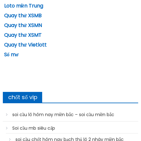
Loto miền Trung
Quay thử XSMB
Quay thử XSMN
Quay thử XSMT
Quay thử Vietlott
Sổ mơ
chốt số vip
soi cầu lô hôm nay miền bắc – soi cầu miền bắc
Soi cầu mb siêu cấp
soi cầu chốt hôm nay bạch thủ lô 2 nháy miền bắc