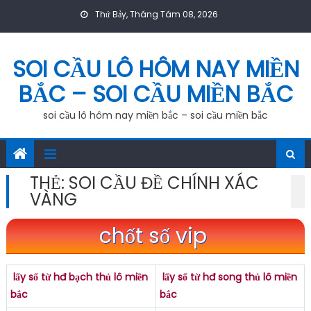
Skip
Thứ Bảy, Tháng Tám 08, 2026
to
content
SOI CẦU LÔ HÔM NAY MIỀN
BẮC – SOI CẦU MIỀN BẮC
soi cầu lô hôm nay miền bắc – soi cầu miền bắc
THẺ:
SOI CẦU ĐỀ CHÍNH XÁC
VÀNG
chốt số vip
lấy số từ hđ bạch thủ lô miền
lấy số từ hđ song thủ lô miền
bắc
bắc