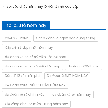
soi cầu chốt hôm nay lô xiên 2 mb cao cấp
soi cầu lô hôm nay
chốt số 3 miền
Cách đánh lô ngày nào cũng trúng
Cặp xiên 3 đẹp nhất hôm nay
du doan xo so Xổ số Miền Bắc dại phát
du doan xo so Xổ số Miền Bắc wap
du doan XSMB 3 so
Dàn đề 12 số miền phí
Dự Đoán XSMT HÔM NAY
Dự Đoán XSMT SIÊU CHUẨN HÔM NAY
dự đoán xổ số chính xác
dự đoán xổ số hôm nay
Giờ vàng chốt số miền Trung hôm nay