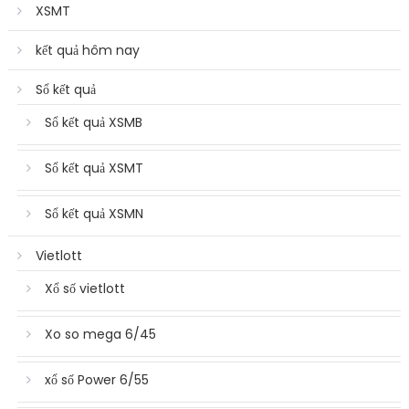
XSMT
kết quả hôm nay
Sổ kết quả
Sổ kết quả XSMB
Sổ kết quả XSMT
Sổ kết quả XSMN
Vietlott
Xổ số vietlott
Xo so mega 6/45
xổ số Power 6/55