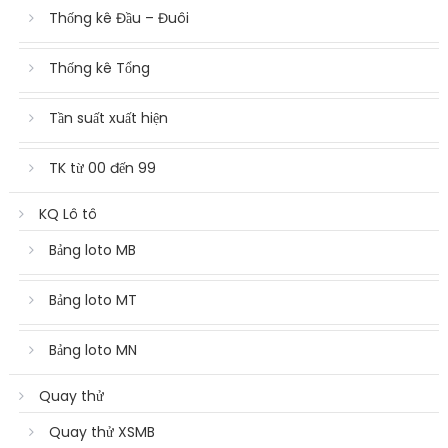
Thống kê Đầu – Đuôi
Thống kê Tổng
Tần suất xuất hiện
TK từ 00 đến 99
KQ Lô tô
Bảng loto MB
Bảng loto MT
Bảng loto MN
Quay thử
Quay thử XSMB