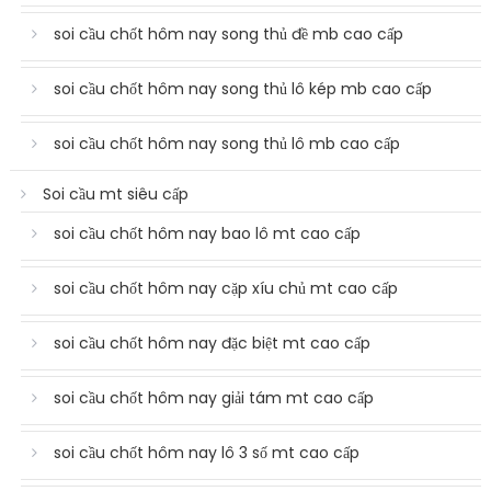
soi cầu chốt hôm nay song thủ đề mb cao cấp
soi cầu chốt hôm nay song thủ lô kép mb cao cấp
soi cầu chốt hôm nay song thủ lô mb cao cấp
Soi cầu mt siêu cấp
soi cầu chốt hôm nay bao lô mt cao cấp
soi cầu chốt hôm nay cặp xíu chủ mt cao cấp
soi cầu chốt hôm nay đặc biệt mt cao cấp
soi cầu chốt hôm nay giải tám mt cao cấp
soi cầu chốt hôm nay lô 3 số mt cao cấp