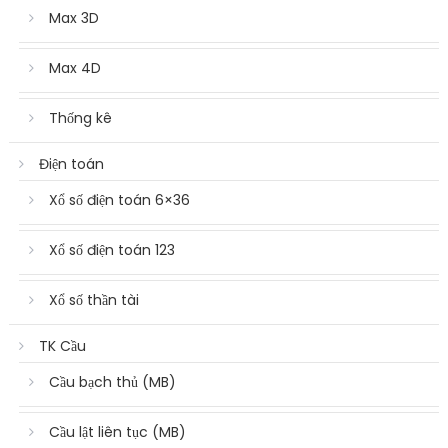
Max 3D
Max 4D
Thống kê
Điện toán
Xổ số điện toán 6×36
Xổ số điện toán 123
Xổ số thần tài
TK Cầu
Cầu bạch thủ (MB)
Cầu lật liên tục (MB)