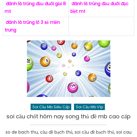
đánh là trúng đầu đuôi giải 8
đánh là trúng đầu đuôi đặc
mt
biệt mt
đánh là trúng lô 3 số miền
trung
Soi Cầu Mb Siêu Cấp
Soi Cầu Mb Víp
soi cầu chốt hôm nay song thủ đề mb cao cấp
so de bach thu, cầu đề bạch thủ, soi cầu đề bạch thủ, soi cau