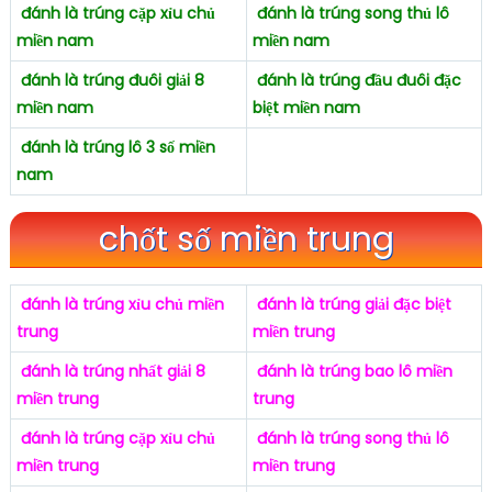
đánh là trúng cặp xỉu chủ
đánh là trúng song thủ lô
miền nam
miền nam
đánh là trúng đuôi giải 8
đánh là trúng đầu đuôi đặc
miền nam
biệt miền nam
đánh là trúng lô 3 số miền
nam
chốt số miền trung
đánh là trúng xỉu chủ miền
đánh là trúng giải đặc biệt
trung
miền trung
đánh là trúng nhất giải 8
đánh là trúng bao lô miền
miền trung
trung
đánh là trúng cặp xỉu chủ
đánh là trúng song thủ lô
miền trung
miền trung