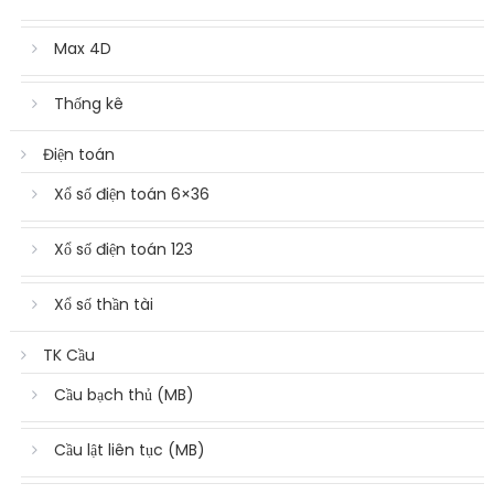
Max 4D
Thống kê
Điện toán
Xổ số điện toán 6×36
Xổ số điện toán 123
Xổ số thần tài
TK Cầu
Cầu bạch thủ (MB)
Cầu lật liên tục (MB)