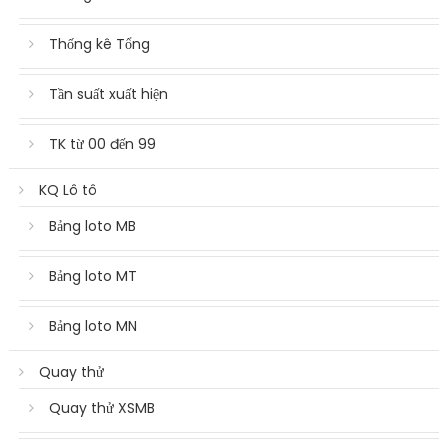
Thống kê Tổng
Tần suất xuất hiện
TK từ 00 đến 99
KQ Lô tô
Bảng loto MB
Bảng loto MT
Bảng loto MN
Quay thử
Quay thử XSMB