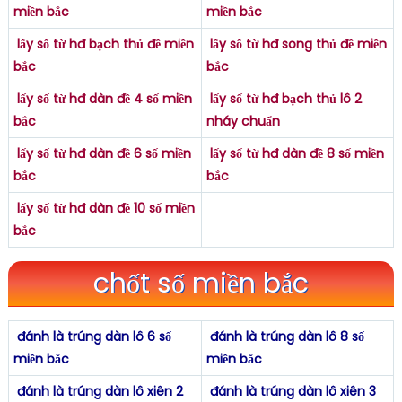
miền bắc
miền bắc
lấy số từ hđ bạch thủ đề miền
lấy số từ hđ song thủ đề miền
bắc
bắc
lấy số từ hđ dàn đề 4 số miền
lấy số từ hđ bạch thủ lô 2
bắc
nháy chuẩn
lấy số từ hđ dàn đề 6 số miền
lấy số từ hđ dàn đề 8 số miền
bắc
bắc
lấy số từ hđ dàn đề 10 số miền
bắc
chốt số miền bắc
đánh là trúng dàn lô 6 số
đánh là trúng dàn lô 8 số
miền bắc
miền bắc
đánh là trúng dàn lô xiên 2
đánh là trúng dàn lô xiên 3