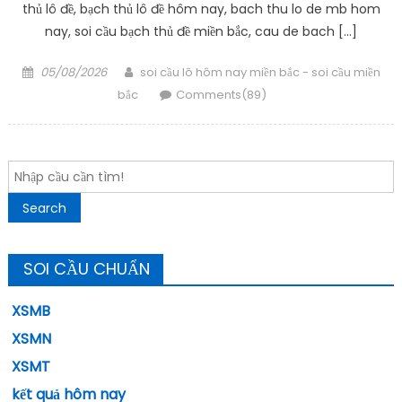
thủ lô đề, bạch thủ lô đề hôm nay, bach thu lo de mb hom
nay, soi cầu bạch thủ đề miền bắc, cau de bach […]
Posted
Author
05/08/2026
soi cầu lô hôm nay miền bắc - soi cầu miền
on
bắc
Comments(89)
Search
SOI CẦU CHUẨN
XSMB
XSMN
XSMT
kết quả hôm nay