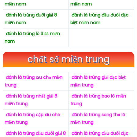
miền nam
miền nam
đánh là trúng đuôi giải 8
đánh là trúng đầu đuôi đặc
miền nam
biệt miền nam
đánh là trúng lô 3 số miền
nam
chốt số miền trung
đánh là trúng xỉu chủ miền
đánh là trúng giải đặc biệt
trung
miền trung
đánh là trúng nhất giải 8
đánh là trúng bao lô miền
miền trung
trung
đánh là trúng cặp xỉu chủ
đánh là trúng song thủ lô
miền trung
miền trung
đánh là trúng đầu đuôi giải 8
đánh là trúng đầu đuôi đặc