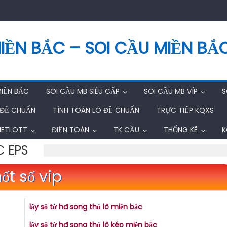
IỀN BẮC – SOI CẦU MIỀN BẮ
MIỀN BẮC
SOI CẦU MB SIÊU CẤP
SOI CẦU MB VÍP
S
 ĐỀ CHUẨN
TÍNH TOÁN LÔ ĐỀ CHUẨN
TRỰC TIẾP KQXS
IETLOTT
ĐIỆN TOÁN
TK CẦU
THỐNG KÊ
K
C EPS
ốt số vip
lấy số từ hđ song thủ lô miền bắc
lấy số từ hđ song thủ lô kép miền bắc