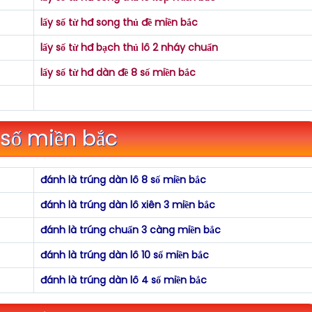
lấy số từ hđ song thủ đề miền bắc
lấy số từ hđ bạch thủ lô 2 nháy chuẩn
lấy số từ hđ dàn đề 8 số miền bắc
 số miền bắc
đánh là trúng dàn lô 8 số miền bắc
đánh là trúng dàn lô xiên 3 miền bắc
đánh là trúng chuẩn 3 càng miền bắc
đánh là trúng dàn lô 10 số miền bắc
đánh là trúng dàn lô 4 số miền bắc