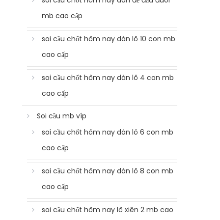
soi cầu chốt hôm nay dàn đề đầu đuôi
mb cao cấp
soi cầu chốt hôm nay dàn lô 10 con mb
cao cấp
soi cầu chốt hôm nay dàn lô 4 con mb
cao cấp
Soi cầu mb víp
soi cầu chốt hôm nay dàn lô 6 con mb
cao cấp
soi cầu chốt hôm nay dàn lô 8 con mb
cao cấp
soi cầu chốt hôm nay lô xiên 2 mb cao