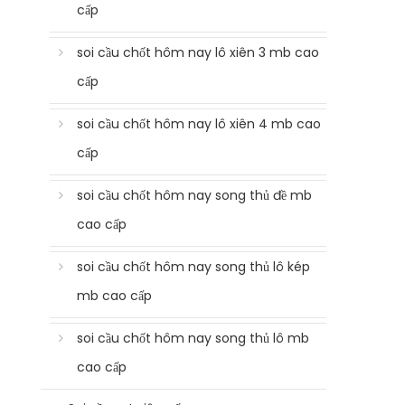
cấp
soi cầu chốt hôm nay lô xiên 3 mb cao
cấp
soi cầu chốt hôm nay lô xiên 4 mb cao
cấp
soi cầu chốt hôm nay song thủ đề mb
cao cấp
soi cầu chốt hôm nay song thủ lô kép
mb cao cấp
soi cầu chốt hôm nay song thủ lô mb
cao cấp