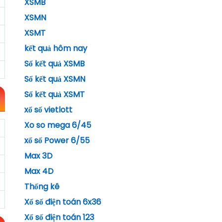
XSMB
XSMN
XSMT
kết quả hôm nay
Sổ kết quả XSMB
Sổ kết quả XSMN
Sổ kết quả XSMT
xổ số vietlott
Xo so mega 6/45
xổ số Power 6/55
Max 3D
Max 4D
Thống kê
Xổ số điện toán 6x36
Xổ số điện toán 123