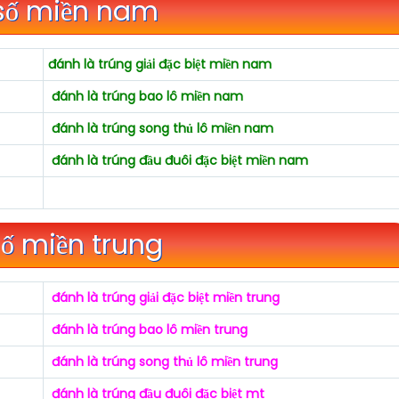
số miền nam
đánh là trúng giải đặc biệt miền nam
đánh là trúng bao lô miền nam
đánh là trúng song thủ lô miền nam
đánh là trúng đầu đuôi đặc biệt miền nam
số miền trung
đánh là trúng giải đặc biệt miền trung
đánh là trúng bao lô miền trung
đánh là trúng song thủ lô miền trung
đánh là trúng đầu đuôi đặc biệt mt