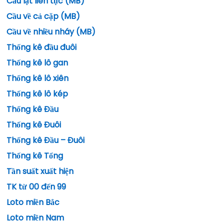
Cầu lật liên tục (MB)
Cầu về cả cặp (MB)
Cầu về nhiều nháy (MB)
Thống kê đầu đuôi
Thống kê lô gan
Thống kê lô xiên
Thống kê lô kép
Thống kê Đầu
Thống kê Đuôi
Thống kê Đầu – Đuôi
Thống kê Tổng
Tần suất xuất hiện
TK từ 00 đến 99
Loto miền Bắc
Loto miền Nam