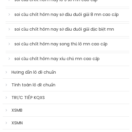
soi cầu chốt hôm nay sớ đầu đuôi giải 8 mn cao cấp
soi cầu chốt hôm nay sớ đầu đuôi giải đặc biệt mn
soi cầu chốt hôm nay song thủ lô mn cao cấp
soi cầu chốt hôm nay xíu chủ mn cao cấp
Hướng dẫn lô đề chuẩn
Tính toán lô đề chuẩn
TRỰC TIẾP KQXS
XSMB
XSMN