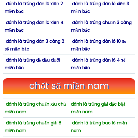
đánh là trúng dàn lô xiên 2
đánh là trúng dàn lô xiên 3
miền bắc
miền bắc
đánh là trúng dàn lô xiên 4
đánh là trúng chuẩn 3 càng
miền bắc
miền bắc
đánh là trúng dàn 3 càng 2
đánh là trúng dàn lô 10 số
số miền bắc
miền bắc
đánh là trúng đề đầu đuôi
đánh là trúng dàn lô 4 số
miền bắc
miền bắc
chốt số miền nam
đánh là trúng chuẩn xỉu chủ
đánh là trúng giải đặc biệt
miền nam
miền nam
đánh là trúng chuẩn giải 8
đánh là trúng bao lô miền
miền nam
nam