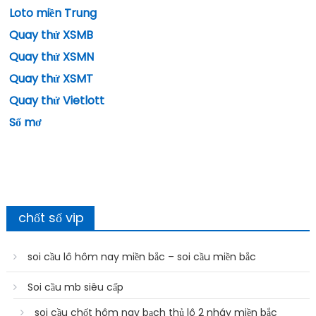
Loto miền Trung
Quay thử XSMB
Quay thử XSMN
Quay thử XSMT
Quay thử Vietlott
Sổ mơ
chốt số vip
soi cầu lô hôm nay miền bắc – soi cầu miền bắc
Soi cầu mb siêu cấp
soi cầu chốt hôm nay bạch thủ lô 2 nháy miền bắc