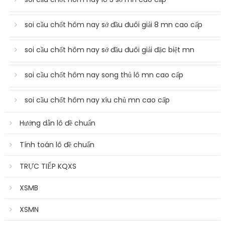
soi cầu chốt hôm nay sớ đầu đuôi giải 8 mn cao cấp
soi cầu chốt hôm nay sớ đầu đuôi giải đặc biệt mn
soi cầu chốt hôm nay song thủ lô mn cao cấp
soi cầu chốt hôm nay xíu chủ mn cao cấp
Hướng dẫn lô đề chuẩn
Tính toán lô đề chuẩn
TRỰC TIẾP KQXS
XSMB
XSMN