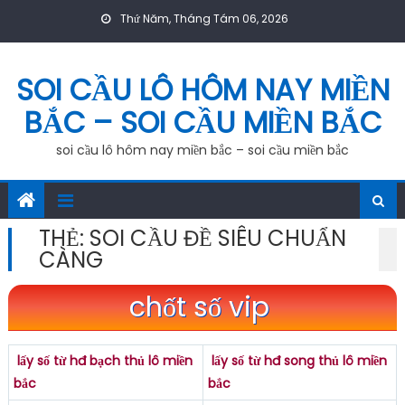
Skip
Thứ Năm, Tháng Tám 06, 2026
to
content
SOI CẦU LÔ HÔM NAY MIỀN
BẮC – SOI CẦU MIỀN BẮC
soi cầu lô hôm nay miền bắc – soi cầu miền bắc
THẺ:
SOI CẦU ĐỀ SIÊU CHUẨN
CÀNG
chốt số vip
lấy số từ hđ bạch thủ lô miền
lấy số từ hđ song thủ lô miền
bắc
bắc