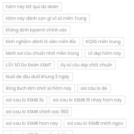
hôm nay kết quả dự đoán
Hôm nay đánh con gì xổ số miền Trung
Khẳng định kqxsmt chính xác
Kinh nghiệm đánh lô xiên miền Bắc
KQXS miền trung
kênh soi cầu chuẩn nhất miền trung
Lô đẹp hôm nay
LẤY SỐ Dự Đoán XSMT
lấy số cầu đẹp chốt chuẩn
Nuôi de đầu đuôi khung 3 ngày
Rồng Bạch Kim chốt số hôm nay
soi cau lo de
soi cau lo XSMB 3s
soi cau lo XSMB 16 nhay hom nay
soi cau lo XSMB chinh xac 1160
soi cau lo XSMB hom nay
soi cau lo XSMB minh ngoc