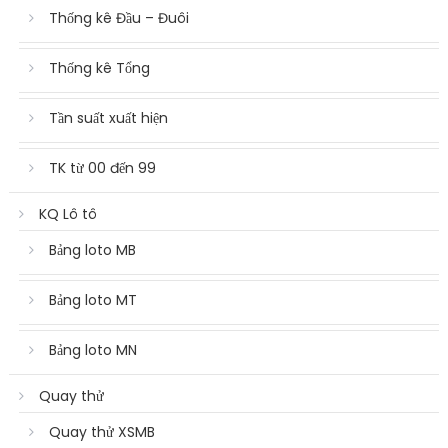
Thống kê Đầu – Đuôi
Thống kê Tổng
Tần suất xuất hiện
TK từ 00 đến 99
KQ Lô tô
Bảng loto MB
Bảng loto MT
Bảng loto MN
Quay thử
Quay thử XSMB