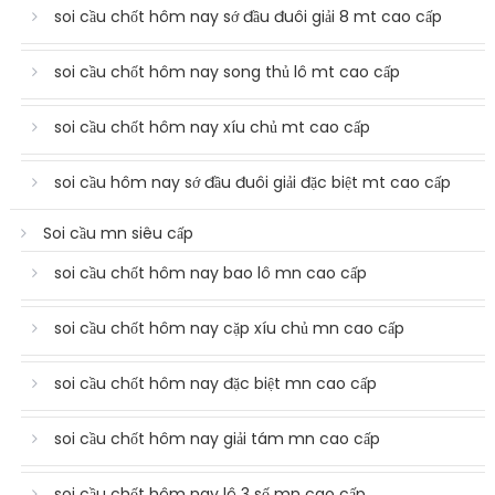
soi cầu chốt hôm nay sớ đầu đuôi giải 8 mt cao cấp
soi cầu chốt hôm nay song thủ lô mt cao cấp
soi cầu chốt hôm nay xíu chủ mt cao cấp
soi cầu hôm nay sớ đầu đuôi giải đặc biệt mt cao cấp
Soi cầu mn siêu cấp
soi cầu chốt hôm nay bao lô mn cao cấp
soi cầu chốt hôm nay cặp xíu chủ mn cao cấp
soi cầu chốt hôm nay đặc biệt mn cao cấp
soi cầu chốt hôm nay giải tám mn cao cấp
soi cầu chốt hôm nay lô 3 số mn cao cấp