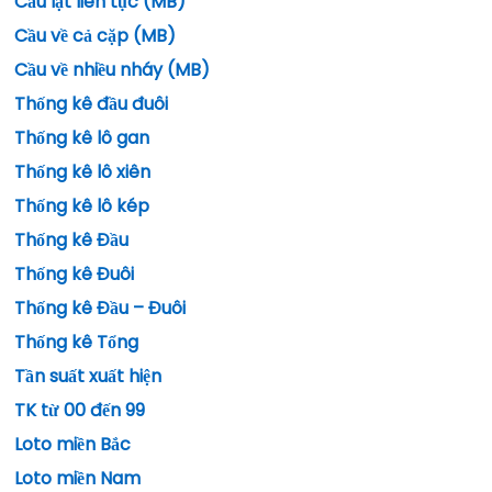
Cầu lật liên tục (MB)
Cầu về cả cặp (MB)
Cầu về nhiều nháy (MB)
Thống kê đầu đuôi
Thống kê lô gan
Thống kê lô xiên
Thống kê lô kép
Thống kê Đầu
Thống kê Đuôi
Thống kê Đầu – Đuôi
Thống kê Tổng
Tần suất xuất hiện
TK từ 00 đến 99
Loto miền Bắc
Loto miền Nam