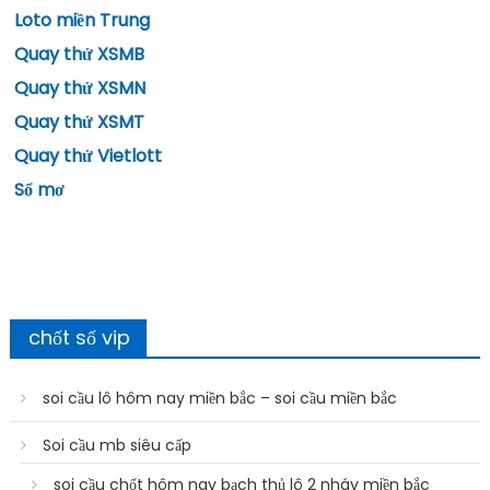
Loto miền Trung
Quay thử XSMB
Quay thử XSMN
Quay thử XSMT
Quay thử Vietlott
Sổ mơ
chốt số vip
soi cầu lô hôm nay miền bắc – soi cầu miền bắc
Soi cầu mb siêu cấp
soi cầu chốt hôm nay bạch thủ lô 2 nháy miền bắc