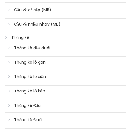
Cầu về cả cặp (MB)
Cầu về nhiều nháy (MB)
Thống kê
Thống kê đầu đuôi
Thống kê lô gan
Thống kê lô xiên
Thống kê lô kép
Thống kê Đầu
Thống kê Đuôi