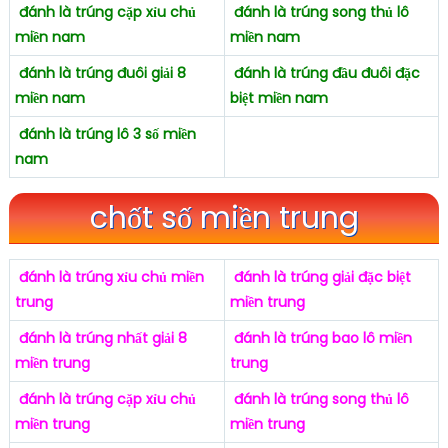
đánh là trúng cặp xỉu chủ
đánh là trúng song thủ lô
miền nam
miền nam
đánh là trúng đuôi giải 8
đánh là trúng đầu đuôi đặc
miền nam
biệt miền nam
đánh là trúng lô 3 số miền
nam
chốt số miền trung
đánh là trúng xỉu chủ miền
đánh là trúng giải đặc biệt
trung
miền trung
đánh là trúng nhất giải 8
đánh là trúng bao lô miền
miền trung
trung
đánh là trúng cặp xỉu chủ
đánh là trúng song thủ lô
miền trung
miền trung