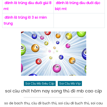
đánh là trúng đầu đuôi giải 8
đánh là trúng đầu đuôi đặc
mt
biệt mt
đánh là trúng lô 3 số miền
trung
Soi Cầu Mb Siêu Cấp
Soi Cầu Mb Víp
soi cầu chốt hôm nay song thủ đề mb cao cấp
so de bach thu, cầu đề bạch thủ, soi cầu đề bạch thủ, soi cau