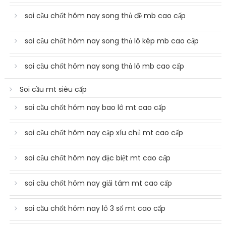
soi cầu chốt hôm nay song thủ đề mb cao cấp
soi cầu chốt hôm nay song thủ lô kép mb cao cấp
soi cầu chốt hôm nay song thủ lô mb cao cấp
Soi cầu mt siêu cấp
soi cầu chốt hôm nay bao lô mt cao cấp
soi cầu chốt hôm nay cặp xíu chủ mt cao cấp
soi cầu chốt hôm nay đặc biệt mt cao cấp
soi cầu chốt hôm nay giải tám mt cao cấp
soi cầu chốt hôm nay lô 3 số mt cao cấp