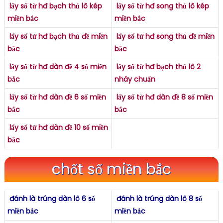
lấy số từ hđ bạch thủ lô kép
lấy số từ hđ song thủ lô kép
miền bắc
miền bắc
lấy số từ hđ bạch thủ đề miền
lấy số từ hđ song thủ đề miền
bắc
bắc
lấy số từ hđ dàn đề 4 số miền
lấy số từ hđ bạch thủ lô 2
bắc
nháy chuẩn
lấy số từ hđ dàn đề 6 số miền
lấy số từ hđ dàn đề 8 số miền
bắc
bắc
lấy số từ hđ dàn đề 10 số miền
bắc
chốt số miền bắc
đánh là trúng dàn lô 6 số
đánh là trúng dàn lô 8 số
miền bắc
miền bắc