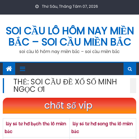
Skip
Thứ Sáu, Tháng Tám 07, 2026
to
content
SOI CẦU LÔ HÔM NAY MIỀN
BẮC – SOI CẦU MIỀN BẮC
soi cầu lô hôm nay miền bắc – soi cầu miền bắc
THẺ:
SOI CẦU ĐỀ XỔ SỐ MINH
NGỌC ƠI
chốt số vip
lấy số từ hđ bạch thủ lô miền
lấy số từ hđ song thủ lô miền
bắc
bắc