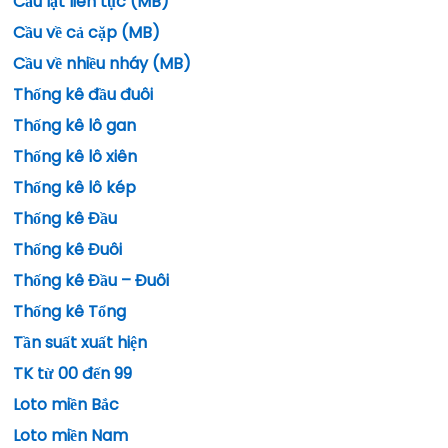
Cầu lật liên tục (MB)
Cầu về cả cặp (MB)
Cầu về nhiều nháy (MB)
Thống kê đầu đuôi
Thống kê lô gan
Thống kê lô xiên
Thống kê lô kép
Thống kê Đầu
Thống kê Đuôi
Thống kê Đầu – Đuôi
Thống kê Tổng
Tần suất xuất hiện
TK từ 00 đến 99
Loto miền Bắc
Loto miền Nam