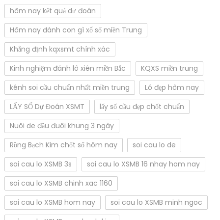
hôm nay kết quả dự đoán
Hôm nay đánh con gì xổ số miền Trung
Khẳng định kqxsmt chính xác
Kinh nghiệm đánh lô xiên miền Bắc
KQXS miền trung
kênh soi cầu chuẩn nhất miền trung
Lô đẹp hôm nay
LẤY SỐ Dự Đoán XSMT
lấy số cầu đẹp chốt chuẩn
Nuôi de đầu đuôi khung 3 ngày
Rồng Bạch Kim chốt số hôm nay
soi cau lo de
soi cau lo XSMB 3s
soi cau lo XSMB 16 nhay hom nay
soi cau lo XSMB chinh xac 1160
soi cau lo XSMB hom nay
soi cau lo XSMB minh ngoc