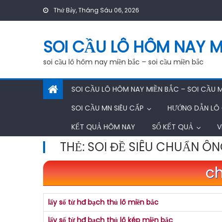
Skip
Thứ Bảy, Tháng Sáu 06, 2026
to
content
SOI CẦU LÔ HÔM NAY M
soi cầu lô hôm nay miền bắc – soi cầu miền bắc
SOI CẦU LÔ HÔM NAY MIỀN BẮC – SOI CẦU 
SOI CẦU MN SIÊU CẤP
HƯỚNG DẪN LÔ
KẾT QUẢ HÔM NAY
SỔ KẾT QUẢ
V
THẺ:
SOI ĐỀ SIÊU CHUẨN ÔN
ch
lấy số từ hđ bạch thủ lô miền bắc
lấy số từ hđ bạch thủ lô kép miền bắc