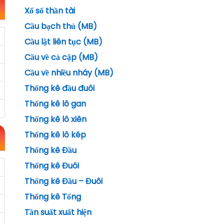
Xổ số thần tài
Cầu bạch thủ (MB)
Cầu lật liên tục (MB)
Cầu về cả cặp (MB)
Cầu về nhiều nháy (MB)
Thống kê đầu đuôi
Thống kê lô gan
Thống kê lô xiên
Thống kê lô kép
Thống kê Đầu
Thống kê Đuôi
Thống kê Đầu – Đuôi
Thống kê Tổng
Tần suất xuất hiện