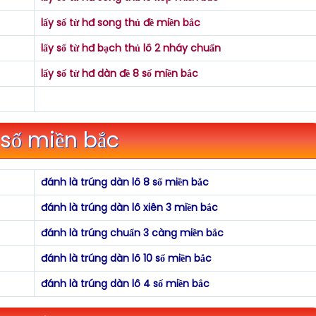
lấy số từ hđ song thủ đề miền bắc
lấy số từ hđ bạch thủ lô 2 nháy chuẩn
lấy số từ hđ dàn đề 8 số miền bắc
 số miền bắc
đánh là trúng dàn lô 8 số miền bắc
đánh là trúng dàn lô xiên 3 miền bắc
đánh là trúng chuẩn 3 càng miền bắc
đánh là trúng dàn lô 10 số miền bắc
đánh là trúng dàn lô 4 số miền bắc