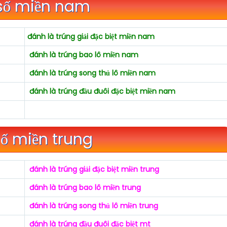
số miền nam
đánh là trúng giải đặc biệt miền nam
đánh là trúng bao lô miền nam
đánh là trúng song thủ lô miền nam
đánh là trúng đầu đuôi đặc biệt miền nam
số miền trung
đánh là trúng giải đặc biệt miền trung
đánh là trúng bao lô miền trung
đánh là trúng song thủ lô miền trung
đánh là trúng đầu đuôi đặc biệt mt