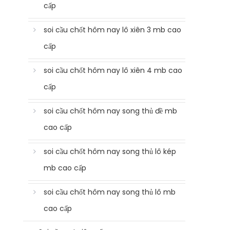
cấp
soi cầu chốt hôm nay lô xiên 3 mb cao
cấp
soi cầu chốt hôm nay lô xiên 4 mb cao
cấp
soi cầu chốt hôm nay song thủ đề mb
cao cấp
soi cầu chốt hôm nay song thủ lô kép
mb cao cấp
soi cầu chốt hôm nay song thủ lô mb
cao cấp