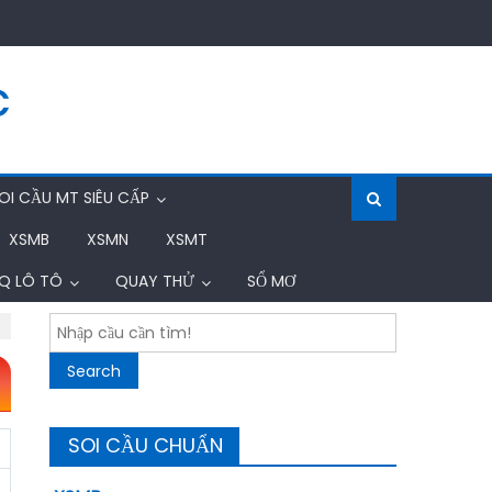
C
OI CẦU MT SIÊU CẤP
XSMB
XSMN
XSMT
Q LÔ TÔ
QUAY THỬ
SỔ MƠ
Search
SOI CẦU CHUẨN