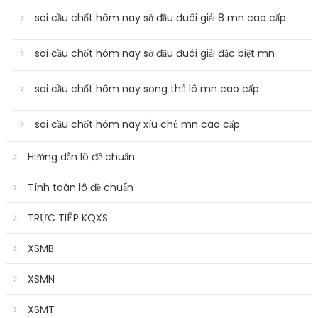
soi cầu chốt hôm nay sớ đầu đuôi giải 8 mn cao cấp
soi cầu chốt hôm nay sớ đầu đuôi giải đặc biệt mn
soi cầu chốt hôm nay song thủ lô mn cao cấp
soi cầu chốt hôm nay xíu chủ mn cao cấp
Hướng dẫn lô đề chuẩn
Tính toán lô đề chuẩn
TRỰC TIẾP KQXS
XSMB
XSMN
XSMT