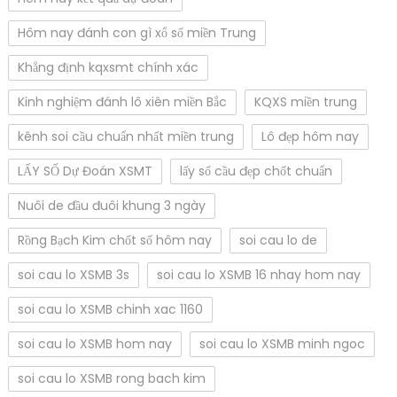
Hôm nay đánh con gì xổ số miền Trung
Khẳng định kqxsmt chính xác
Kinh nghiệm đánh lô xiên miền Bắc
KQXS miền trung
kênh soi cầu chuẩn nhất miền trung
Lô đẹp hôm nay
LẤY SỐ Dự Đoán XSMT
lấy số cầu đẹp chốt chuẩn
Nuôi de đầu đuôi khung 3 ngày
Rồng Bạch Kim chốt số hôm nay
soi cau lo de
soi cau lo XSMB 3s
soi cau lo XSMB 16 nhay hom nay
soi cau lo XSMB chinh xac 1160
soi cau lo XSMB hom nay
soi cau lo XSMB minh ngoc
soi cau lo XSMB rong bach kim