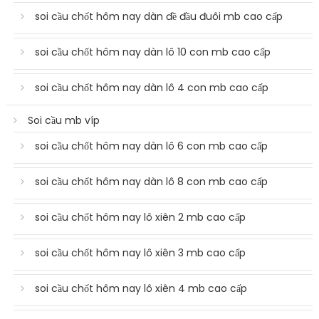
soi cầu chốt hôm nay dàn đề đầu đuôi mb cao cấp
soi cầu chốt hôm nay dàn lô 10 con mb cao cấp
soi cầu chốt hôm nay dàn lô 4 con mb cao cấp
Soi cầu mb víp
soi cầu chốt hôm nay dàn lô 6 con mb cao cấp
soi cầu chốt hôm nay dàn lô 8 con mb cao cấp
soi cầu chốt hôm nay lô xiên 2 mb cao cấp
soi cầu chốt hôm nay lô xiên 3 mb cao cấp
soi cầu chốt hôm nay lô xiên 4 mb cao cấp