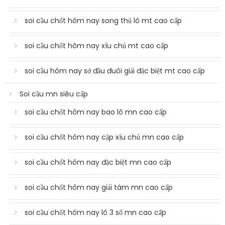
soi cầu chốt hôm nay song thủ lô mt cao cấp
soi cầu chốt hôm nay xíu chủ mt cao cấp
soi cầu hôm nay sớ đầu đuôi giải đặc biệt mt cao cấp
Soi cầu mn siêu cấp
soi cầu chốt hôm nay bao lô mn cao cấp
soi cầu chốt hôm nay cặp xíu chủ mn cao cấp
soi cầu chốt hôm nay đặc biệt mn cao cấp
soi cầu chốt hôm nay giải tám mn cao cấp
soi cầu chốt hôm nay lô 3 số mn cao cấp