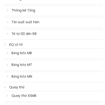
Thống kê Tổng
Tần suất xuất hiện
TK từ 00 đến 99
KQ Lô tô
Bảng loto MB
Bảng loto MT
Bảng loto MN
Quay thử
Quay thử XSMB