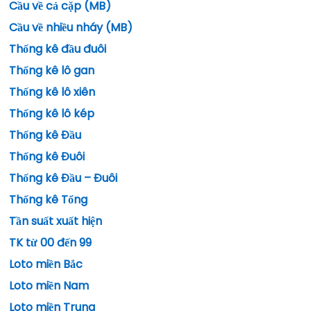
Cầu về cả cặp (MB)
Cầu về nhiều nháy (MB)
Thống kê đầu đuôi
Thống kê lô gan
Thống kê lô xiên
Thống kê lô kép
Thống kê Đầu
Thống kê Đuôi
Thống kê Đầu – Đuôi
Thống kê Tổng
Tần suất xuất hiện
TK từ 00 đến 99
Loto miền Bắc
Loto miền Nam
Loto miền Trung